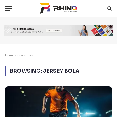
Home
»
jersey bola
BROWSING:
JERSEY BOLA