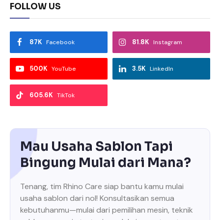
FOLLOW US
87K
81.8K
Facebook
Instagram
500K
3.5K
YouTube
LinkedIn
605.6K
TikTok
Mau Usaha Sablon Tapi
Bingung Mulai dari Mana?
Tenang, tim Rhino Care siap bantu kamu mulai
usaha sablon dari nol! Konsultasikan semua
kebutuhanmu—mulai dari pemilihan mesin, teknik