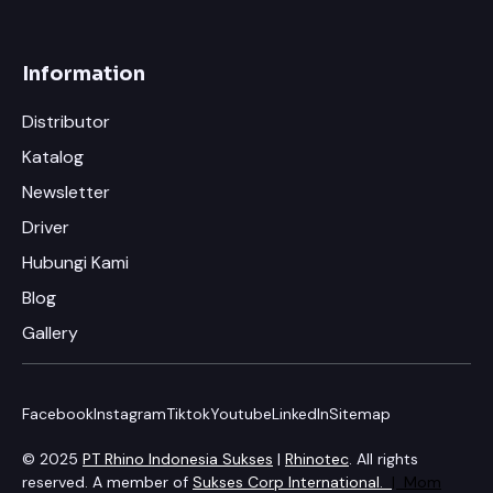
Information
Distributor
Katalog
Newsletter
Driver
Hubungi Kami
Blog
Gallery
Facebook
Instagram
Tiktok
Youtube
LinkedIn
Sitemap
© 2025
PT Rhino Indonesia Sukses
|
Rhinotec
. All rights
reserved. A member of
Sukses Corp International.
|
Mom