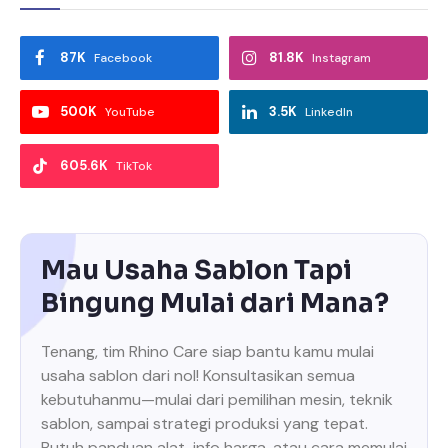
87K
81.8K
Facebook
Instagram
500K
3.5K
YouTube
LinkedIn
605.6K
TikTok
Mau Usaha Sablon Tapi
Bingung Mulai dari Mana?
Tenang, tim Rhino Care siap bantu kamu mulai
usaha sablon dari nol! Konsultasikan semua
kebutuhanmu—mulai dari pemilihan mesin, teknik
sablon, sampai strategi produksi yang tepat.
Butuh panduan alat, info harga, atau cara memulai