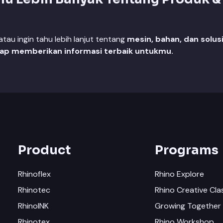
au ingin tahu lebih lanjut tentang
mesin, bahan, dan solus
iap memberikan informasi terbaik untukmu.
Product
Programs
Rhinoflex
Rhino Explore
Rhinotec
Rhino Creative Cla
RhinoINK
Growing Together 
Rhinotex
Rhino Workshop