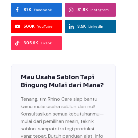
87K
81.8K
Facebook
Instagram
500K
3.5K
YouTube
LinkedIn
605.6K
TikTok
Mau Usaha Sablon Tapi
Bingung Mulai dari Mana?
Tenang, tim Rhino Care siap bantu
kamu mulai usaha sablon dari nol!
Konsultasikan semua kebutuhanmu—
mulai dari pemilihan mesin, teknik
sablon, sampai strategi produksi
yang tepat. Butuh panduan alat, info