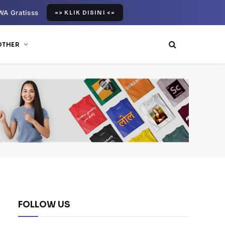
WA Gratisss
=> KLIK DISINI <=
OTHER
FOLLOW US