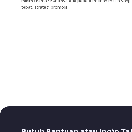
minim drama? Kuncinya ada pada pemilihan mesin yang
tepat, strategi promosi,…
Butuh Bantuan atau Ingin Ta