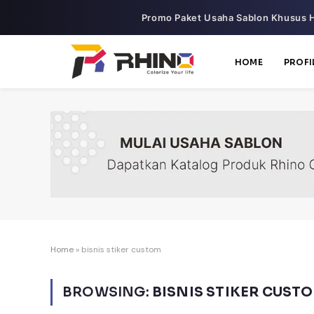
Promo Paket Usaha Sablon Khusus H
HOME
PROFI
Home
»
bisnis stiker custom
BROWSING:
BISNIS STIKER CUST