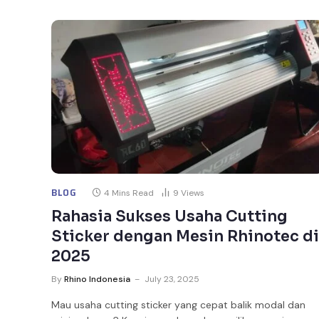
BLOG
4 Mins Read
9
Views
Rahasia Sukses Usaha Cutting
Sticker dengan Mesin Rhinotec di
2025
By
Rhino Indonesia
July 23, 2025
Mau usaha cutting sticker yang cepat balik modal dan