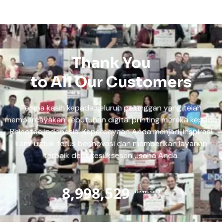
Thank You
to All Our Customers
Terima kasih kepada seluruh pelanggan yang telah
mempercayakan kebutuhan digital printing mereka kepada
Rhinotec Indonesia. Kepercayaan Anda menjadi inspirasi
kami untuk terus berinovasi dan memberikan layanan
terbaik demi kesuksesan usaha Anda.
8,998,529
items sold