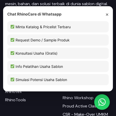
mesin, bahan, dan solusi terbaik di dunia sablon digital.
Bersama kami, wujudkan bisnis sablon yang lebih kreatif
×
Chat RhinoCare di Whatsapp
dan inovatif!
Minta Katalog & Pricelist Terbaru
Rhino Care
Request Demo / Sample Produk
Konsultasi Usaha (Gratis)
Product
Programs
Rhinoflex
Rhino Explore
Info Pelatihan Usaha Sablon
Rhinotec
Rhino Creative Class
Simulasi Potensi Usaha Sablon
RhinoINK
Growing Together with
Rhino
Rhinotex
Rhino Workshop
RhinoTools
Proud Active Class
CSR - Make-Over UMKM