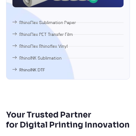
RhinoFlex Sublimation Paper
RhinoFlex PET Transfer Film
RhinoFlex Rhinoflex Vinyl
RhinoINK Sublimation
RhinoINK DTF
Your Trusted Partner
for Digital Printing Innovation