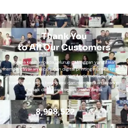
Thank You
to All Our Customers
Terima kasih kepada seluruh pelanggan yang telah
mempercayakan kebutuhan digital printing mereka kepada
Rhinotec Indonesia. Kepercayaan Anda menjadi inspirasi
kami untuk terus berinovasi dan memberikan layanan
terbaik demi kesuksesan usaha Anda.
8,998,522
items sold