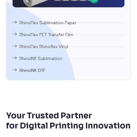
RhinoFlex Sublimation Paper
RhinoFlex PET Transfer Film
RhinoFlex Rhinoflex Vinyl
RhinoINK Sublimation
RhinoINK DTF
Your Trusted Partner
for Digital Printing Innovation