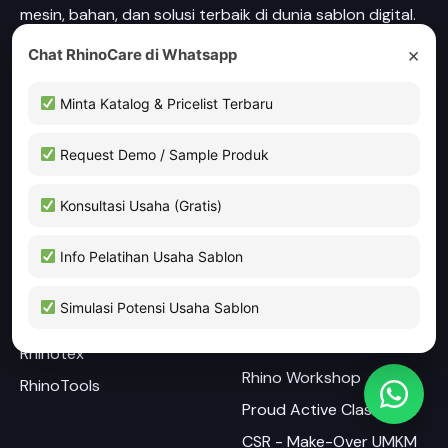
mesin, bahan, dan solusi terbaik di dunia sablon digital.
Bersama kami, wujudkan bisnis sablon yang lebih kreatif
×
Chat RhinoCare di Whatsapp
dan inovatif!
Minta Katalog & Pricelist Terbaru
Rhino Care
Request Demo / Sample Produk
Konsultasi Usaha (Gratis)
Product
Programs
Rhinoflex
Rhino Explore
Info Pelatihan Usaha Sablon
Rhinotec
Rhino Creative Class
Simulasi Potensi Usaha Sablon
RhinoINK
Growing Together with
Rhino
Rhinotex
Rhino Workshop
RhinoTools
Proud Active Class
CSR - Make-Over UMKM