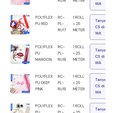
RU16
METER
WA
POLYFLEX
RC-
1 ROLL
Tanya
PU RED
PL-
= 25
CS di
RU17
METER
WA
POLYFLEX
RC-
1 ROLL
Tanya
PU
PL-
= 25
CS di
MAROON
RU18
METER
WA
POLYFLEX
RC-
1 ROLL
Tanya
PU DEEP
PL-
= 25
CS di
PINK
RU19
METER
WA
POLYFLEX
RC-
1 ROLL
Tanya
PU
PL-
= 25