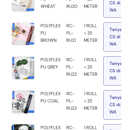
CS di
WHEAT
RU20
METER
WA
POLYFLEX
RC-
1 ROLL
Tanya
PU
PL-
= 25
CS di
BROWN
RU21
METER
WA
POLYFLEX
RC-
1 ROLL
Tanya
PU GREY
PL-
= 25
CS di
RU22
METER
WA
POLYFLEX
RC-
1 ROLL
Tanya
PU COAL
PL-
= 25
CS di
RU23
METER
WA
POLYFLEX
RC-
1 ROLL