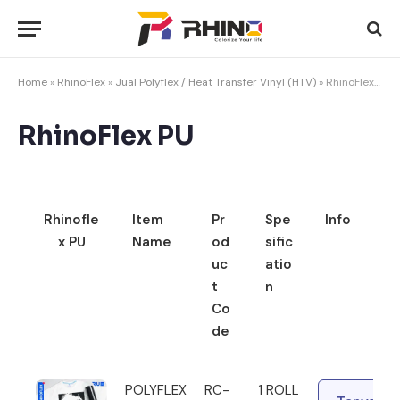
Home
»
RhinoFlex
»
Jual Polyflex / Heat Transfer Vinyl (HTV)
»
RhinoFlex PU
RhinoFlex PU
Rhinofle
Item
Pr
Spe
Info
x PU
Name
od
sific
uc
atio
t
n
Co
de
Rhinofle
Item
Pr
Spe
Info
POLYFLEX
RC-
1 ROLL