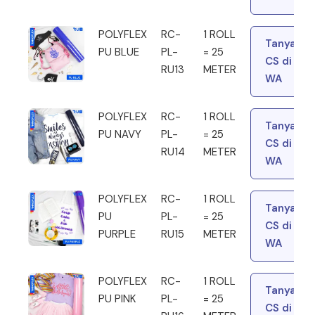
POLYFLEX
RC-
1 ROLL
Tanya
PU BLUE
PL-
= 25
CS di
RU13
METER
WA
POLYFLEX
RC-
1 ROLL
Tanya
PU NAVY
PL-
= 25
CS di
RU14
METER
WA
POLYFLEX
RC-
1 ROLL
Tanya
PU
PL-
= 25
CS di
PURPLE
RU15
METER
WA
POLYFLEX
RC-
1 ROLL
Tanya
PU PINK
PL-
= 25
CS di