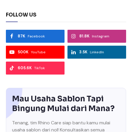
FOLLOW US
87K
81.8K
Facebook
Instagram
500K
3.5K
YouTube
LinkedIn
605.6K
TikTok
Mau Usaha Sablon Tapi
Bingung Mulai dari Mana?
Tenang, tim Rhino Care siap bantu kamu mulai
usaha sablon dari nol! Konsultasikan semua