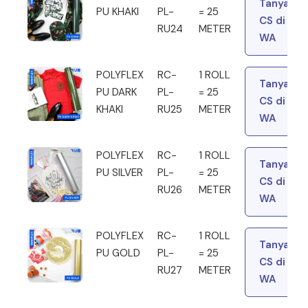
Tanya
PU KHAKI
PL-
= 25
CS di
RU24
METER
WA
POLYFLEX
RC-
1 ROLL
Tanya
PU DARK
PL-
= 25
CS di
KHAKI
RU25
METER
WA
POLYFLEX
RC-
1 ROLL
Tanya
PU SILVER
PL-
= 25
CS di
RU26
METER
WA
POLYFLEX
RC-
1 ROLL
Tanya
PU GOLD
PL-
= 25
CS di
RU27
METER
WA