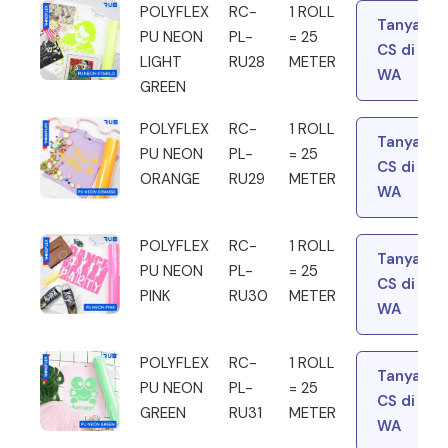
POLYFLEX
RC-
1 ROLL
Tanya
PU NEON
PL-
= 25
CS di
LIGHT
RU28
METER
WA
GREEN
POLYFLEX
RC-
1 ROLL
Tanya
PU NEON
PL-
= 25
CS di
ORANGE
RU29
METER
WA
POLYFLEX
RC-
1 ROLL
Tanya
PU NEON
PL-
= 25
CS di
PINK
RU30
METER
WA
POLYFLEX
RC-
1 ROLL
Tanya
PU NEON
PL-
= 25
CS di
GREEN
RU31
METER
WA