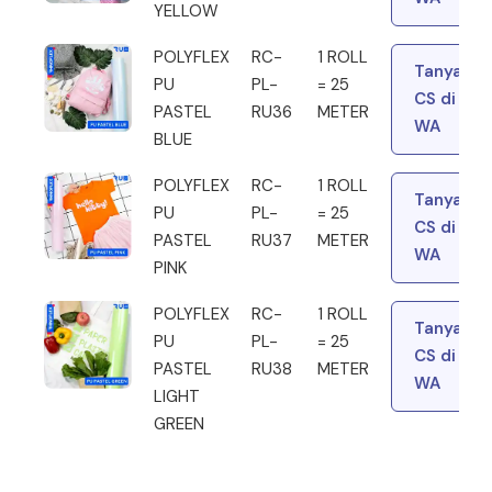
YELLOW
POLYFLEX
RC-
1 ROLL
Tanya
PU
PL-
= 25
CS di
PASTEL
RU36
METER
WA
BLUE
POLYFLEX
RC-
1 ROLL
Tanya
PU
PL-
= 25
CS di
PASTEL
RU37
METER
WA
PINK
POLYFLEX
RC-
1 ROLL
Tanya
PU
PL-
= 25
CS di
PASTEL
RU38
METER
WA
LIGHT
GREEN