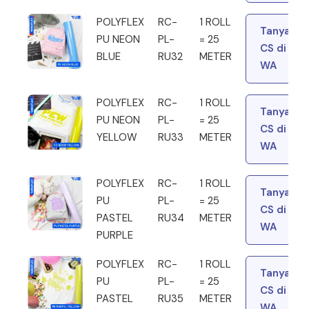
POLYFLEX
RC-
1 ROLL
Tanya
PU NEON
PL-
= 25
CS di
BLUE
RU32
METER
WA
POLYFLEX
RC-
1 ROLL
Tanya
PU NEON
PL-
= 25
CS di
YELLOW
RU33
METER
WA
POLYFLEX
RC-
1 ROLL
Tanya
PU
PL-
= 25
CS di
PASTEL
RU34
METER
WA
PURPLE
POLYFLEX
RC-
1 ROLL
Tanya
PU
PL-
= 25
CS di
PASTEL
RU35
METER
WA