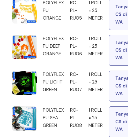
POLYFLEX
RC-
1 ROLL
Tanya
PU
PL-
= 25
CS di
ORANGE
RU05
METER
WA
POLYFLEX
RC-
1 ROLL
Tanya
PU DEEP
PL-
= 25
CS di
ORANGE
RU06
METER
WA
POLYFLEX
RC-
1 ROLL
Tanya
PU LIGHT
PL-
= 25
CS di
GREEN
RU07
METER
WA
POLYFLEX
RC-
1 ROLL
Tanya
PU SEA
PL-
= 25
CS di
GREEN
RU08
METER
WA