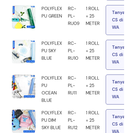
POLYFLEX
RC-
1 ROLL
Tanya
PU GREEN
PL-
= 25
CS di
RU09
METER
WA
POLYFLEX
RC-
1 ROLL
Tanya
PU SKY
PL-
= 25
CS di
BLUE
RU10
METER
WA
POLYFLEX
RC-
1 ROLL
Tanya
PU
PL-
= 25
CS di
OCEAN
RU11
METER
WA
BLUE
POLYFLEX
RC-
1 ROLL
Tanya
PU DIM
PL-
= 25
CS di
SKY BLUE
RU12
METER
WA