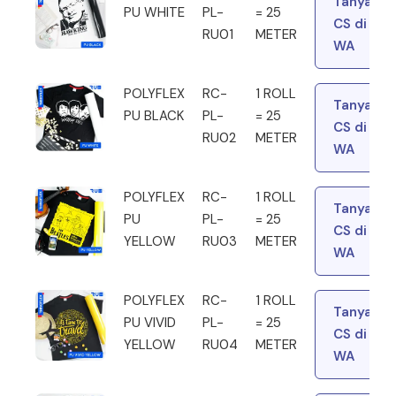
Tanya
x PU
Name
od
sific
PU WHITE
PL-
= 25
CS di
uc
atio
RU01
METER
WA
t
n
Co
POLYFLEX
RC-
de
1 ROLL
Tanya
PU BLACK
PL-
= 25
CS di
RU02
METER
WA
POLYFLEX
RC-
1 ROLL
Tanya
PU
PL-
= 25
CS di
YELLOW
RU03
METER
WA
POLYFLEX
RC-
1 ROLL
Tanya
PU VIVID
PL-
= 25
CS di
YELLOW
RU04
METER
WA