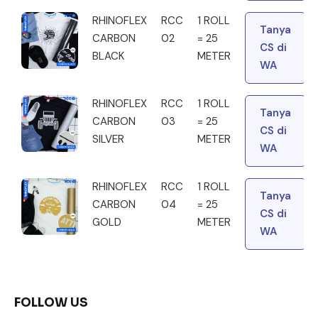
RHINOFLEX
RCC
1 ROLL
Tanya
CARBON
02
= 25
CS di
BLACK
METER
WA
RHINOFLEX
RCC
1 ROLL
Tanya
CARBON
03
= 25
CS di
SILVER
METER
WA
RHINOFLEX
RCC
1 ROLL
Tanya
CARBON
04
= 25
CS di
GOLD
METER
WA
FOLLOW US