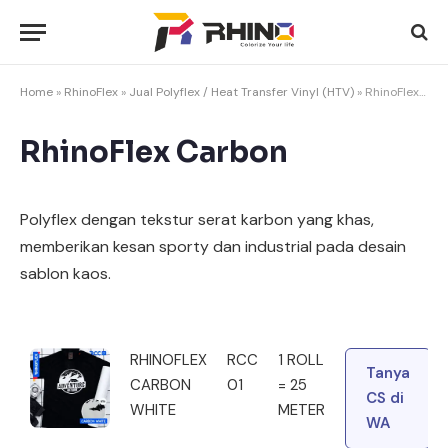
Home
»
RhinoFlex
»
Jual Polyflex / Heat Transfer Vinyl (HTV)
»
RhinoFlex Carbon
RhinoFlex Carbon
Polyflex dengan tekstur serat karbon yang khas,
memberikan kesan sporty dan industrial pada desain
sablon kaos.
RHINOFLEX
RCC
1 ROLL
Tanya
CARBON
01
= 25
CS di
WHITE
METER
WA