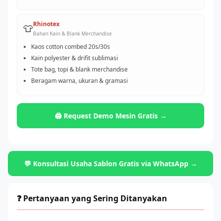
Rhinotex
👕
Bahan Kain & Blank Merchandise
Kaos cotton combed 20s/30s
Kain polyester & drifit sublimasi
Tote bag, topi & blank merchandise
Beragam warna, ukuran & gramasi
🖨️ Request Demo Mesin Gratis →
💬 Konsultasi Usaha Sablon Gratis via WhatsApp →
❓ Pertanyaan yang Sering Ditanyakan