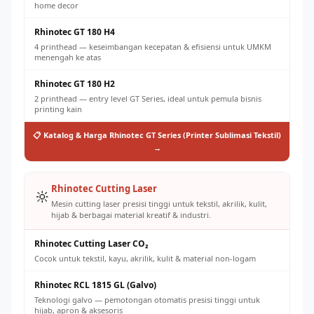
home decor
Rhinotec GT 180 H4
4 printhead — keseimbangan kecepatan & efisiensi untuk UMKM
menengah ke atas
Rhinotec GT 180 H2
2 printhead — entry level GT Series, ideal untuk pemula bisnis
printing kain
📋 Katalog & Harga Rhinotec GT Series (Printer Sublimasi Tekstil)
→
Rhinotec Cutting Laser
🔆
Mesin cutting laser presisi tinggi untuk tekstil, akrilik, kulit,
hijab & berbagai material kreatif & industri.
Rhinotec Cutting Laser CO₂
Cocok untuk tekstil, kayu, akrilik, kulit & material non-logam
Rhinotec RCL 1815 GL (Galvo)
Teknologi galvo — pemotongan otomatis presisi tinggi untuk
hijab, apron & aksesoris