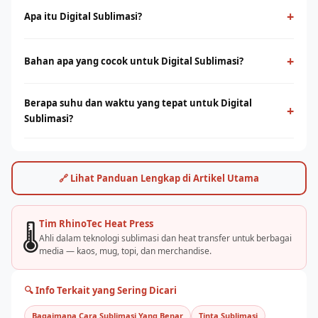
+
Apa itu Digital Sublimasi?
Digital Sublimasi adalah proses cetak menggunakan panas dan
tekanan untuk mentransfer tinta ke media berbahan polyester.
+
Bahan apa yang cocok untuk Digital Sublimasi?
Menghasilkan warna tajam, tahan lama, dan tidak terasa di
Sublimasi bekerja optimal pada bahan polyester 100% atau
permukaan.
Berapa suhu dan waktu yang tepat untuk Digital
campuran poly tinggi. Untuk kaos cotton, teknologi DTF dari
+
Sublimasi?
Rhino Indonesia bisa menjadi alternatif terbaik.
Umumnya suhu 180–200°C selama 30–60 detik, tergantung
jenis bahan dan mesin. Rhino Indonesia menyediakan panduan
settingan optimal dan pelatihan langsung.
🔗 Lihat Panduan Lengkap di Artikel Utama
Tim RhinoTec Heat Press
🌡️
Ahli dalam teknologi sublimasi dan heat transfer untuk berbagai
media — kaos, mug, topi, dan merchandise.
🔍 Info Terkait yang Sering Dicari
Bagaimana Cara Sublimasi Yang Benar
Tinta Sublimasi