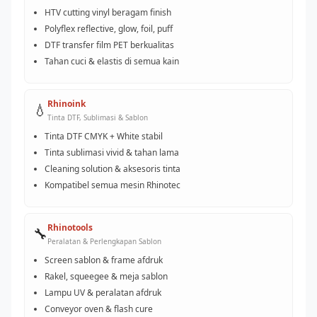
HTV cutting vinyl beragam finish
Polyflex reflective, glow, foil, puff
DTF transfer film PET berkualitas
Tahan cuci & elastis di semua kain
Rhinoink
💧
Tinta DTF, Sublimasi & Sablon
Tinta DTF CMYK + White stabil
Tinta sublimasi vivid & tahan lama
Cleaning solution & aksesoris tinta
Kompatibel semua mesin Rhinotec
Rhinotools
🔧
Peralatan & Perlengkapan Sablon
Screen sablon & frame afdruk
Rakel, squeegee & meja sablon
Lampu UV & peralatan afdruk
Conveyor oven & flash cure