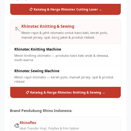
📋 Katalog & Harga Rhinotec Cutting Laser →
Rhinotec Knitting & Sewing
🪡
Mesin rajut & jahit otomatis untuk kaos kaki, kerah polo,
manset jersey, syal, borg jaket & produk ribbed.
Rhinotec Knitting Machine
Mesin knitting otomatis — produksi kaos kaki anak & dewasa,
multi-warna
Rhinotec Sewing Machine
Mesin rajut otomatis — kerah polo, manset jersey, syal & produk
ribbed
📋 Katalog & Harga Rhinotec Knitting & Sewing →
Brand Pendukung Rhino Indonesia:
Rhinoflex
🎨
Heat Transfer Vinyl, Polyflex & Film Sablon