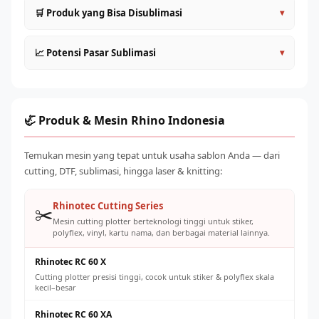
Desain dalam mode warna CMYK untuk prediksi warna
🛒 Produk yang Bisa Disublimasi
▾
yang lebih akurat
Tambahkan 3–5mm bleed di semua sisi untuk
Kaos dan pakaian polyester (jersey, baju olahraga, kostum
📈 Potensi Pasar Sublimasi
▾
menghindari pinggiran putih
tim)
Warna akan terlihat lebih gelap di layar — kalibrasi
Mug, gelas, tumbler (dengan coating sublimasi)
Permintaan merchandise sublimasi terus meningkat dari
monitor dengan hasil print nyata
Topi, cap baseball, bucket hat polyester
segmen: olahraga (jersey tim), komunitas (kaos
Resolusi minimal 150–200 DPI pada ukuran sebenarnya
Tote bag, case HP, bantal, selimut fleece
gathering), korporat (merchandise promosi), dan personal
🦏 Produk & Mesin Rhino Indonesia
Simpan dalam format TIFF atau PDF untuk kualitas cetak
(custom gifts). Modal awal relatif rendah dengan potensi
Produk korporat: ID card holder, lanyard, merchandise
terbaik
margin 60–150% per produk jadi.
kantor
Temukan mesin yang tepat untuk usaha sablon Anda — dari
cutting, DTF, sublimasi, hingga laser & knitting:
Rhinotec Cutting Series
✂️
Mesin cutting plotter berteknologi tinggi untuk stiker,
polyflex, vinyl, kartu nama, dan berbagai material lainnya.
Rhinotec RC 60 X
Cutting plotter presisi tinggi, cocok untuk stiker & polyflex skala
kecil–besar
Rhinotec RC 60 XA