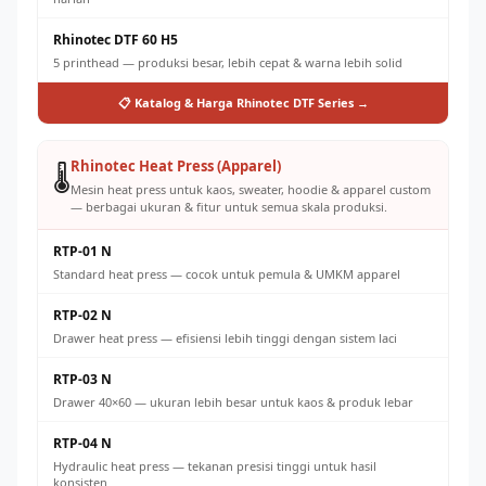
Rhinotec DTF 60 H5
5 printhead — produksi besar, lebih cepat & warna lebih solid
📋 Katalog & Harga Rhinotec DTF Series →
Rhinotec Heat Press (Apparel)
🌡️
Mesin heat press untuk kaos, sweater, hoodie & apparel custom
— berbagai ukuran & fitur untuk semua skala produksi.
RTP-01 N
Standard heat press — cocok untuk pemula & UMKM apparel
RTP-02 N
Drawer heat press — efisiensi lebih tinggi dengan sistem laci
RTP-03 N
Drawer 40×60 — ukuran lebih besar untuk kaos & produk lebar
RTP-04 N
Hydraulic heat press — tekanan presisi tinggi untuk hasil
konsisten