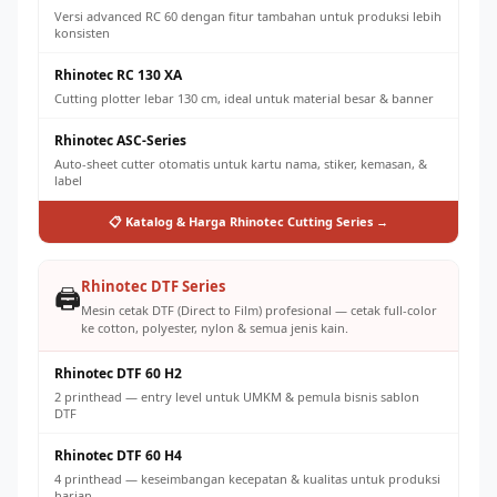
Versi advanced RC 60 dengan fitur tambahan untuk produksi lebih
konsisten
Rhinotec RC 130 XA
Cutting plotter lebar 130 cm, ideal untuk material besar & banner
Rhinotec ASC-Series
Auto-sheet cutter otomatis untuk kartu nama, stiker, kemasan, &
label
📋 Katalog & Harga Rhinotec Cutting Series →
Rhinotec DTF Series
🖨️
Mesin cetak DTF (Direct to Film) profesional — cetak full-color
ke cotton, polyester, nylon & semua jenis kain.
Rhinotec DTF 60 H2
2 printhead — entry level untuk UMKM & pemula bisnis sablon
DTF
Rhinotec DTF 60 H4
4 printhead — keseimbangan kecepatan & kualitas untuk produksi
harian