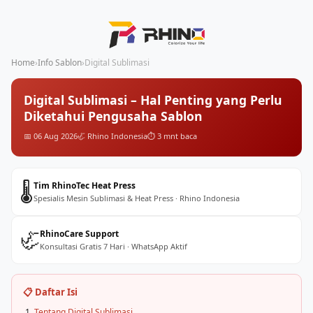
Home
›
Info Sablon
›
Digital Sublimasi
Digital Sublimasi – Hal Penting yang Perlu
Diketahui Pengusaha Sablon
📅 06 Aug 2026
🦏 Rhino Indonesia
⏱️ 3 mnt baca
🌡️
Tim RhinoTec Heat Press
Spesialis Mesin Sublimasi & Heat Press · Rhino Indonesia
🦏
RhinoCare Support
Konsultasi Gratis 7 Hari · WhatsApp Aktif
📋 Daftar Isi
Tentang Digital Sublimasi