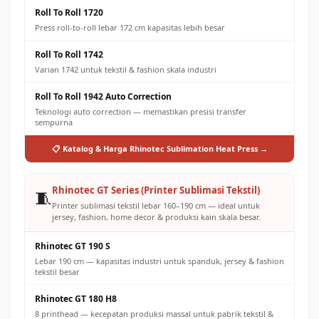
Roll To Roll 1720
Press roll-to-roll lebar 172 cm kapasitas lebih besar
Roll To Roll 1742
Varian 1742 untuk tekstil & fashion skala industri
Roll To Roll 1942 Auto Correction
Teknologi auto correction — memastikan presisi transfer
sempurna
📋 Katalog & Harga Rhinotec Sublimation Heat Press →
Rhinotec GT Series (Printer Sublimasi Tekstil)
🧵
Printer sublimasi tekstil lebar 160–190 cm — ideal untuk
jersey, fashion, home decor & produksi kain skala besar.
Rhinotec GT 190 S
Lebar 190 cm — kapasitas industri untuk spanduk, jersey & fashion
tekstil besar
Rhinotec GT 180 H8
8 printhead — kecepatan produksi massal untuk pabrik tekstil &