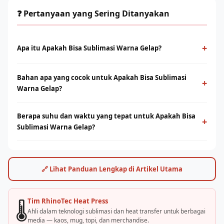
❓ Pertanyaan yang Sering Ditanyakan
+
Apa itu Apakah Bisa Sublimasi Warna Gelap?
Apakah Bisa Sublimasi Warna Gelap adalah proses cetak
Bahan apa yang cocok untuk Apakah Bisa Sublimasi
menggunakan panas dan tekanan untuk mentransfer tinta ke
+
Warna Gelap?
media berbahan polyester. Menghasilkan warna tajam, tahan
lama, dan tidak terasa di permukaan.
Sublimasi bekerja optimal pada bahan polyester 100% atau
Berapa suhu dan waktu yang tepat untuk Apakah Bisa
campuran poly tinggi. Untuk kaos cotton, teknologi DTF dari
+
Sublimasi Warna Gelap?
Rhino Indonesia bisa menjadi alternatif terbaik.
Umumnya suhu 180–200°C selama 30–60 detik, tergantung
jenis bahan dan mesin. Rhino Indonesia menyediakan panduan
settingan optimal dan pelatihan langsung.
🔗 Lihat Panduan Lengkap di Artikel Utama
Tim RhinoTec Heat Press
🌡️
Ahli dalam teknologi sublimasi dan heat transfer untuk berbagai
media — kaos, mug, topi, dan merchandise.