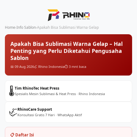
Home
›
Info Sablon
›
Apakah Bisa Sublimasi Warna Gelap
Apakah Bisa Sublimasi Warna Gelap – Hal
Penting yang Perlu Diketahui Pengusaha
Sablon
📅 09 Aug 2026
🦏 Rhino Indonesia
⏱️ 3 mnt baca
🌡️
Tim RhinoTec Heat Press
Spesialis Mesin Sublimasi & Heat Press · Rhino Indonesia
🦏
RhinoCare Support
Konsultasi Gratis 7 Hari · WhatsApp Aktif
📋 Daftar Isi