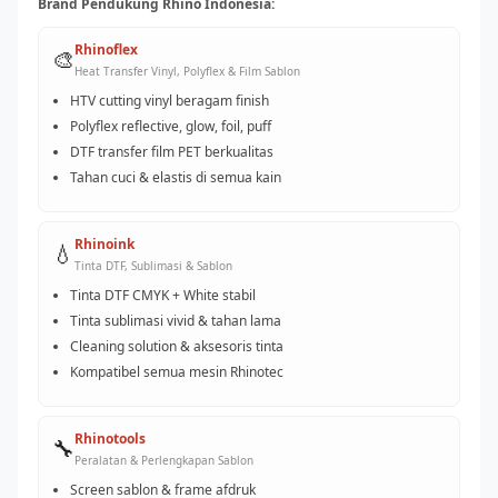
Brand Pendukung Rhino Indonesia:
Rhinoflex
🎨
Heat Transfer Vinyl, Polyflex & Film Sablon
HTV cutting vinyl beragam finish
Polyflex reflective, glow, foil, puff
DTF transfer film PET berkualitas
Tahan cuci & elastis di semua kain
Rhinoink
💧
Tinta DTF, Sublimasi & Sablon
Tinta DTF CMYK + White stabil
Tinta sublimasi vivid & tahan lama
Cleaning solution & aksesoris tinta
Kompatibel semua mesin Rhinotec
Rhinotools
🔧
Peralatan & Perlengkapan Sablon
Screen sablon & frame afdruk