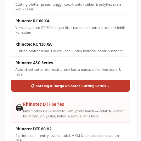
Cutting plotter presisi tinggi, cocok untuk stiker & polyflex skala
kecil–besar
Rhinotec RC 60 XA
Versi advanced RC 60 dengan fitur tambahan untuk produksi lebih
konsisten
Rhinotec RC 130 XA
Cutting plotter lebar 130 cm, ideal untuk material besar & banner
Rhinotec ASC-Series
Auto-sheet cutter otomatis untuk kartu nama, stiker, kemasan, &
label
📋 Katalog & Harga Rhinotec Cutting Series →
Rhinotec DTF Series
🖨️
Mesin cetak DTF (Direct to Film) profesional — cetak full-color
ke cotton, polyester, nylon & semua jenis kain.
Rhinotec DTF 60 H2
2 printhead — entry level untuk UMKM & pemula bisnis sablon
DTF