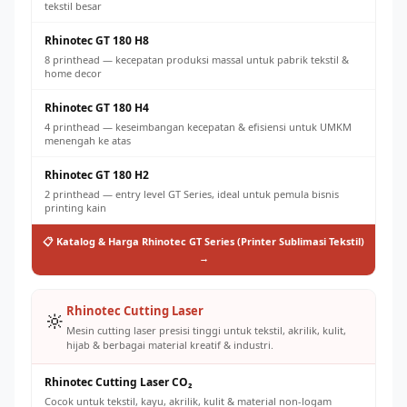
tekstil besar
Rhinotec GT 180 H8
8 printhead — kecepatan produksi massal untuk pabrik tekstil &
home decor
Rhinotec GT 180 H4
4 printhead — keseimbangan kecepatan & efisiensi untuk UMKM
menengah ke atas
Rhinotec GT 180 H2
2 printhead — entry level GT Series, ideal untuk pemula bisnis
printing kain
📋 Katalog & Harga Rhinotec GT Series (Printer Sublimasi Tekstil)
→
Rhinotec Cutting Laser
🔆
Mesin cutting laser presisi tinggi untuk tekstil, akrilik, kulit,
hijab & berbagai material kreatif & industri.
Rhinotec Cutting Laser CO₂
Cocok untuk tekstil, kayu, akrilik, kulit & material non-logam