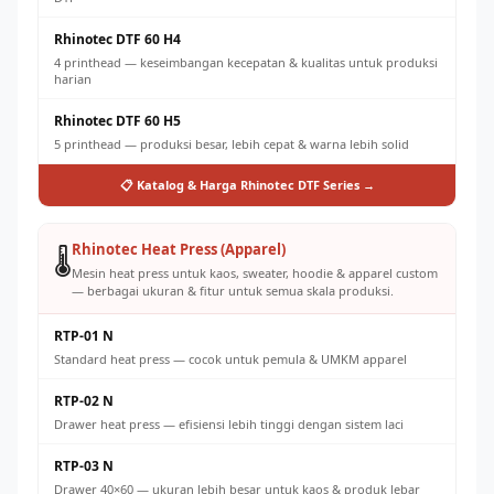
Rhinotec DTF 60 H4
4 printhead — keseimbangan kecepatan & kualitas untuk produksi
harian
Rhinotec DTF 60 H5
5 printhead — produksi besar, lebih cepat & warna lebih solid
📋 Katalog & Harga Rhinotec DTF Series →
Rhinotec Heat Press (Apparel)
🌡️
Mesin heat press untuk kaos, sweater, hoodie & apparel custom
— berbagai ukuran & fitur untuk semua skala produksi.
RTP-01 N
Standard heat press — cocok untuk pemula & UMKM apparel
RTP-02 N
Drawer heat press — efisiensi lebih tinggi dengan sistem laci
RTP-03 N
Drawer 40×60 — ukuran lebih besar untuk kaos & produk lebar