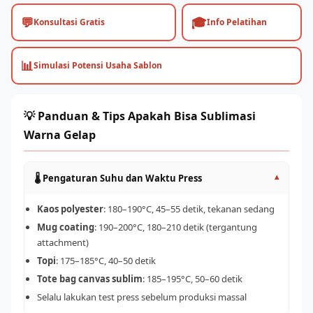
💬
🎓
Konsultasi Gratis
Info Pelatihan
📊
Simulasi Potensi Usaha Sablon
💡 Panduan & Tips Apakah Bisa Sublimasi
Warna Gelap
🌡️ Pengaturan Suhu dan Waktu Press
▾
Kaos polyester
: 180–190°C, 45–55 detik, tekanan sedang
Mug coating
: 190–200°C, 180–210 detik (tergantung
attachment)
Topi
: 175–185°C, 40–50 detik
Tote bag canvas sublim
: 185–195°C, 50–60 detik
Selalu lakukan test press sebelum produksi massal