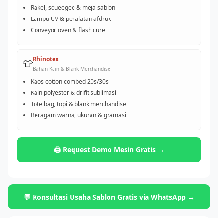
Rakel, squeegee & meja sablon
Lampu UV & peralatan afdruk
Conveyor oven & flash cure
Rhinotex
👕
Bahan Kain & Blank Merchandise
Kaos cotton combed 20s/30s
Kain polyester & drifit sublimasi
Tote bag, topi & blank merchandise
Beragam warna, ukuran & gramasi
🖨️ Request Demo Mesin Gratis →
💬 Konsultasi Usaha Sablon Gratis via WhatsApp →