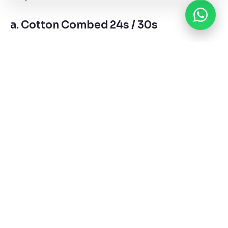
a. Cotton Combed 24s / 30s
Lembut, adem, dan mudah disablon pakai DTF atau
polyflex
Kurang cocok untuk sublimasi karena tidak
menyerap tinta sublim dengan baik
b. Polyester / Dryfit
Cocok untuk sublimasi
Warna tajam dan tidak mudah luntur
Kurang cocok untuk sablon manual atau polyflex
c. Cotton Bamboo & Tencel
Bahan eco-friendly