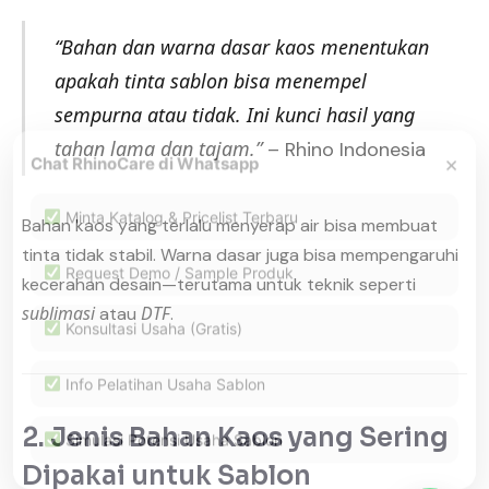
“Bahan dan warna dasar kaos menentukan
apakah tinta sablon bisa menempel
sempurna atau tidak. Ini kunci hasil yang
tahan lama dan tajam.”
– Rhino Indonesia
×
Chat RhinoCare di Whatsapp
Minta Katalog & Pricelist Terbaru
Bahan kaos yang terlalu menyerap air bisa membuat
tinta tidak stabil. Warna dasar juga bisa mempengaruhi
Request Demo / Sample Produk
kecerahan desain—terutama untuk teknik seperti
sublimasi
DTF
atau
.
Konsultasi Usaha (Gratis)
Info Pelatihan Usaha Sablon
Simulasi Potensi Usaha Sablon
2. Jenis Bahan Kaos yang Sering
Dipakai untuk Sablon