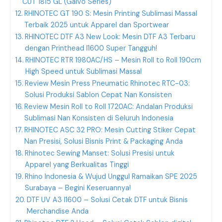
CUT 1815 GL (Galvo Series)
RHINOTEC GT 190 S: Mesin Printing Sublimasi Massal
Terbaik 2025 untuk Apparel dan Sportwear
RHINOTEC DTF A3 New Look: Mesin DTF A3 Terbaru
dengan Printhead I1600 Super Tangguh!
RHINOTEC RTR 1980AC/HS – Mesin Roll to Roll 190cm
High Speed untuk Sublimasi Massal
Review Mesin Press Pneumatic Rhinotec RTC-03:
Solusi Produksi Sablon Cepat Nan Konsisten
Review Mesin Roll to Roll 1720AC: Andalan Produksi
Sublimasi Nan Konsisten di Seluruh Indonesia
RHINOTEC ASC 32 PRO: Mesin Cutting Stiker Cepat
Nan Presisi, Solusi Bisnis Print & Packaging Anda
Rhinotec Sewing Manset: Solusi Presisi untuk
Apparel yang Berkualitas Tinggi
Rhino Indonesia & Wujud Unggul Ramaikan SPE 2025
Surabaya – Begini Keseruannya!
DTF UV A3 I1600 – Solusi Cetak DTF untuk Bisnis
Merchandise Anda