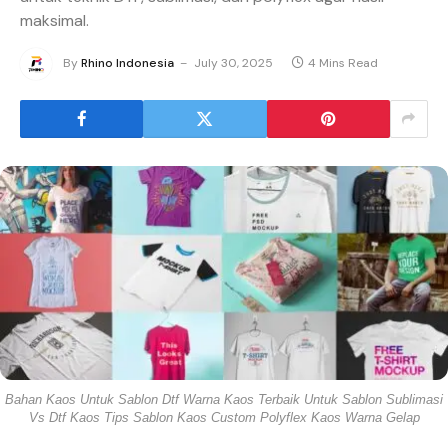
maksimal.
By
Rhino Indonesia
July 30, 2025
4 Mins Read
Bahan Kaos Untuk Sablon Dtf Warna Kaos Terbaik Untuk Sablon Sublimasi
Vs Dtf Kaos Tips Sablon Kaos Custom Polyflex Kaos Warna Gelap