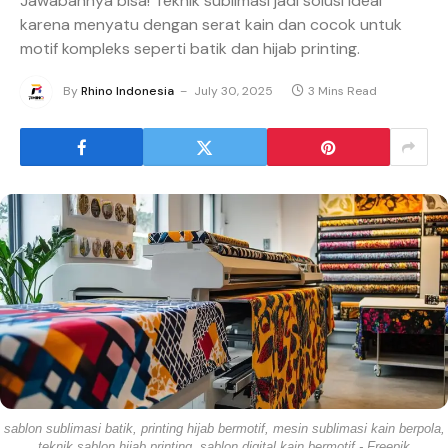
Jawabannya bisa! Teknik sublimasi jadi solusi ideal
karena menyatu dengan serat kain dan cocok untuk
motif kompleks seperti batik dan hijab printing.
By
Rhino Indonesia
July 30, 2025
3 Mins Read
sablon sublimasi batik, printing hijab bermotif, mesin sublimasi kain berpola,
teknik sablon hijab printing, sablon digital kain bermotif - Freepik