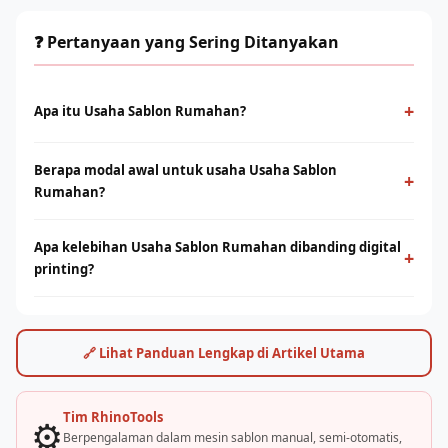
❓ Pertanyaan yang Sering Ditanyakan
+
Apa itu Usaha Sablon Rumahan?
Usaha Sablon Rumahan adalah metode cetak konvensional
Berapa modal awal untuk usaha Usaha Sablon
menggunakan screen dan tinta yang ditekan ke permukaan
+
Rumahan?
kain. Cocok untuk produksi massal dengan desain solid dan
tahan lama.
Modal bervariasi tergantung skala usaha, mulai dari paket
Apa kelebihan Usaha Sablon Rumahan dibanding digital
starter manual hingga mesin otomatis. Konsultasikan dengan
+
printing?
tim Rhino Indonesia untuk simulasi usaha sesuai budget Anda.
Sablon unggul di produksi massal dengan biaya per unit lebih
rendah. Digital printing (DTF/sublimasi) unggul untuk order
satuan, full-color, dan desain detail. Keduanya bisa saling
🔗 Lihat Panduan Lengkap di Artikel Utama
melengkapi.
Tim RhinoTools
⚙️
Berpengalaman dalam mesin sablon manual, semi-otomatis,