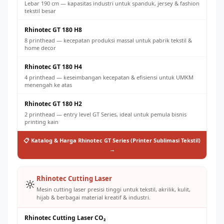
Lebar 190 cm — kapasitas industri untuk spanduk, jersey & fashion
tekstil besar
Rhinotec GT 180 H8
8 printhead — kecepatan produksi massal untuk pabrik tekstil &
home decor
Rhinotec GT 180 H4
4 printhead — keseimbangan kecepatan & efisiensi untuk UMKM
menengah ke atas
Rhinotec GT 180 H2
2 printhead — entry level GT Series, ideal untuk pemula bisnis
printing kain
📋 Katalog & Harga Rhinotec GT Series (Printer Sublimasi Tekstil)
→
Rhinotec Cutting Laser
🔆
Mesin cutting laser presisi tinggi untuk tekstil, akrilik, kulit,
hijab & berbagai material kreatif & industri.
Rhinotec Cutting Laser CO₂