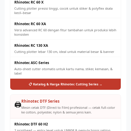
Rhinotec RC 60 X
Cutting plotter presisi tinggi, cocok untuk stiker & polyflex skala
kecil–besar
Rhinotec RC 60 XA
Versi advanced RC 60 dengan fitur tambahan untuk produksi lebih
konsisten
Rhinotec RC 130 XA
Cutting plotter lebar 130 cm, ideal untuk material besar & banner
Rhinotec ASC-Series
Auto-sheet cutter otomatis untuk kartu nama, stiker, kemasan, &
label
📋 Katalog & Harga Rhinotec Cutting Series →
Rhinotec DTF Series
🖨️
Mesin cetak DTF (Direct to Film) profesional — cetak full-color
ke cotton, polyester, nylon & semua jenis kain.
Rhinotec DTF 60 H2
2 printhead — entry level untuk UMKM & pemula bisnis sablon