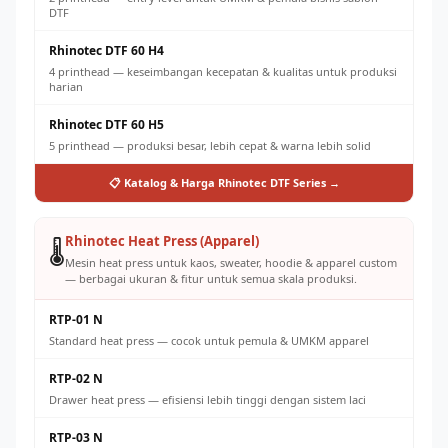
DTF
Rhinotec DTF 60 H4
4 printhead — keseimbangan kecepatan & kualitas untuk produksi
harian
Rhinotec DTF 60 H5
5 printhead — produksi besar, lebih cepat & warna lebih solid
📋 Katalog & Harga Rhinotec DTF Series →
Rhinotec Heat Press (Apparel)
🌡️
Mesin heat press untuk kaos, sweater, hoodie & apparel custom
— berbagai ukuran & fitur untuk semua skala produksi.
RTP-01 N
Standard heat press — cocok untuk pemula & UMKM apparel
RTP-02 N
Drawer heat press — efisiensi lebih tinggi dengan sistem laci
RTP-03 N