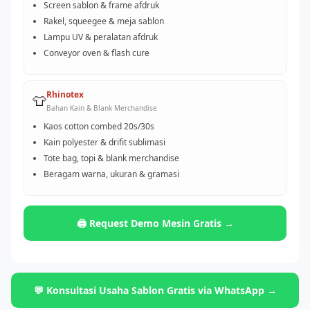
Screen sablon & frame afdruk
Rakel, squeegee & meja sablon
Lampu UV & peralatan afdruk
Conveyor oven & flash cure
Rhinotex
👕
Bahan Kain & Blank Merchandise
Kaos cotton combed 20s/30s
Kain polyester & drifit sublimasi
Tote bag, topi & blank merchandise
Beragam warna, ukuran & gramasi
🖨️ Request Demo Mesin Gratis →
💬 Konsultasi Usaha Sablon Gratis via WhatsApp →