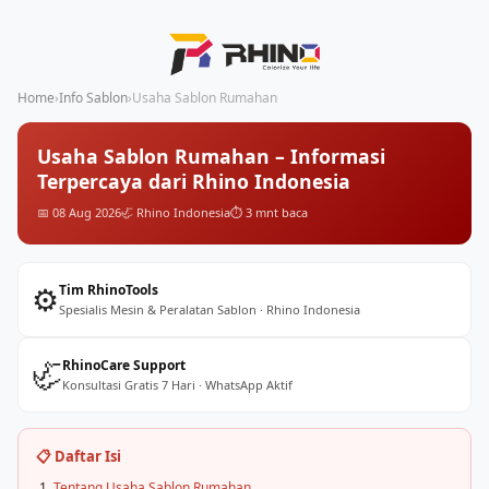
Home
›
Info Sablon
›
Usaha Sablon Rumahan
Usaha Sablon Rumahan – Informasi
Terpercaya dari Rhino Indonesia
📅 08 Aug 2026
🦏 Rhino Indonesia
⏱️ 3 mnt baca
⚙️
Tim RhinoTools
Spesialis Mesin & Peralatan Sablon · Rhino Indonesia
🦏
RhinoCare Support
Konsultasi Gratis 7 Hari · WhatsApp Aktif
📋 Daftar Isi
Tentang Usaha Sablon Rumahan