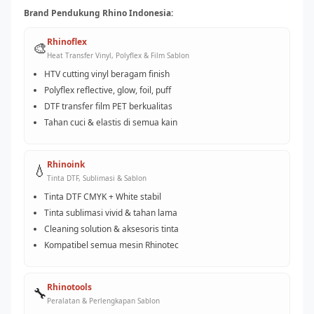
Brand Pendukung Rhino Indonesia:
Rhinoflex
🎨
Heat Transfer Vinyl, Polyflex & Film Sablon
HTV cutting vinyl beragam finish
Polyflex reflective, glow, foil, puff
DTF transfer film PET berkualitas
Tahan cuci & elastis di semua kain
Rhinoink
💧
Tinta DTF, Sublimasi & Sablon
Tinta DTF CMYK + White stabil
Tinta sublimasi vivid & tahan lama
Cleaning solution & aksesoris tinta
Kompatibel semua mesin Rhinotec
Rhinotools
🔧
Peralatan & Perlengkapan Sablon