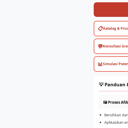
📋
Katalog & Price
💬
Konsultasi Gra
📊
Simulasi Pote
💡 Panduan &
🖼️ Proses Af
Bersihkan da
Aplikasikan e