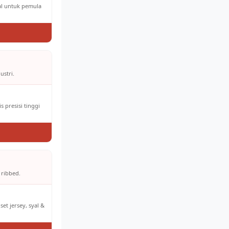
eal untuk pemula
ustri.
 presisi tinggi
 ribbed.
et jersey, syal &