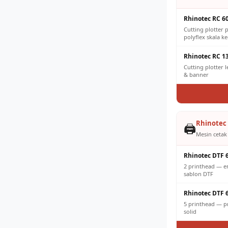
Rhinotec RC 6
Cutting plotter p
polyflex skala ke
Rhinotec RC 1
Cutting plotter 
& banner
Rhinotec 
🖨️
Mesin cetak 
Rhinotec DTF 
2 printhead — e
sablon DTF
Rhinotec DTF 
5 printhead — pr
solid