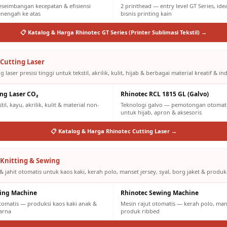
eseimbangan kecepatan & efisiensi
2 printhead — entry level GT Series, id
engah ke atas
bisnis printing kain
📋 Katalog & Harga Rhinotec GT Series (Printer Sublimasi Tekstil) →
Cutting Laser
g laser presisi tinggi untuk tekstil, akrilik, kulit, hijab & berbagai material kreatif & ind
ing Laser CO₂
Rhinotec RCL 1815 GL (Galvo)
il, kayu, akrilik, kulit & material non-
Teknologi galvo — pemotongan otomatis
untuk hijab, apron & aksesoris
📋 Katalog & Harga Rhinotec Cutting Laser →
Knitting & Sewing
& jahit otomatis untuk kaos kaki, kerah polo, manset jersey, syal, borg jaket & produk
ting Machine
Rhinotec Sewing Machine
otomatis — produksi kaos kaki anak &
Mesin rajut otomatis — kerah polo, mans
arna
produk ribbed