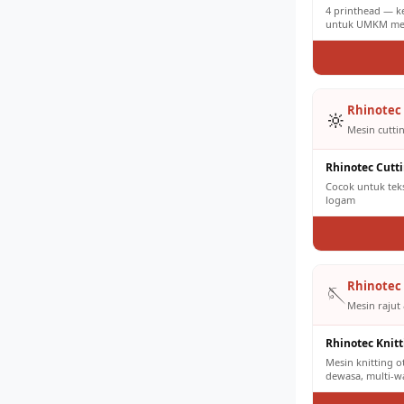
4 printhead — k
untuk UMKM men
Rhinotec 
🔆
Mesin cuttin
Rhinotec Cutt
Cocok untuk tekst
logam
Rhinotec 
🪡
Mesin rajut 
Rhinotec Knit
Mesin knitting 
dewasa, multi-w