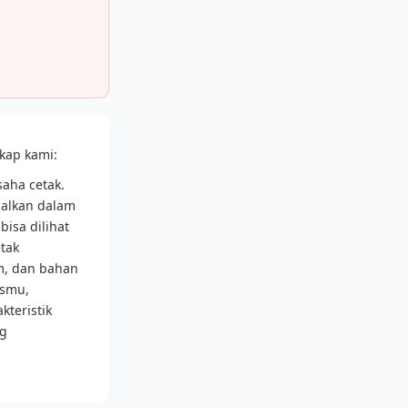
kap kami:
saha cetak.
dalkan dalam
bisa dilihat
etak
m, dan bahan
ismu,
kteristik
ng