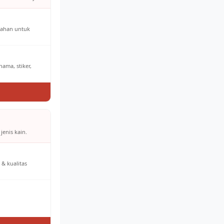
bahan untuk
ama, stiker,
jenis kain.
& kualitas