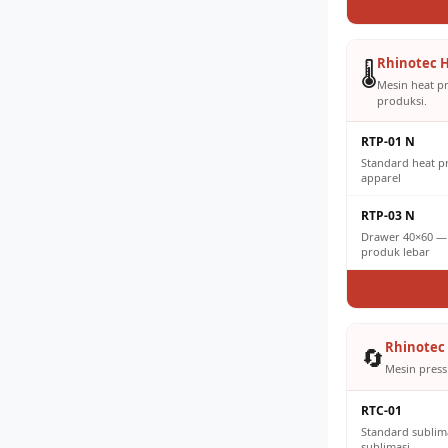
Rhinotec H
🌡️
Mesin heat p
produksi.
RTP-01 N
Standard heat 
apparel
RTP-03 N
Drawer 40×60 — 
produk lebar
Rhinotec 
🔄
Mesin press 
RTC-01
Standard sublim
sublimasi