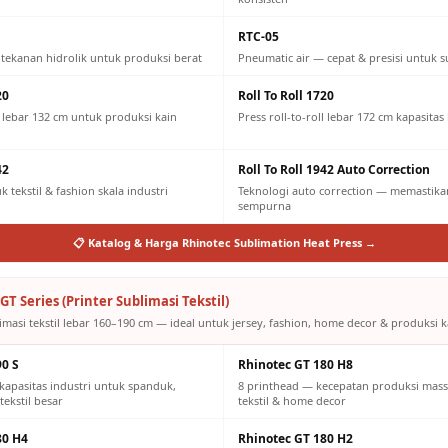
RTC-05
 tekanan hidrolik untuk produksi berat
Pneumatic air — cepat & presisi untuk s
20
Roll To Roll 1720
ll lebar 132 cm untuk produksi kain
Press roll-to-roll lebar 172 cm kapasitas
42
Roll To Roll 1942 Auto Correction
 tekstil & fashion skala industri
Teknologi auto correction — memastikan
sempurna
📋 Katalog & Harga Rhinotec Sublimation Heat Press →
GT Series (Printer Sublimasi Tekstil)
imasi tekstil lebar 160–190 cm — ideal untuk jersey, fashion, home decor & produksi ka
90 S
Rhinotec GT 180 H8
kapasitas industri untuk spanduk,
8 printhead — kecepatan produksi mass
tekstil besar
tekstil & home decor
80 H4
Rhinotec GT 180 H2