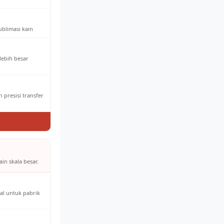
ublimasi kain
 lebih besar
 presisi transfer
in skala besar.
al untuk pabrik