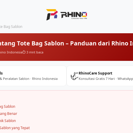
te Bag Sablon
tang Tote Bag Sablon – Panduan dari Rhino 
hino Indonesia
⏱️ 3 mnt baca
🦏
ls
RhinoCare Support
 & Peralatan Sablon · Rhino Indonesia
Konsultasi Gratis 7 Hari · WhatsApp
ag Sablon
yang Benar
nik Sablon
Sablon yang Tepat