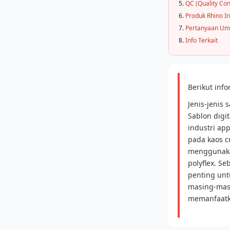
QC (Quality Con
Produk Rhino I
Pertanyaan U
Info Terkait
Berikut inf
Jenis-jenis 
Sablon digi
industri ap
pada kaos c
menggunakan
polyflex. S
penting unt
masing-masi
memanfaatka