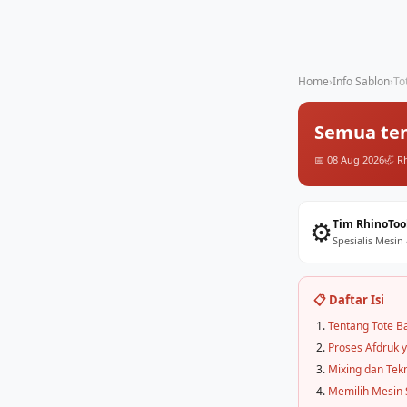
Home
›
Info Sablon
›
To
Semua ten
📅 08 Aug 2026
🦏 R
⚙️
Tim RhinoToo
Spesialis Mesin
📋 Daftar Isi
Tentang Tote B
Proses Afdruk 
Mixing dan Tek
Memilih Mesin 