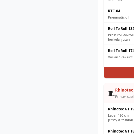
RTC-04
Pneumatic oil —
Roll To Roll 13
Press roll-to-ro
berkelanjutan
Roll To Roll 17
Varian 1742 untuk
Rhinotec 
🧵
Printer subl
Rhinotec GT 1
Lebar 190 cm — 
jersey & fashion 
Rhinotec GT 1