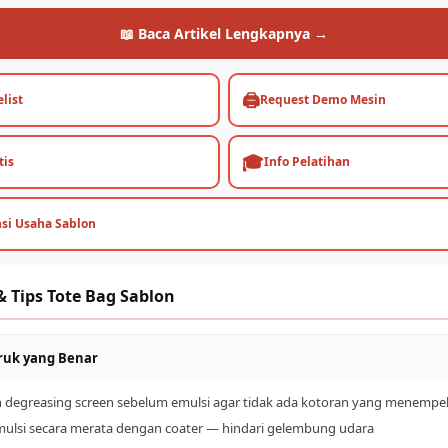
📖 Baca Artikel Lengkapnya →
🖨️
list
Request Demo Mesin
🎓
tis
Info Pelatihan
nsi Usaha Sablon
 Tips Tote Bag Sablon
druk yang Benar
n degreasing screen sebelum emulsi agar tidak ada kotoran yang menempe
mulsi secara merata dengan coater — hindari gelembung udara