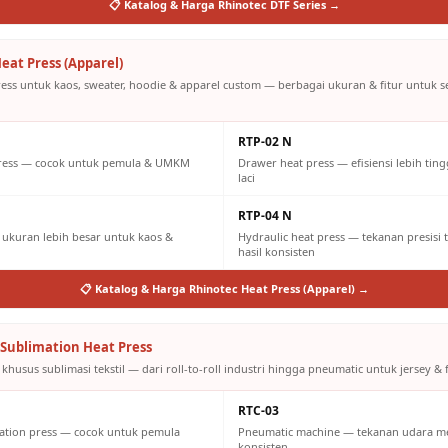
📋 Katalog & Harga Rhinotec DTF Series →
eat Press (Apparel)
ress untuk kaos, sweater, hoodie & apparel custom — berbagai ukuran & fitur untuk 
RTP-02 N
press — cocok untuk pemula & UMKM
Drawer heat press — efisiensi lebih tin
laci
RTP-04 N
ukuran lebih besar untuk kaos &
Hydraulic heat press — tekanan presisi 
hasil konsisten
📋 Katalog & Harga Rhinotec Heat Press (Apparel) →
Sublimation Heat Press
khusus sublimasi tekstil — dari roll-to-roll industri hingga pneumatic untuk jersey & f
RTC-03
ation press — cocok untuk pemula
Pneumatic machine — tekanan udara m
konsisten