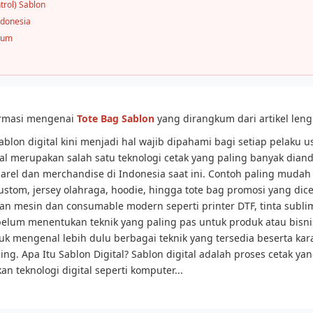
trol) Sablon
ndonesia
mum
ormasi mengenai
Tote Bag Sablon
yang dirangkum dari artikel leng
sablon digital kini menjadi hal wajib dipahami bagi setiap pelaku u
tal merupakan salah satu teknologi cetak yang paling banyak dian
parel dan merchandise di Indonesia saat ini. Contoh paling mudah 
ustom, jersey olahraga, hoodie, hingga tote bag promosi yang dic
 mesin dan consumable modern seperti printer DTF, tinta subli
ebelum menentukan teknik yang paling pas untuk produk atau bisn
uk mengenal lebih dulu berbagai teknik yang tersedia beserta kara
ng. Apa Itu Sablon Digital? Sablon digital adalah proses cetak ya
n teknologi digital seperti komputer...