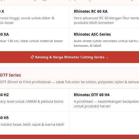
0 X
Rhinotec RC 60 XA
resisi tinggi, cocok untuk stiker &
Versi advanced RC 60 dengan fitur tam
cil–besar
produksi lebih konsisten
30 XA
Rhinotec ASC-Series
lebar 130 cm, ideal untuk material besar
Auto-sheet cutter otomatis untuk kartu n
kemasan, & label
📋 Katalog & Harga Rhinotec Cutting Series →
DTF Series
DTF (Direct to Film) profesional — cetak full-color ke cotton, polyester, nylon & semua 
60 H2
Rhinotec DTF 60 H4
ntry level untuk UMKM & pemula bisnis
4 printhead — keseimbangan kecepatan 
untuk produksi harian
60 H5
oduksi besar, lebih cepat & warna lebih