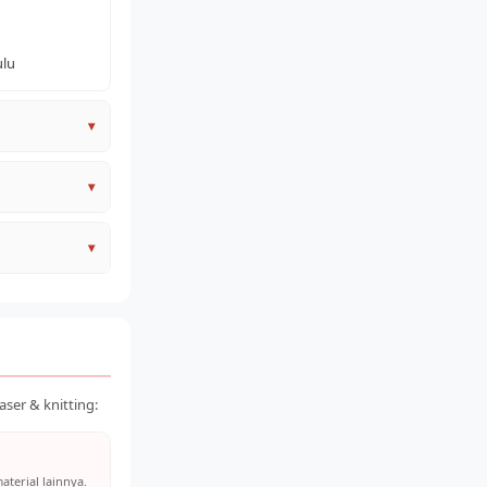
ulu
▾
nginkan
▾
 (bocor)
▾
ser & knitting:
aterial lainnya.