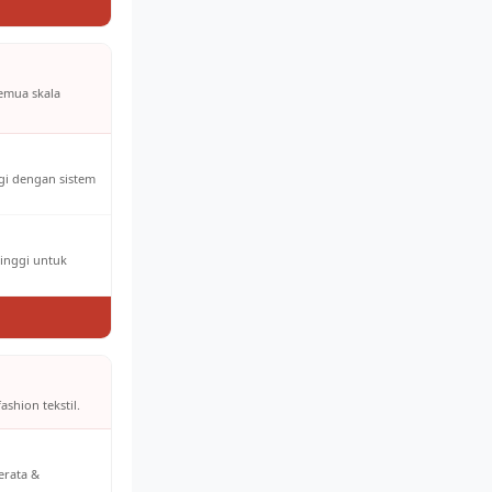
semua skala
ggi dengan sistem
tinggi untuk
ashion tekstil.
erata &