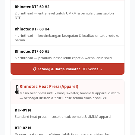
Rhinotec DTF 60 H2
2 printhead — entry level untuk UMKM & pemula bisnis sablon
DTF
Rhinotec DTF 60 H4
4 printhead — keseimbangan kecepatan & kualitas untuk produksi
harian
Rhinotec DTF 60 H5
5 printhead — produksi besar, lebih cepat & warna lebih solid
📋 Katalog & Harga Rhinotec DTF Series →
Rhinotec Heat Press (Apparel)
🌡️
Mesin heat press untuk kaos, sweater, hoodie & apparel custom
— berbagai ukuran & fitur untuk semua skala produksi.
RTP-01 N
Standard heat press — cocok untuk pemula & UMKM apparel
RTP-02 N
Drawer heat press — efisiensi lebih tinggi dengan sistem laci