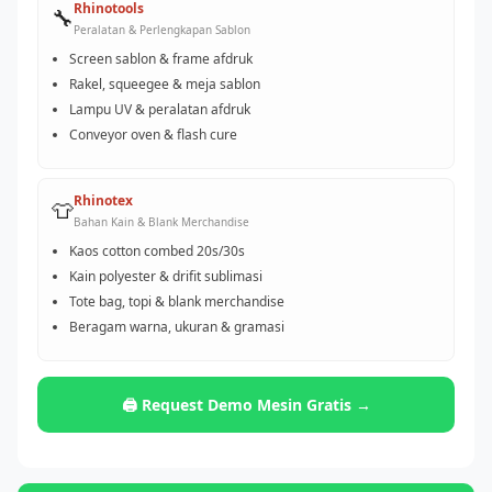
Rhinotools
🔧
Peralatan & Perlengkapan Sablon
Screen sablon & frame afdruk
Rakel, squeegee & meja sablon
Lampu UV & peralatan afdruk
Conveyor oven & flash cure
Rhinotex
👕
Bahan Kain & Blank Merchandise
Kaos cotton combed 20s/30s
Kain polyester & drifit sublimasi
Tote bag, topi & blank merchandise
Beragam warna, ukuran & gramasi
🖨️ Request Demo Mesin Gratis →