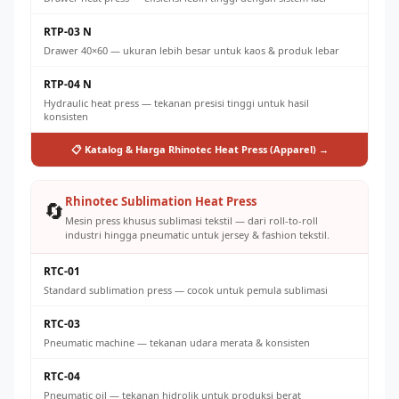
RTP-03 N
Drawer 40×60 — ukuran lebih besar untuk kaos & produk lebar
RTP-04 N
Hydraulic heat press — tekanan presisi tinggi untuk hasil
konsisten
📋 Katalog & Harga Rhinotec Heat Press (Apparel) →
Rhinotec Sublimation Heat Press
🔄
Mesin press khusus sublimasi tekstil — dari roll-to-roll
industri hingga pneumatic untuk jersey & fashion tekstil.
RTC-01
Standard sublimation press — cocok untuk pemula sublimasi
RTC-03
Pneumatic machine — tekanan udara merata & konsisten
RTC-04
Pneumatic oil — tekanan hidrolik untuk produksi berat