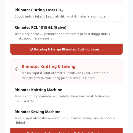
Rhinotec Cutting Laser CO₂
Cocok untuk tekstil, kayu, akrilik, kulit & material non-logam
Rhinotec RCL 1815 GL (Galvo)
Teknologi galvo — pemotongan otomatis presisi tinggi untuk
hijab, apron & aksesoris
📋 Katalog & Harga Rhinotec Cutting Laser →
Rhinotec Knitting & Sewing
🪡
Mesin rajut & jahit otomatis untuk kaos kaki, kerah polo,
manset jersey, syal, borg jaket & produk ribbed.
Rhinotec Knitting Machine
Mesin knitting otomatis — produksi kaos kaki anak & dewasa,
multi-warna
Rhinotec Sewing Machine
Mesin rajut otomatis — kerah polo, manset jersey, syal & produk
ribbed