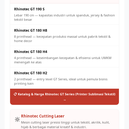
Rhinotec GT 190 S
Lebar 190 cm — kapasitas industri untuk spanduk, jersey & fashion
tekstil besar
Rhinotec GT 180 H8
8 printhead — kecepatan produksi massal untuk pabrik tekstil &
home decor
Rhinotec GT 180 H4
4 printhead — keseimbangan kecepatan & efisiensi untuk UMKM
menengah ke atas
Rhinotec GT 180 H2
2 printhead — entry level GT Series, ideal untuk pemula bisnis
printing kain
📋 Katalog & Harga Rhinotec GT Series (Printer Sublimasi Tekstil)
→
Rhinotec Cutting Laser
🔆
Mesin cutting laser presisi tinggi untuk tekstil, akrilik, kulit,
hijab & berbagai material kreatif & industri.