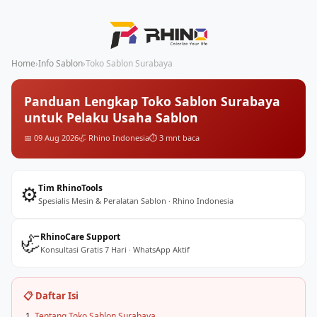
Home
›
Info Sablon
›
Toko Sablon Surabaya
Panduan Lengkap Toko Sablon Surabaya
untuk Pelaku Usaha Sablon
📅 09 Aug 2026
🦏 Rhino Indonesia
⏱️ 3 mnt baca
⚙️
Tim RhinoTools
Spesialis Mesin & Peralatan Sablon · Rhino Indonesia
🦏
RhinoCare Support
Konsultasi Gratis 7 Hari · WhatsApp Aktif
📋 Daftar Isi
Tentang Toko Sablon Surabaya