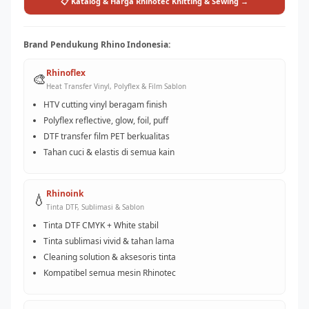
📋 Katalog & Harga Rhinotec Knitting & Sewing →
Brand Pendukung Rhino Indonesia:
Rhinoflex
🎨
Heat Transfer Vinyl, Polyflex & Film Sablon
HTV cutting vinyl beragam finish
Polyflex reflective, glow, foil, puff
DTF transfer film PET berkualitas
Tahan cuci & elastis di semua kain
Rhinoink
💧
Tinta DTF, Sublimasi & Sablon
Tinta DTF CMYK + White stabil
Tinta sublimasi vivid & tahan lama
Cleaning solution & aksesoris tinta
Kompatibel semua mesin Rhinotec