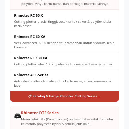
polyflex, vinyl, kartu nama, dan berbagai material lainnya.
Rhinotec RC 60 X
Cutting plotter presisi tinggi, cocok untuk stiker & polyflex skala
kecil–besar
Rhinotec RC 60 XA
Versi advanced RC 60 dengan fitur tambahan untuk produksi lebih
konsisten
Rhinotec RC 130 XA
Cutting plotter lebar 130 cm, ideal untuk material besar & banner
Rhinotec ASC-Series
Auto-sheet cutter otomatis untuk kartu nama, stiker, kemasan, &
label
📋 Katalog & Harga Rhinotec Cutting Series →
Rhinotec DTF Series
🖨️
Mesin cetak DTF (Direct to Film) profesional — cetak full-color
ke cotton, polyester, nylon & semua jenis kain.