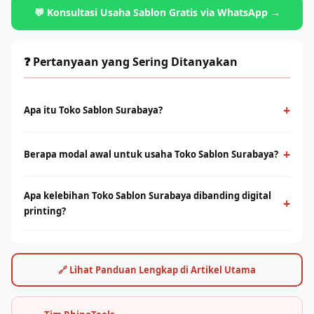
💬 Konsultasi Usaha Sablon Gratis via WhatsApp →
❓ Pertanyaan yang Sering Ditanyakan
+
Apa itu Toko Sablon Surabaya?
Toko Sablon Surabaya adalah metode cetak konvensional
menggunakan screen dan tinta yang ditekan ke permukaan
+
Berapa modal awal untuk usaha Toko Sablon Surabaya?
kain. Cocok untuk produksi massal dengan desain solid dan
Modal bervariasi tergantung skala usaha, mulai dari paket
tahan lama.
Apa kelebihan Toko Sablon Surabaya dibanding digital
starter manual hingga mesin otomatis. Konsultasikan dengan
+
printing?
tim Rhino Indonesia untuk simulasi usaha sesuai budget Anda.
Sablon unggul di produksi massal dengan biaya per unit lebih
rendah. Digital printing (DTF/sublimasi) unggul untuk order
satuan, full-color, dan desain detail. Keduanya bisa saling
🔗 Lihat Panduan Lengkap di Artikel Utama
melengkapi.