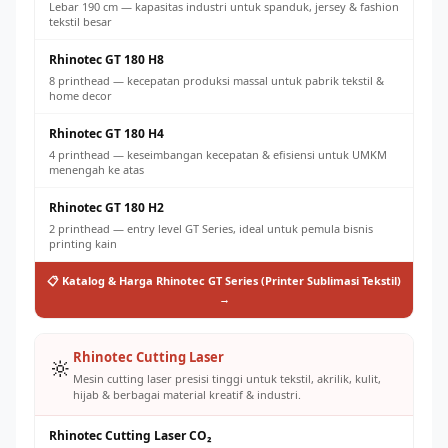
Lebar 190 cm — kapasitas industri untuk spanduk, jersey & fashion
tekstil besar
Rhinotec GT 180 H8
8 printhead — kecepatan produksi massal untuk pabrik tekstil &
home decor
Rhinotec GT 180 H4
4 printhead — keseimbangan kecepatan & efisiensi untuk UMKM
menengah ke atas
Rhinotec GT 180 H2
2 printhead — entry level GT Series, ideal untuk pemula bisnis
printing kain
📋 Katalog & Harga Rhinotec GT Series (Printer Sublimasi Tekstil)
→
Rhinotec Cutting Laser
🔆
Mesin cutting laser presisi tinggi untuk tekstil, akrilik, kulit,
hijab & berbagai material kreatif & industri.
Rhinotec Cutting Laser CO₂