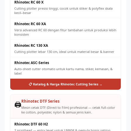
Rhinotec RC 60 X
Cutting plotter presisi tinggi, cocok untuk stiker & polyflex skala
kecil–besar
Rhinotec RC 60 XA
Versi advanced RC 60 dengan fitur tambahan untuk produksi lebih
konsisten
Rhinotec RC 130 XA
Cutting plotter lebar 130 cm, ideal untuk material besar & banner
Rhinotec ASC-Series
Auto-sheet cutter otomatis untuk kartu nama, stiker, kemasan, &
label
📋 Katalog & Harga Rhinotec Cutting Series →
Rhinotec DTF Series
🖨️
Mesin cetak DTF (Direct to Film) profesional — cetak full-color
ke cotton, polyester, nylon & semua jenis kain.
Rhinotec DTF 60 H2
2 printhead — entry level untuk UMKM & pemula bisnis sablon