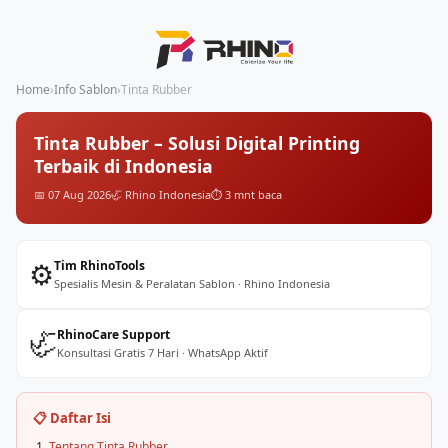
Home
›
Info Sablon
›
Tinta Rubber
Tinta Rubber – Solusi Digital Printing
Terbaik di Indonesia
📅 07 Aug 2026
🦏 Rhino Indonesia
⏱️ 3 mnt baca
⚙️
Tim RhinoTools
Spesialis Mesin & Peralatan Sablon · Rhino Indonesia
🦏
RhinoCare Support
Konsultasi Gratis 7 Hari · WhatsApp Aktif
📋 Daftar Isi
Tentang Tinta Rubber