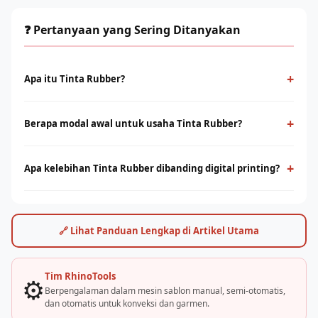
❓ Pertanyaan yang Sering Ditanyakan
+
Apa itu Tinta Rubber?
Tinta Rubber adalah metode cetak konvensional menggunakan
screen dan tinta yang ditekan ke permukaan kain. Cocok untuk
+
Berapa modal awal untuk usaha Tinta Rubber?
produksi massal dengan desain solid dan tahan lama.
Modal bervariasi tergantung skala usaha, mulai dari paket
starter manual hingga mesin otomatis. Konsultasikan dengan
+
Apa kelebihan Tinta Rubber dibanding digital printing?
tim Rhino Indonesia untuk simulasi usaha sesuai budget Anda.
Sablon unggul di produksi massal dengan biaya per unit lebih
rendah. Digital printing (DTF/sublimasi) unggul untuk order
satuan, full-color, dan desain detail. Keduanya bisa saling
🔗 Lihat Panduan Lengkap di Artikel Utama
melengkapi.
Tim RhinoTools
⚙️
Berpengalaman dalam mesin sablon manual, semi-otomatis,
dan otomatis untuk konveksi dan garmen.