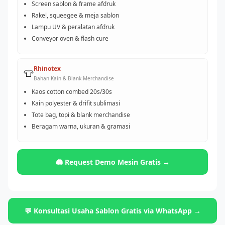
Screen sablon & frame afdruk
Rakel, squeegee & meja sablon
Lampu UV & peralatan afdruk
Conveyor oven & flash cure
Rhinotex
👕
Bahan Kain & Blank Merchandise
Kaos cotton combed 20s/30s
Kain polyester & drifit sublimasi
Tote bag, topi & blank merchandise
Beragam warna, ukuran & gramasi
🖨️ Request Demo Mesin Gratis →
💬 Konsultasi Usaha Sablon Gratis via WhatsApp →