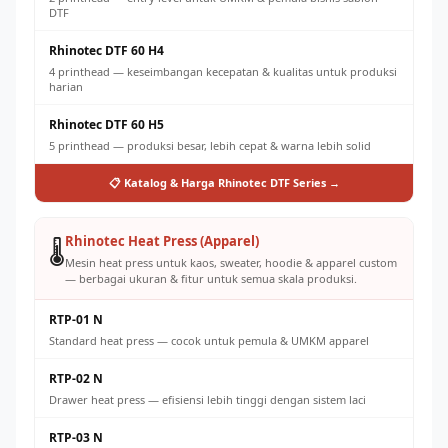
DTF
Rhinotec DTF 60 H4
4 printhead — keseimbangan kecepatan & kualitas untuk produksi
harian
Rhinotec DTF 60 H5
5 printhead — produksi besar, lebih cepat & warna lebih solid
📋 Katalog & Harga Rhinotec DTF Series →
Rhinotec Heat Press (Apparel)
🌡️
Mesin heat press untuk kaos, sweater, hoodie & apparel custom
— berbagai ukuran & fitur untuk semua skala produksi.
RTP-01 N
Standard heat press — cocok untuk pemula & UMKM apparel
RTP-02 N
Drawer heat press — efisiensi lebih tinggi dengan sistem laci
RTP-03 N