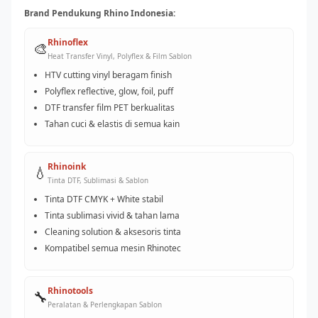
Brand Pendukung Rhino Indonesia:
Rhinoflex
🎨
Heat Transfer Vinyl, Polyflex & Film Sablon
HTV cutting vinyl beragam finish
Polyflex reflective, glow, foil, puff
DTF transfer film PET berkualitas
Tahan cuci & elastis di semua kain
Rhinoink
💧
Tinta DTF, Sublimasi & Sablon
Tinta DTF CMYK + White stabil
Tinta sublimasi vivid & tahan lama
Cleaning solution & aksesoris tinta
Kompatibel semua mesin Rhinotec
Rhinotools
🔧
Peralatan & Perlengkapan Sablon