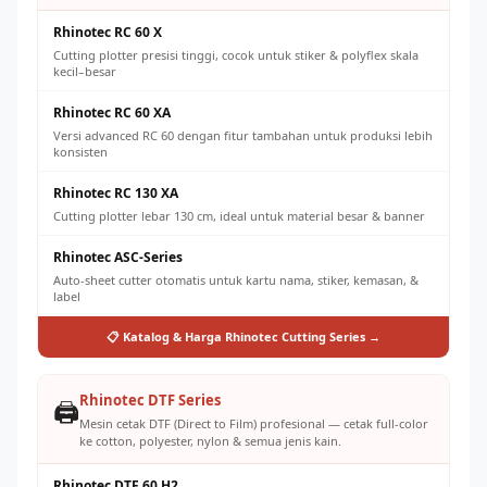
Rhinotec RC 60 X
Cutting plotter presisi tinggi, cocok untuk stiker & polyflex skala
kecil–besar
Rhinotec RC 60 XA
Versi advanced RC 60 dengan fitur tambahan untuk produksi lebih
konsisten
Rhinotec RC 130 XA
Cutting plotter lebar 130 cm, ideal untuk material besar & banner
Rhinotec ASC-Series
Auto-sheet cutter otomatis untuk kartu nama, stiker, kemasan, &
label
📋 Katalog & Harga Rhinotec Cutting Series →
Rhinotec DTF Series
🖨️
Mesin cetak DTF (Direct to Film) profesional — cetak full-color
ke cotton, polyester, nylon & semua jenis kain.
Rhinotec DTF 60 H2