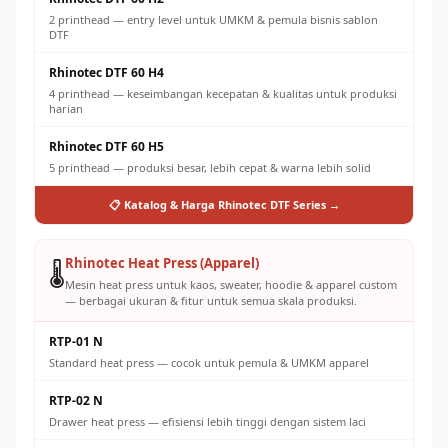
2 printhead — entry level untuk UMKM & pemula bisnis sablon
DTF
Rhinotec DTF 60 H4
4 printhead — keseimbangan kecepatan & kualitas untuk produksi
harian
Rhinotec DTF 60 H5
5 printhead — produksi besar, lebih cepat & warna lebih solid
📋 Katalog & Harga Rhinotec DTF Series →
Rhinotec Heat Press (Apparel)
🌡️
Mesin heat press untuk kaos, sweater, hoodie & apparel custom
— berbagai ukuran & fitur untuk semua skala produksi.
RTP-01 N
Standard heat press — cocok untuk pemula & UMKM apparel
RTP-02 N
Drawer heat press — efisiensi lebih tinggi dengan sistem laci