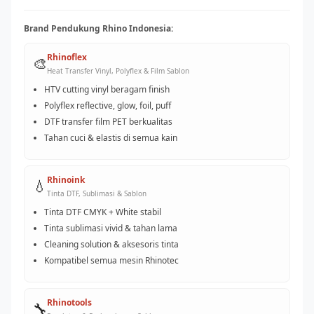
Brand Pendukung Rhino Indonesia:
Rhinoflex
🎨
Heat Transfer Vinyl, Polyflex & Film Sablon
HTV cutting vinyl beragam finish
Polyflex reflective, glow, foil, puff
DTF transfer film PET berkualitas
Tahan cuci & elastis di semua kain
Rhinoink
💧
Tinta DTF, Sublimasi & Sablon
Tinta DTF CMYK + White stabil
Tinta sublimasi vivid & tahan lama
Cleaning solution & aksesoris tinta
Kompatibel semua mesin Rhinotec
Rhinotools
🔧