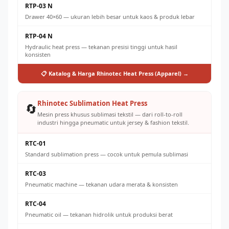
RTP-03 N
Drawer 40×60 — ukuran lebih besar untuk kaos & produk lebar
RTP-04 N
Hydraulic heat press — tekanan presisi tinggi untuk hasil
konsisten
📋 Katalog & Harga Rhinotec Heat Press (Apparel) →
Rhinotec Sublimation Heat Press
🔄
Mesin press khusus sublimasi tekstil — dari roll-to-roll
industri hingga pneumatic untuk jersey & fashion tekstil.
RTC-01
Standard sublimation press — cocok untuk pemula sublimasi
RTC-03
Pneumatic machine — tekanan udara merata & konsisten
RTC-04
Pneumatic oil — tekanan hidrolik untuk produksi berat