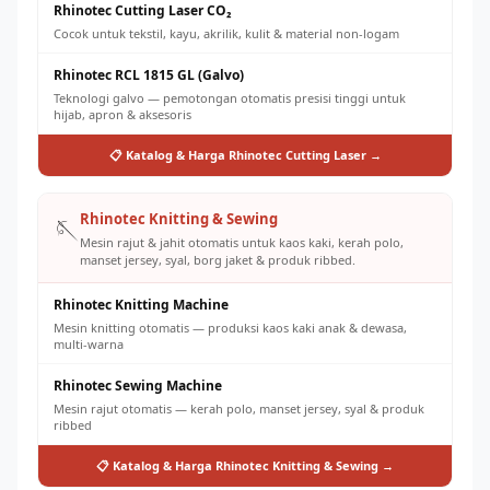
Rhinotec Cutting Laser CO₂
Cocok untuk tekstil, kayu, akrilik, kulit & material non-logam
Rhinotec RCL 1815 GL (Galvo)
Teknologi galvo — pemotongan otomatis presisi tinggi untuk
hijab, apron & aksesoris
📋 Katalog & Harga Rhinotec Cutting Laser →
Rhinotec Knitting & Sewing
🪡
Mesin rajut & jahit otomatis untuk kaos kaki, kerah polo,
manset jersey, syal, borg jaket & produk ribbed.
Rhinotec Knitting Machine
Mesin knitting otomatis — produksi kaos kaki anak & dewasa,
multi-warna
Rhinotec Sewing Machine
Mesin rajut otomatis — kerah polo, manset jersey, syal & produk
ribbed
📋 Katalog & Harga Rhinotec Knitting & Sewing →