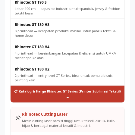
Rhinotec GT 190 S
Lebar 190 cm — kapasitas industri untuk spanduk, jersey & fashion
tekstil besar
Rhinotec GT 180 H8
8 printhead — kecepatan produksi massal untuk pabrik tekstil &
home decor
Rhinotec GT 180 H4
4 printhead — keseimbangan kecepatan & efisiensi untuk UMKM
menengah ke atas
Rhinotec GT 180 H2
2 printhead — entry level GT Series, ideal untuk pemula bisnis
printing kain
📋 Katalog & Harga Rhinotec GT Series (Printer Sublimasi Tekstil)
→
Rhinotec Cutting Laser
🔆
Mesin cutting laser presisi tinggi untuk tekstil, akrilik, kulit,
hijab & berbagai material kreatif & industri.