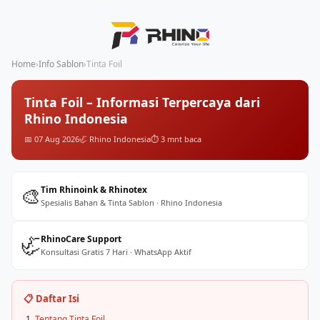
Home
›
Info Sablon
›
Tinta Foil
Tinta Foil – Informasi Terpercaya dari
Rhino Indonesia
📅 07 Aug 2026
🦏 Rhino Indonesia
⏱️ 3 mnt baca
🎨
Tim Rhinoink & Rhinotex
Spesialis Bahan & Tinta Sablon · Rhino Indonesia
🦏
RhinoCare Support
Konsultasi Gratis 7 Hari · WhatsApp Aktif
📋 Daftar Isi
Tentang Tinta Foil