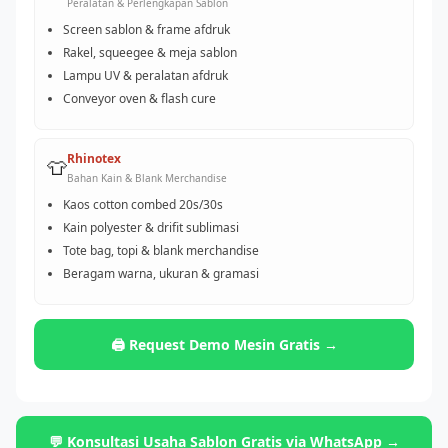
Peralatan & Perlengkapan Sablon
Screen sablon & frame afdruk
Rakel, squeegee & meja sablon
Lampu UV & peralatan afdruk
Conveyor oven & flash cure
Rhinotex
👕
Bahan Kain & Blank Merchandise
Kaos cotton combed 20s/30s
Kain polyester & drifit sublimasi
Tote bag, topi & blank merchandise
Beragam warna, ukuran & gramasi
🖨️ Request Demo Mesin Gratis →
💬 Konsultasi Usaha Sablon Gratis via WhatsApp →