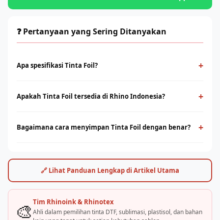
❓ Pertanyaan yang Sering Ditanyakan
+
Apa spesifikasi Tinta Foil?
Tinta Foil tersedia dalam berbagai varian untuk DTF, sublimasi,
dan sablon manual. Pilihan yang tepat memastikan kualitas
+
Apakah Tinta Foil tersedia di Rhino Indonesia?
cetak optimal dan daya tahan hasil sablon lebih lama.
Ya, Rhino Indonesia melalui brand Rhinoink dan Rhinotex
menyediakan tinta dan bahan sablon berkualitas. Hubungi tim
+
Bagaimana cara menyimpan Tinta Foil dengan benar?
RhinoCare untuk katalog dan pricelist terbaru.
Simpan di tempat sejuk, terhindar dari sinar matahari langsung,
dan tutup rapat setelah digunakan. Suhu penyimpanan ideal
15–25°C. Panduan lengkap tersedia dari tim teknisi Rhino.
🔗 Lihat Panduan Lengkap di Artikel Utama
Tim Rhinoink & Rhinotex
🎨
Ahli dalam pemilihan tinta DTF, sublimasi, plastisol, dan bahan