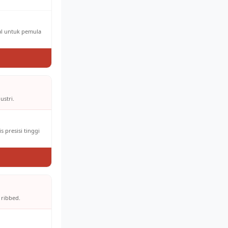
eal untuk pemula
ustri.
 presisi tinggi
 ribbed.