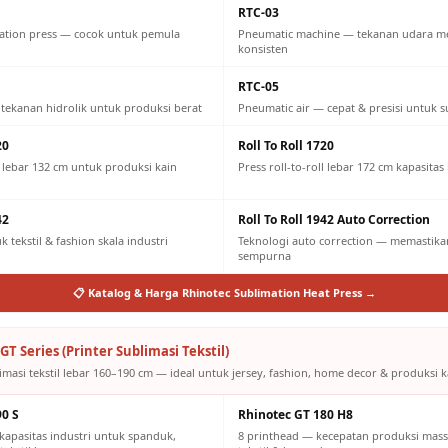
RTC-03
ation press — cocok untuk pemula
Pneumatic machine — tekanan udara m
konsisten
RTC-05
 tekanan hidrolik untuk produksi berat
Pneumatic air — cepat & presisi untuk s
20
Roll To Roll 1720
ll lebar 132 cm untuk produksi kain
Press roll-to-roll lebar 172 cm kapasitas
42
Roll To Roll 1942 Auto Correction
 tekstil & fashion skala industri
Teknologi auto correction — memastikan
sempurna
📋 Katalog & Harga Rhinotec Sublimation Heat Press →
GT Series (Printer Sublimasi Tekstil)
imasi tekstil lebar 160–190 cm — ideal untuk jersey, fashion, home decor & produksi ka
90 S
Rhinotec GT 180 H8
kapasitas industri untuk spanduk,
8 printhead — kecepatan produksi mass