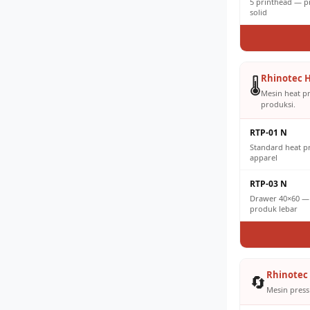
5 printhead — pr
solid
Rhinotec H
🌡️
Mesin heat p
produksi.
RTP-01 N
Standard heat 
apparel
RTP-03 N
Drawer 40×60 — 
produk lebar
Rhinotec 
🔄
Mesin press 