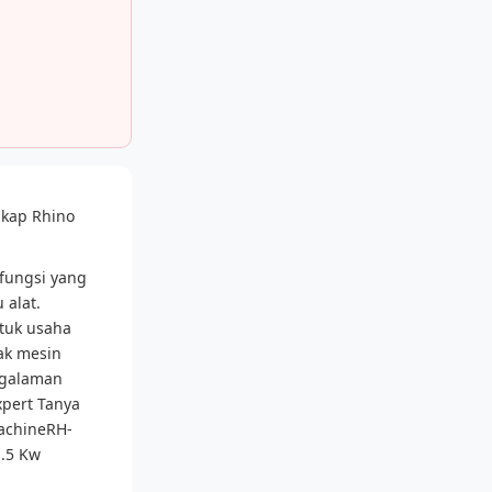
kap Rhino
ifungsi yang
 alat.
ntuk usaha
ak mesin
engalaman
xpert Tanya
MachineRH-
1.5 Kw