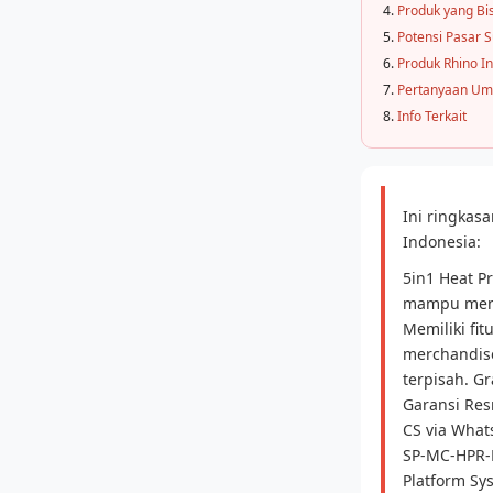
Produk yang Bi
Potensi Pasar S
Produk Rhino I
Pertanyaan U
Info Terkait
Ini ringka
Indonesia:
5in1 Heat P
mampu menge
Memiliki fit
merchandise
terpisah. G
Garansi Res
CS via What
SP-MC-HPR-P
Platform Sy