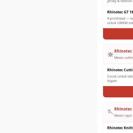
jersey & fashion 
Rhinotec GT 1
4 printhead — k
untuk UMKM men
Rhinotec 
🔆
Mesin cuttin
Rhinotec Cutt
Cocok untuk tekst
logam
Rhinotec 
🪡
Mesin rajut 
Rhinotec Knit