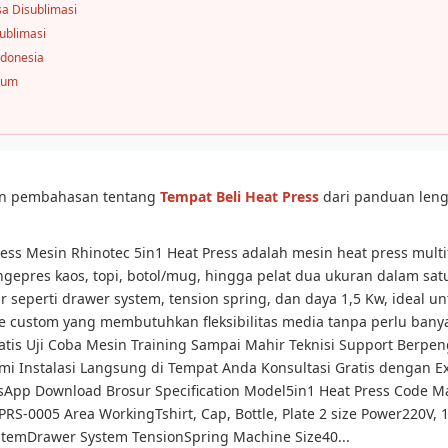
sa Disublimasi
ublimasi
ndonesia
mum
san pembahasan tentang
Tempat Beli Heat Press
dari panduan leng
ress Mesin Rhinotec 5in1 Heat Press adalah mesin heat press mult
pres kaos, topi, botol/mug, hingga pelat dua ukuran dalam satu
ur seperti drawer system, tension spring, dan daya 1,5 Kw, ideal u
 custom yang membutuhkan fleksibilitas media tanpa perlu bany
ratis Uji Coba Mesin Training Sampai Mahir Teknisi Support Berp
mi Instalasi Langsung di Tempat Anda Konsultasi Gratis dengan E
sApp Download Brosur Specification Model5in1 Heat Press Code 
RS-0005 Area WorkingTshirt, Cap, Bottle, Plate 2 size Power220V, 
stemDrawer System TensionSpring Machine Size40...