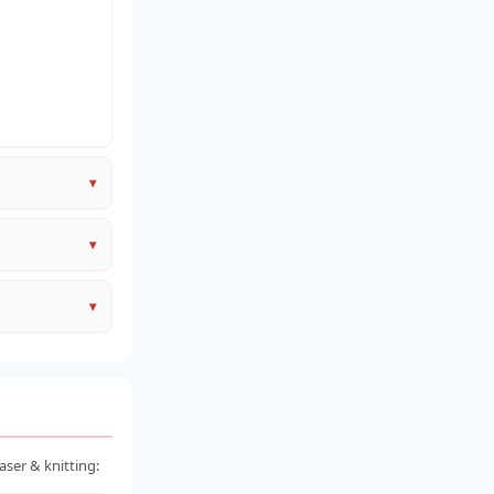
▾
▾
▾
omunitas (kaos
if rendah
ser & knitting: