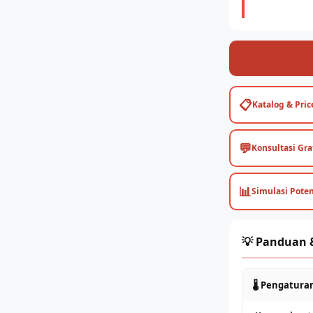
📋
Katalog & Price
💬
Konsultasi Gra
📊
Simulasi Pote
💡 Panduan &
🌡️ Pengatur