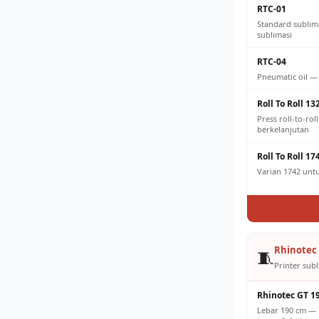
RTC-01
Standard sublim
sublimasi
RTC-04
Pneumatic oil —
Roll To Roll 13
Press roll-to-ro
berkelanjutan
Roll To Roll 17
Varian 1742 untuk
Rhinotec 
🧵
Printer subl
Rhinotec GT 1
Lebar 190 cm — 