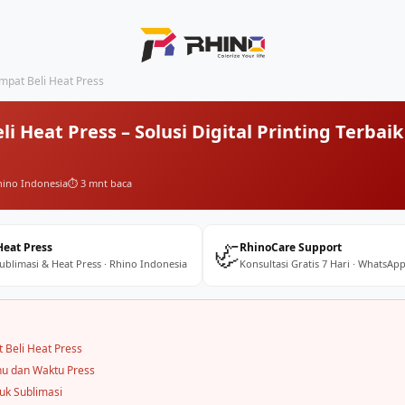
mpat Beli Heat Press
i Heat Press – Solusi Digital Printing Terbaik
hino Indonesia
⏱️ 3 mnt baca
🦏
Heat Press
RhinoCare Support
Sublimasi & Heat Press · Rhino Indonesia
Konsultasi Gratis 7 Hari · WhatsApp
 Beli Heat Press
u dan Waktu Press
uk Sublimasi