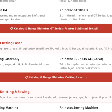
tekstil besar
tekstil & home decor
80 H4
Rhinotec GT 180 H2
eseimbangan kecepatan & efisiensi
2 printhead — entry level GT Series, id
engah ke atas
bisnis printing kain
📋 Katalog & Harga Rhinotec GT Series (Printer Sublimasi Tekstil) →
Cutting Laser
g laser presisi tinggi untuk tekstil, akrilik, kulit, hijab & berbagai material kreatif & ind
ing Laser CO₂
Rhinotec RCL 1815 GL (Galvo)
il, kayu, akrilik, kulit & material non-
Teknologi galvo — pemotongan otomatis
untuk hijab, apron & aksesoris
📋 Katalog & Harga Rhinotec Cutting Laser →
Knitting & Sewing
& jahit otomatis untuk kaos kaki, kerah polo, manset jersey, syal, borg jaket & produk
ting Machine
Rhinotec Sewing Machine