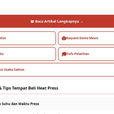
📖 Baca Artikel Lengkapnya →
🖨️
list
Request Demo Mesin
🎓
tis
Info Pelatihan
nsi Usaha Sablon
 Tips Tempat Beli Heat Press
an Suhu dan Waktu Press