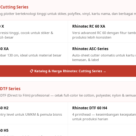
Cutting Series
g plotter berteknologi tinggi untuk stiker, polyflex, vinyl, kartu nama, dan berbagai m
0 X
Rhinotec RC 60 XA
resisi tinggi, cocok untuk stiker &
Versi advanced RC 60 dengan fitur tam
cil–besar
produksi lebih konsisten
30 XA
Rhinotec ASC-Series
lebar 130 cm, ideal untuk material besar
Auto-sheet cutter otomatis untuk kartu n
kemasan, & label
📋 Katalog & Harga Rhinotec Cutting Series →
DTF Series
DTF (Direct to Film) profesional — cetak full-color ke cotton, polyester, nylon & semua 
60 H2
Rhinotec DTF 60 H4
ntry level untuk UMKM & pemula bisnis
4 printhead — keseimbangan kecepatan 
untuk produksi harian
60 H5