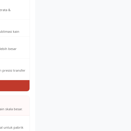
erata &
ublimasi kain
 lebih besar
 presisi transfer
in skala besar.
al untuk pabrik