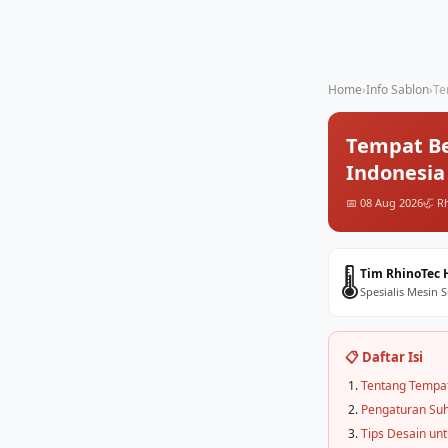
Home
›
Info Sablon
›
Te
Tempat Bel
Indonesia
📅 08 Aug 2026
🦏 R
🌡️
Tim RhinoTec 
Spesialis Mesin 
📋 Daftar Isi
Tentang Tempat
Pengaturan Suh
Tips Desain unt