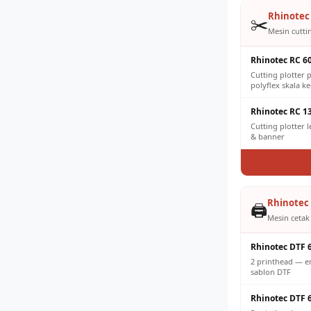
Rhinotec 
✂️
Mesin cuttin
Rhinotec RC 6
Cutting plotter p
polyflex skala ke
Rhinotec RC 1
Cutting plotter 
& banner
Rhinotec 
🖨️
Mesin cetak 
Rhinotec DTF 
2 printhead — e
sablon DTF
Rhinotec DTF 