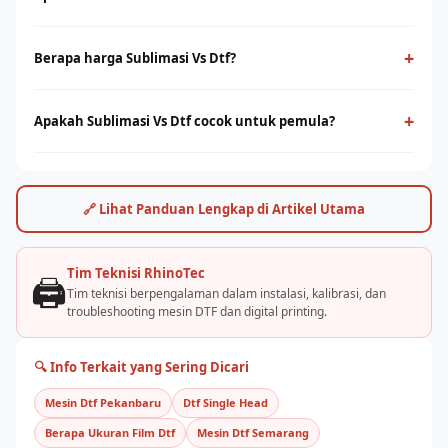
Sublimasi Vs Dtf adalah teknologi cetak digital yang
menggunakan film PET sebagai media transfer ke berbagai
+
Berapa harga Sublimasi Vs Dtf?
jenis kain, termasuk cotton. Cocok untuk cetak full-color
Harga sublimasi vs dtf bervariasi tergantung ukuran print head
dengan detail tinggi tanpa minimum order.
dan kapasitas produksi. Hubungi tim RhinoCare untuk
+
Apakah Sublimasi Vs Dtf cocok untuk pemula?
mendapatkan penawaran terbaik dan simulasi ROI sesuai
Ya, sublimasi vs dtf cukup mudah dioperasikan dengan
kebutuhan usaha Anda.
pelatihan yang tepat. Rhino Indonesia menyediakan training
dan pendampingan after-sales agar bisnis sablon Anda cepat
🔗 Lihat Panduan Lengkap di Artikel Utama
berjalan.
Tim Teknisi RhinoTec
🖨️
Tim teknisi berpengalaman dalam instalasi, kalibrasi, dan
troubleshooting mesin DTF dan digital printing.
🔍 Info Terkait yang Sering Dicari
Mesin Dtf Pekanbaru
Dtf Single Head
Berapa Ukuran Film Dtf
Mesin Dtf Semarang