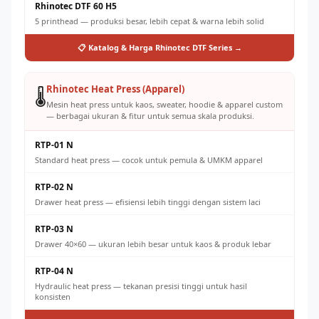
Rhinotec DTF 60 H5
5 printhead — produksi besar, lebih cepat & warna lebih solid
📋 Katalog & Harga Rhinotec DTF Series →
Rhinotec Heat Press (Apparel)
🌡️
Mesin heat press untuk kaos, sweater, hoodie & apparel custom
— berbagai ukuran & fitur untuk semua skala produksi.
RTP-01 N
Standard heat press — cocok untuk pemula & UMKM apparel
RTP-02 N
Drawer heat press — efisiensi lebih tinggi dengan sistem laci
RTP-03 N
Drawer 40×60 — ukuran lebih besar untuk kaos & produk lebar
RTP-04 N
Hydraulic heat press — tekanan presisi tinggi untuk hasil
konsisten