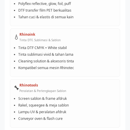
Polyflex reflective, glow, foil, puff
DTF transfer film PET berkualitas
Tahan cuci & elastis di semua kain
Rhinoink
💧
Tinta DTF, Sublimasi & Sablon
Tinta DTF CMYK + White stabil
Tinta sublimasi vivid & tahan lama
Cleaning solution & aksesoris tinta
Kompatibel semua mesin Rhinotec
Rhinotools
🔧
Peralatan & Perlengkapan Sablon
Screen sablon & frame afdruk
Rakel, squeegee & meja sablon
Lampu UV & peralatan afdruk
Conveyor oven & flash cure