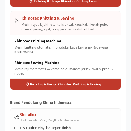
📋 Katalog & Harga Rhinotec Cutting Laser →
Rhinotec Knitting & Sewing
🪡
Mesin rajut & jahit otomatis untuk kaos kaki, kerah polo,
manset jersey, syal, borg jaket & produk ribbed.
Rhinotec Knitting Machine
Mesin knitting otomatis — produksi kaos kaki anak & dewasa,
multi-warna
Rhinotec Sewing Machine
Mesin rajut otomatis — kerah polo, manset jersey, syal & produk
ribbed
📋 Katalog & Harga Rhinotec Knitting & Sewing →
Brand Pendukung Rhino Indonesia:
Rhinoflex
🎨
Heat Transfer Vinyl, Polyflex & Film Sablon
HTV cutting vinyl beragam finish