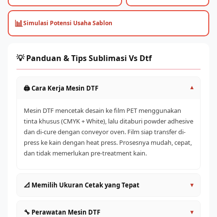
📊
Simulasi Potensi Usaha Sablon
💡 Panduan & Tips Sublimasi Vs Dtf
🖨️ Cara Kerja Mesin DTF
▾
Mesin DTF mencetak desain ke film PET menggunakan
tinta khusus (CMYK + White), lalu ditaburi powder adhesive
dan di-cure dengan conveyor oven. Film siap transfer di-
press ke kain dengan heat press. Prosesnya mudah, cepat,
dan tidak memerlukan pre-treatment kain.
📐 Memilih Ukuran Cetak yang Tepat
▾
A4/A3 (30cm)
: Entry level, cocok untuk pemula dan
🔧 Perawatan Mesin DTF
▾