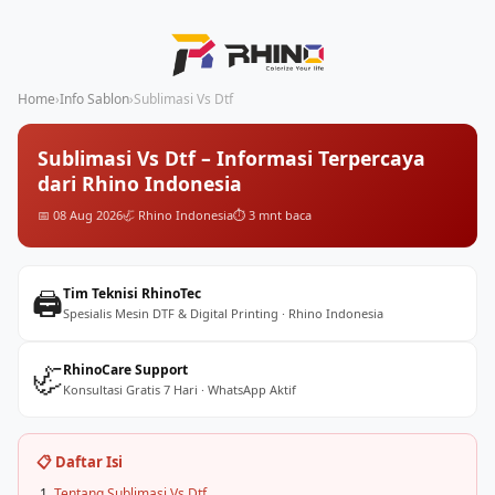
Home
›
Info Sablon
›
Sublimasi Vs Dtf
Sublimasi Vs Dtf – Informasi Terpercaya
dari Rhino Indonesia
📅 08 Aug 2026
🦏 Rhino Indonesia
⏱️ 3 mnt baca
🖨️
Tim Teknisi RhinoTec
Spesialis Mesin DTF & Digital Printing · Rhino Indonesia
🦏
RhinoCare Support
Konsultasi Gratis 7 Hari · WhatsApp Aktif
📋 Daftar Isi
Tentang Sublimasi Vs Dtf