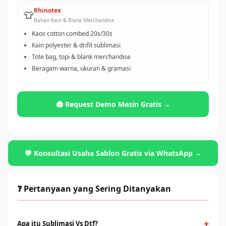
Rhinotex
👕
Bahan Kain & Blank Merchandise
Kaos cotton combed 20s/30s
Kain polyester & drifit sublimasi
Tote bag, topi & blank merchandise
Beragam warna, ukuran & gramasi
🖨️ Request Demo Mesin Gratis →
💬 Konsultasi Usaha Sablon Gratis via WhatsApp →
❓ Pertanyaan yang Sering Ditanyakan
+
Apa itu Sublimasi Vs Dtf?