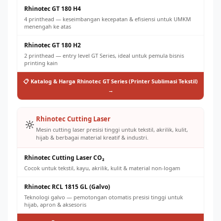
Rhinotec GT 180 H4
4 printhead — keseimbangan kecepatan & efisiensi untuk UMKM
menengah ke atas
Rhinotec GT 180 H2
2 printhead — entry level GT Series, ideal untuk pemula bisnis
printing kain
📋 Katalog & Harga Rhinotec GT Series (Printer Sublimasi Tekstil)
→
Rhinotec Cutting Laser
🔆
Mesin cutting laser presisi tinggi untuk tekstil, akrilik, kulit,
hijab & berbagai material kreatif & industri.
Rhinotec Cutting Laser CO₂
Cocok untuk tekstil, kayu, akrilik, kulit & material non-logam
Rhinotec RCL 1815 GL (Galvo)
Teknologi galvo — pemotongan otomatis presisi tinggi untuk
hijab, apron & aksesoris