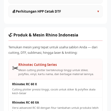
satuan
60cm
: Produktivitas lebih tinggi, ideal untuk UMKM aktif
Lakukan head cleaning rutin setiap hari sebelum dan
💰 Perhitungan HPP Cetak DTF
▾
Roll to Roll (>60cm)
: Kapasitas industri, untuk produksi
sesudah operasional
massal
Gunakan tinta original atau yang direkomendasikan
HPP per transfer DTF terdiri dari: tinta (~Rp 500–
Pilih sesuai volume order harian yang ditargetkan
supplier untuk mencegah clogging
1.500/lembar A4), powder adhesive (~Rp 200–500), listrik,
Jaga suhu ruangan 20–28°C dan kelembaban 40–60% RH
dan penyusutan mesin. Total biaya produksi umumnya Rp
🦏 Produk & Mesin Rhino Indonesia
Ganti powder adhesive secara teratur dan simpan dengan
2.000–5.000 per transfer A4, dengan harga jual pasar Rp
benar
8.000–25.000 tergantung ukuran dan desain.
Temukan mesin yang tepat untuk usaha sablon Anda — dari
Kalibrasi konveyor oven secara berkala untuk suhu cure
cutting, DTF, sublimasi, hingga laser & knitting:
yang konsisten
Rhinotec Cutting Series
✂️
Mesin cutting plotter berteknologi tinggi untuk stiker,
polyflex, vinyl, kartu nama, dan berbagai material lainnya.
Rhinotec RC 60 X
Cutting plotter presisi tinggi, cocok untuk stiker & polyflex skala
kecil–besar
Rhinotec RC 60 XA
Versi advanced RC 60 dengan fitur tambahan untuk produksi lebih