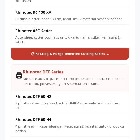
konsisten
Rhinotec RC 130 XA
Cutting plotter lebar 130 cm, ideal untuk material besar & banner
Rhinotec ASC-Series
Auto-sheet cutter otomatis untuk kartu nama, stiker, kemasan, &
label
📋 Katalog & Harga Rhinotec Cutting Series →
Rhinotec DTF Series
🖨️
Mesin cetak DTF (Direct to Film) profesional — cetak full-color
ke cotton, polyester, nylon & semua jenis kain.
Rhinotec DTF 60 H2
2 printhead — entry level untuk UMKM & pemula bisnis sablon
DTF
Rhinotec DTF 60 H4
4 printhead — keseimbangan kecepatan & kualitas untuk produksi
harian