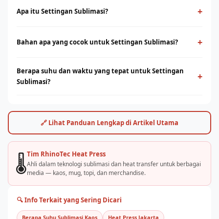
+
Apa itu Settingan Sublimasi?
Settingan Sublimasi adalah proses cetak menggunakan panas
dan tekanan untuk mentransfer tinta ke media berbahan
+
Bahan apa yang cocok untuk Settingan Sublimasi?
polyester. Menghasilkan warna tajam, tahan lama, dan tidak
Sublimasi bekerja optimal pada bahan polyester 100% atau
terasa di permukaan.
Berapa suhu dan waktu yang tepat untuk Settingan
campuran poly tinggi. Untuk kaos cotton, teknologi DTF dari
+
Sublimasi?
Rhino Indonesia bisa menjadi alternatif terbaik.
Umumnya suhu 180–200°C selama 30–60 detik, tergantung
jenis bahan dan mesin. Rhino Indonesia menyediakan panduan
settingan optimal dan pelatihan langsung.
🔗 Lihat Panduan Lengkap di Artikel Utama
Tim RhinoTec Heat Press
🌡️
Ahli dalam teknologi sublimasi dan heat transfer untuk berbagai
media — kaos, mug, topi, dan merchandise.
🔍 Info Terkait yang Sering Dicari
Berapa Suhu Sublimasi Kaos
Heat Press Jakarta