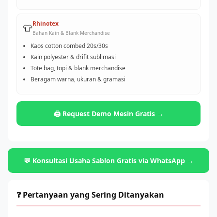
Rhinotex
👕
Bahan Kain & Blank Merchandise
Kaos cotton combed 20s/30s
Kain polyester & drifit sublimasi
Tote bag, topi & blank merchandise
Beragam warna, ukuran & gramasi
🖨️ Request Demo Mesin Gratis →
💬 Konsultasi Usaha Sablon Gratis via WhatsApp →
❓ Pertanyaan yang Sering Ditanyakan