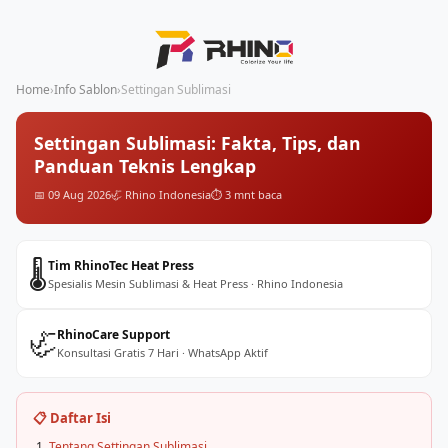
Home
›
Info Sablon
›
Settingan Sublimasi
Settingan Sublimasi: Fakta, Tips, dan
Panduan Teknis Lengkap
📅 09 Aug 2026
🦏 Rhino Indonesia
⏱️ 3 mnt baca
🌡️
Tim RhinoTec Heat Press
Spesialis Mesin Sublimasi & Heat Press · Rhino Indonesia
🦏
RhinoCare Support
Konsultasi Gratis 7 Hari · WhatsApp Aktif
📋 Daftar Isi
Tentang Settingan Sublimasi