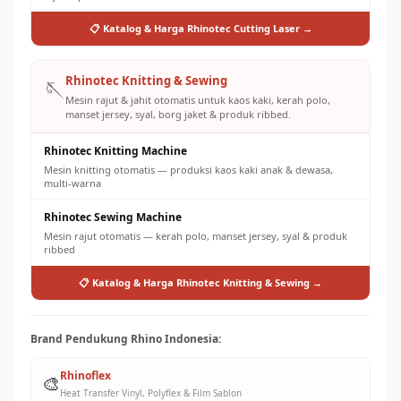
📋 Katalog & Harga Rhinotec Cutting Laser →
Rhinotec Knitting & Sewing
🪡
Mesin rajut & jahit otomatis untuk kaos kaki, kerah polo,
manset jersey, syal, borg jaket & produk ribbed.
Rhinotec Knitting Machine
Mesin knitting otomatis — produksi kaos kaki anak & dewasa,
multi-warna
Rhinotec Sewing Machine
Mesin rajut otomatis — kerah polo, manset jersey, syal & produk
ribbed
📋 Katalog & Harga Rhinotec Knitting & Sewing →
Brand Pendukung Rhino Indonesia:
Rhinoflex
🎨
Heat Transfer Vinyl, Polyflex & Film Sablon