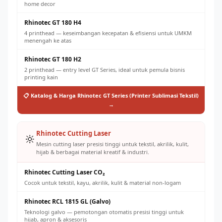
home decor
Rhinotec GT 180 H4
4 printhead — keseimbangan kecepatan & efisiensi untuk UMKM
menengah ke atas
Rhinotec GT 180 H2
2 printhead — entry level GT Series, ideal untuk pemula bisnis
printing kain
📋 Katalog & Harga Rhinotec GT Series (Printer Sublimasi Tekstil)
→
Rhinotec Cutting Laser
🔆
Mesin cutting laser presisi tinggi untuk tekstil, akrilik, kulit,
hijab & berbagai material kreatif & industri.
Rhinotec Cutting Laser CO₂
Cocok untuk tekstil, kayu, akrilik, kulit & material non-logam
Rhinotec RCL 1815 GL (Galvo)
Teknologi galvo — pemotongan otomatis presisi tinggi untuk
hijab, apron & aksesoris