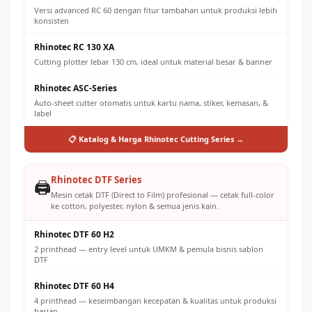
Versi advanced RC 60 dengan fitur tambahan untuk produksi lebih
konsisten
Rhinotec RC 130 XA
Cutting plotter lebar 130 cm, ideal untuk material besar & banner
Rhinotec ASC-Series
Auto-sheet cutter otomatis untuk kartu nama, stiker, kemasan, &
label
📋 Katalog & Harga Rhinotec Cutting Series →
Rhinotec DTF Series
🖨️
Mesin cetak DTF (Direct to Film) profesional — cetak full-color
ke cotton, polyester, nylon & semua jenis kain.
Rhinotec DTF 60 H2
2 printhead — entry level untuk UMKM & pemula bisnis sablon
DTF
Rhinotec DTF 60 H4
4 printhead — keseimbangan kecepatan & kualitas untuk produksi
harian