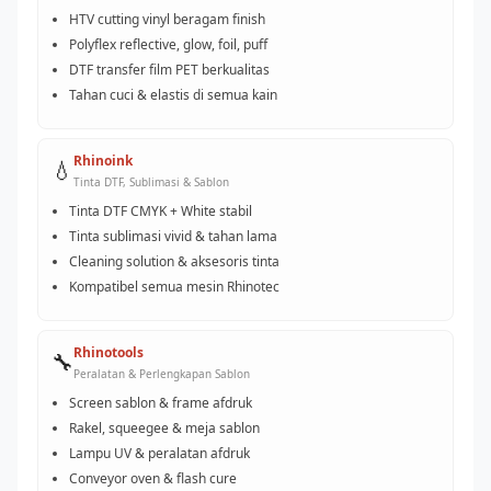
HTV cutting vinyl beragam finish
Polyflex reflective, glow, foil, puff
DTF transfer film PET berkualitas
Tahan cuci & elastis di semua kain
Rhinoink
💧
Tinta DTF, Sublimasi & Sablon
Tinta DTF CMYK + White stabil
Tinta sublimasi vivid & tahan lama
Cleaning solution & aksesoris tinta
Kompatibel semua mesin Rhinotec
Rhinotools
🔧
Peralatan & Perlengkapan Sablon
Screen sablon & frame afdruk
Rakel, squeegee & meja sablon
Lampu UV & peralatan afdruk
Conveyor oven & flash cure