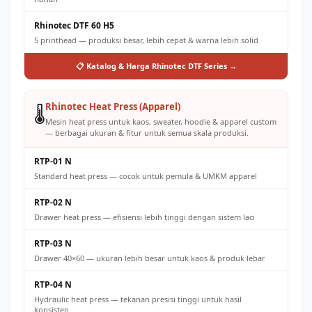
Rhinotec DTF 60 H5
5 printhead — produksi besar, lebih cepat & warna lebih solid
📋 Katalog & Harga Rhinotec DTF Series →
Rhinotec Heat Press (Apparel)
🌡️
Mesin heat press untuk kaos, sweater, hoodie & apparel custom
— berbagai ukuran & fitur untuk semua skala produksi.
RTP-01 N
Standard heat press — cocok untuk pemula & UMKM apparel
RTP-02 N
Drawer heat press — efisiensi lebih tinggi dengan sistem laci
RTP-03 N
Drawer 40×60 — ukuran lebih besar untuk kaos & produk lebar
RTP-04 N
Hydraulic heat press — tekanan presisi tinggi untuk hasil
konsisten