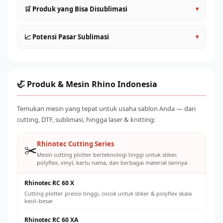
Desain dalam mode warna CMYK untuk prediksi warna
🛒 Produk yang Bisa Disublimasi
▾
yang lebih akurat
Tambahkan 3–5mm bleed di semua sisi untuk
Kaos dan pakaian polyester (jersey, baju olahraga, kostum
📈 Potensi Pasar Sublimasi
▾
menghindari pinggiran putih
tim)
Warna akan terlihat lebih gelap di layar — kalibrasi
Mug, gelas, tumbler (dengan coating sublimasi)
Permintaan merchandise sublimasi terus meningkat dari
monitor dengan hasil print nyata
Topi, cap baseball, bucket hat polyester
segmen: olahraga (jersey tim), komunitas (kaos
Resolusi minimal 150–200 DPI pada ukuran sebenarnya
Tote bag, case HP, bantal, selimut fleece
gathering), korporat (merchandise promosi), dan personal
🦏 Produk & Mesin Rhino Indonesia
Simpan dalam format TIFF atau PDF untuk kualitas cetak
(custom gifts). Modal awal relatif rendah dengan potensi
Produk korporat: ID card holder, lanyard, merchandise
terbaik
margin 60–150% per produk jadi.
kantor
Temukan mesin yang tepat untuk usaha sablon Anda — dari
cutting, DTF, sublimasi, hingga laser & knitting:
Rhinotec Cutting Series
✂️
Mesin cutting plotter berteknologi tinggi untuk stiker,
polyflex, vinyl, kartu nama, dan berbagai material lainnya.
Rhinotec RC 60 X
Cutting plotter presisi tinggi, cocok untuk stiker & polyflex skala
kecil–besar
Rhinotec RC 60 XA