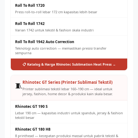
Roll To Roll 1720
Press roll-to-roll lebar 172 cm kapasitas lebih besar
Roll To Roll 1742
Varian 1742 untuk tekstil & fashion skala industri
Roll To Roll 1942 Auto Correction
Teknologi auto correction — memastikan presisi transfer
sempurna
📋 Katalog & Harga Rhinotec Sublimation Heat Press →
Rhinotec GT Series (Printer Sublimasi Tekstil)
🧵
Printer sublimasi tekstil lebar 160–190 cm — ideal untuk
jersey, fashion, home decor & produksi kain skala besar.
Rhinotec GT 190 S
Lebar 190 cm — kapasitas industri untuk spanduk, jersey & fashion
tekstil besar
Rhinotec GT 180 H8
8 printhead — kecepatan produksi massal untuk pabrik tekstil &