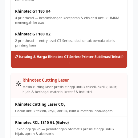
Rhinotec GT 180 H4
4 printhead — keseimbangan kecepatan & efisiensi untuk UMKM
menengah ke atas
Rhinotec GT 180 H2
2 printhead — entry level GT Series, ideal untuk pemula bisnis
printing kain
📋 Katalog & Harga Rhinotec GT Series (Printer Sublimasi Tekstil)
→
Rhinotec Cutting Laser
🔆
Mesin cutting laser presisi tinggi untuk tekstil, akrilik, kulit,
hijab & berbagai material kreatif & industri.
Rhinotec Cutting Laser CO₂
Cocok untuk tekstil, kayu, akrilik, kulit & material non-logam
Rhinotec RCL 1815 GL (Galvo)
Teknologi galvo — pemotongan otomatis presisi tinggi untuk
hijab, apron & aksesoris