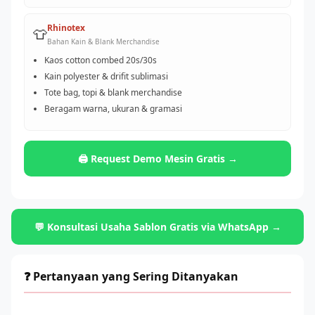
Rhinotex
👕
Bahan Kain & Blank Merchandise
Kaos cotton combed 20s/30s
Kain polyester & drifit sublimasi
Tote bag, topi & blank merchandise
Beragam warna, ukuran & gramasi
🖨️ Request Demo Mesin Gratis →
💬 Konsultasi Usaha Sablon Gratis via WhatsApp →
❓ Pertanyaan yang Sering Ditanyakan