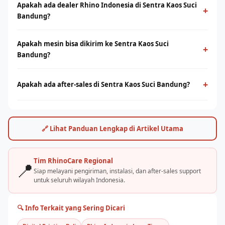
Apakah ada dealer Rhino Indonesia di Sentra Kaos Suci
+
Bandung?
Rhino Indonesia melayani seluruh Indonesia. Hubungi tim
Apakah mesin bisa dikirim ke Sentra Kaos Suci
RhinoCare melalui WhatsApp untuk informasi mitra resmi,
+
Bandung?
jadwal demo mesin, dan pengiriman ke wilayah sentra kaos suci
bandung.
Ya, Rhino Indonesia melayani pengiriman ke seluruh pelosok
Indonesia termasuk sentra kaos suci bandung. Tersedia pilihan
+
Apakah ada after-sales di Sentra Kaos Suci Bandung?
ekspedisi terpercaya dengan penanganan khusus untuk mesin
Rhino Indonesia menyediakan layanan purna jual melalui tim
besar.
teknisi dan jaringan mitra. Konsultasi teknis juga tersedia online
melalui WhatsApp RhinoCare kapan saja.
🔗 Lihat Panduan Lengkap di Artikel Utama
Tim RhinoCare Regional
📍
Siap melayani pengiriman, instalasi, dan after-sales support
untuk seluruh wilayah Indonesia.
🔍 Info Terkait yang Sering Dicari