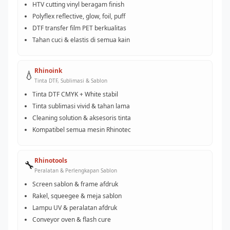
HTV cutting vinyl beragam finish
Polyflex reflective, glow, foil, puff
DTF transfer film PET berkualitas
Tahan cuci & elastis di semua kain
Rhinoink
💧
Tinta DTF, Sublimasi & Sablon
Tinta DTF CMYK + White stabil
Tinta sublimasi vivid & tahan lama
Cleaning solution & aksesoris tinta
Kompatibel semua mesin Rhinotec
Rhinotools
🔧
Peralatan & Perlengkapan Sablon
Screen sablon & frame afdruk
Rakel, squeegee & meja sablon
Lampu UV & peralatan afdruk
Conveyor oven & flash cure