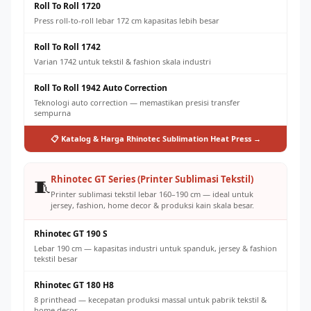
Roll To Roll 1720
Press roll-to-roll lebar 172 cm kapasitas lebih besar
Roll To Roll 1742
Varian 1742 untuk tekstil & fashion skala industri
Roll To Roll 1942 Auto Correction
Teknologi auto correction — memastikan presisi transfer
sempurna
📋 Katalog & Harga Rhinotec Sublimation Heat Press →
Rhinotec GT Series (Printer Sublimasi Tekstil)
🧵
Printer sublimasi tekstil lebar 160–190 cm — ideal untuk
jersey, fashion, home decor & produksi kain skala besar.
Rhinotec GT 190 S
Lebar 190 cm — kapasitas industri untuk spanduk, jersey & fashion
tekstil besar
Rhinotec GT 180 H8
8 printhead — kecepatan produksi massal untuk pabrik tekstil &
home decor