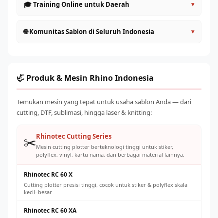
🎓 Training Online untuk Daerah
▾
untuk proteksi maksimal
Tersedia pilihan ekspedisi: JNE Trucking, Lion Parcel,
Rhino Indonesia menyediakan training teknis via
🌐 Komunitas Sablon di Seluruh Indonesia
▾
Anteraja, dan jalur khusus
Zoom/WhatsApp Video untuk pelanggan di seluruh
Asuransi pengiriman tersedia untuk ketenangan pikiran
Indonesia
Bergabunglah dengan ribuan pengguna Rhino Indonesia
Anda
Materi training: setup awal mesin, kalibrasi, operasional
dari seluruh penjuru negeri. Sharing tips, pengalaman, dan
Tim teknisi siap assist proses unboxing dan instalasi awal
harian, troubleshooting dasar
peluang order bisa membantu usaha sablon Anda
🦏 Produk & Mesin Rhino Indonesia
via video call
Akses ke grup WhatsApp komunitas pengguna Rhino
berkembang lebih cepat. Hubungi RhinoCare untuk
Pengiriman ke pulau dengan akses terbatas tetap bisa
untuk sharing pengalaman
informasi cara bergabung dengan komunitas resmi Rhino
Temukan mesin yang tepat untuk usaha sablon Anda — dari
diatur — konsultasikan dengan tim
Video tutorial tersedia di channel YouTube resmi Rhino
Indonesia.
cutting, DTF, sublimasi, hingga laser & knitting:
Indonesia
Kunjungan teknisi on-site dapat dijadwalkan untuk
Rhinotec Cutting Series
✂️
wilayah Jawa dan sekitarnya
Mesin cutting plotter berteknologi tinggi untuk stiker,
polyflex, vinyl, kartu nama, dan berbagai material lainnya.
Rhinotec RC 60 X
Cutting plotter presisi tinggi, cocok untuk stiker & polyflex skala
kecil–besar
Rhinotec RC 60 XA