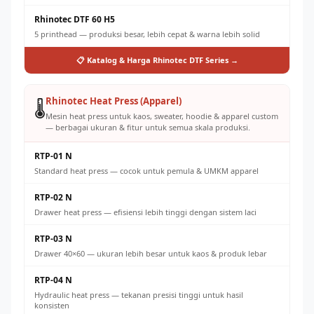
Rhinotec DTF 60 H5
5 printhead — produksi besar, lebih cepat & warna lebih solid
📋 Katalog & Harga Rhinotec DTF Series →
Rhinotec Heat Press (Apparel)
🌡️
Mesin heat press untuk kaos, sweater, hoodie & apparel custom
— berbagai ukuran & fitur untuk semua skala produksi.
RTP-01 N
Standard heat press — cocok untuk pemula & UMKM apparel
RTP-02 N
Drawer heat press — efisiensi lebih tinggi dengan sistem laci
RTP-03 N
Drawer 40×60 — ukuran lebih besar untuk kaos & produk lebar
RTP-04 N
Hydraulic heat press — tekanan presisi tinggi untuk hasil
konsisten