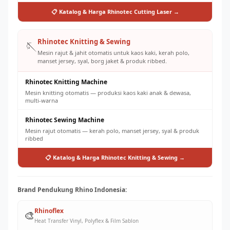
📋 Katalog & Harga Rhinotec Cutting Laser →
Rhinotec Knitting & Sewing
🪡
Mesin rajut & jahit otomatis untuk kaos kaki, kerah polo,
manset jersey, syal, borg jaket & produk ribbed.
Rhinotec Knitting Machine
Mesin knitting otomatis — produksi kaos kaki anak & dewasa,
multi-warna
Rhinotec Sewing Machine
Mesin rajut otomatis — kerah polo, manset jersey, syal & produk
ribbed
📋 Katalog & Harga Rhinotec Knitting & Sewing →
Brand Pendukung Rhino Indonesia:
Rhinoflex
🎨
Heat Transfer Vinyl, Polyflex & Film Sablon