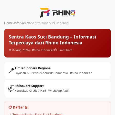
Home
›
Info Sablon
›
Sentra Kaos Suci Bandung
Sentra Kaos Suci Bandung – Informasi
Terpercaya dari Rhino Indonesia
📅 07 Aug 2026
🦏 Rhino Indonesia
⏱️ 3 mnt baca
📍
Tim RhinoCare Regional
Layanan & Distribusi Seluruh Indonesia · Rhino Indonesia
🦏
RhinoCare Support
Konsultasi Gratis 7 Hari · WhatsApp Aktif
📋 Daftar Isi
Tentang Sentra Kaos Suci Bandung