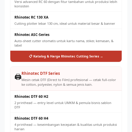
Versi advanced RC 60 dengan fitur tambahan untuk produksi lebih
konsisten
Rhinotec RC 130 XA
Cutting plotter lebar 130 cm, ideal untuk material besar & banner
Rhinotec ASC-Series
Auto-sheet cutter otomatis untuk kartu nama, stiker, kemasan, &
label
📋 Katalog & Harga Rhinotec Cutting Series →
Rhinotec DTF Series
🖨️
Mesin cetak DTF (Direct to Film) profesional — cetak full-color
ke cotton, polyester, nylon & semua jenis kain.
Rhinotec DTF 60 H2
2 printhead — entry level untuk UMKM & pemula bisnis sablon
DTF
Rhinotec DTF 60 H4
4 printhead — keseimbangan kecepatan & kualitas untuk produksi
harian