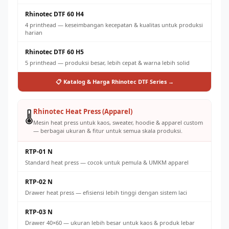
Rhinotec DTF 60 H4
4 printhead — keseimbangan kecepatan & kualitas untuk produksi
harian
Rhinotec DTF 60 H5
5 printhead — produksi besar, lebih cepat & warna lebih solid
📋 Katalog & Harga Rhinotec DTF Series →
Rhinotec Heat Press (Apparel)
🌡️
Mesin heat press untuk kaos, sweater, hoodie & apparel custom
— berbagai ukuran & fitur untuk semua skala produksi.
RTP-01 N
Standard heat press — cocok untuk pemula & UMKM apparel
RTP-02 N
Drawer heat press — efisiensi lebih tinggi dengan sistem laci
RTP-03 N
Drawer 40×60 — ukuran lebih besar untuk kaos & produk lebar