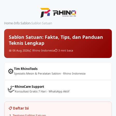
Home
›
Info Sablon
›
Sablon Satuan
Sablon Satuan: Fakta, Tips, dan Panduan
Teknis Lengkap
📅 06 Aug 2026
🦏 Rhino Indonesia
⏱️ 3 mnt baca
⚙️
Tim RhinoTools
Spesialis Mesin & Peralatan Sablon · Rhino Indonesia
🦏
RhinoCare Support
Konsultasi Gratis 7 Hari · WhatsApp Aktif
📋 Daftar Isi
Tentang Sablon Satuan