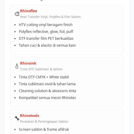
Rhinoflex
🎨
Heat Transfer Vinyl, Polyflex & Film Sablon
HTV cutting vinyl beragam finish
Polyflex reflective, glow, foil, puff
DTF transfer film PET berkualitas
Tahan cuci & elastis di semua kain
Rhinoink
💧
Tinta DTF, Sublimasi & Sablon
Tinta DTF CMYK + White stabil
Tinta sublimasi vivid & tahan lama
Cleaning solution & aksesoris tinta
Kompatibel semua mesin Rhinotec
Rhinotools
🔧
Peralatan & Perlengkapan Sablon
Screen sablon & frame afdruk