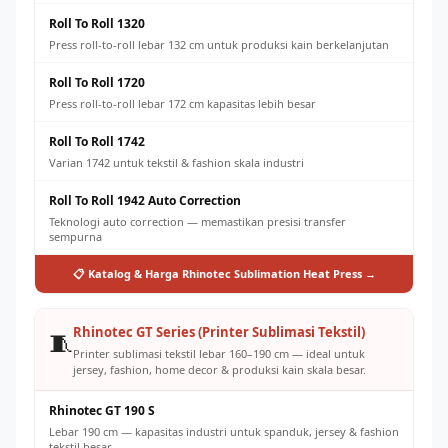
Roll To Roll 1320
Press roll-to-roll lebar 132 cm untuk produksi kain berkelanjutan
Roll To Roll 1720
Press roll-to-roll lebar 172 cm kapasitas lebih besar
Roll To Roll 1742
Varian 1742 untuk tekstil & fashion skala industri
Roll To Roll 1942 Auto Correction
Teknologi auto correction — memastikan presisi transfer
sempurna
📋 Katalog & Harga Rhinotec Sublimation Heat Press →
Rhinotec GT Series (Printer Sublimasi Tekstil)
🧵
Printer sublimasi tekstil lebar 160–190 cm — ideal untuk
jersey, fashion, home decor & produksi kain skala besar.
Rhinotec GT 190 S
Lebar 190 cm — kapasitas industri untuk spanduk, jersey & fashion
tekstil besar