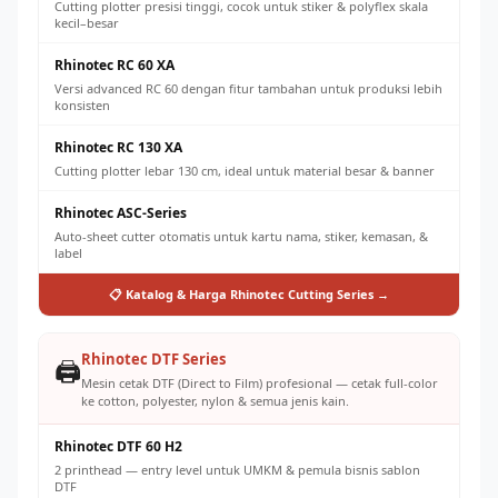
Cutting plotter presisi tinggi, cocok untuk stiker & polyflex skala
kecil–besar
Rhinotec RC 60 XA
Versi advanced RC 60 dengan fitur tambahan untuk produksi lebih
konsisten
Rhinotec RC 130 XA
Cutting plotter lebar 130 cm, ideal untuk material besar & banner
Rhinotec ASC-Series
Auto-sheet cutter otomatis untuk kartu nama, stiker, kemasan, &
label
📋 Katalog & Harga Rhinotec Cutting Series →
Rhinotec DTF Series
🖨️
Mesin cetak DTF (Direct to Film) profesional — cetak full-color
ke cotton, polyester, nylon & semua jenis kain.
Rhinotec DTF 60 H2
2 printhead — entry level untuk UMKM & pemula bisnis sablon
DTF