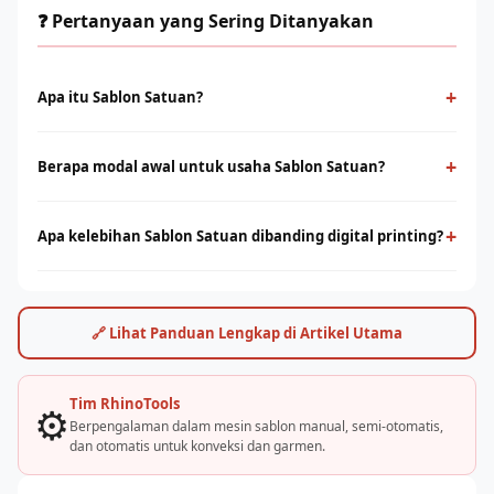
❓ Pertanyaan yang Sering Ditanyakan
+
Apa itu Sablon Satuan?
Sablon Satuan adalah metode cetak konvensional
menggunakan screen dan tinta yang ditekan ke permukaan
+
Berapa modal awal untuk usaha Sablon Satuan?
kain. Cocok untuk produksi massal dengan desain solid dan
Modal bervariasi tergantung skala usaha, mulai dari paket
tahan lama.
starter manual hingga mesin otomatis. Konsultasikan dengan
+
Apa kelebihan Sablon Satuan dibanding digital printing?
tim Rhino Indonesia untuk simulasi usaha sesuai budget Anda.
Sablon unggul di produksi massal dengan biaya per unit lebih
rendah. Digital printing (DTF/sublimasi) unggul untuk order
satuan, full-color, dan desain detail. Keduanya bisa saling
🔗 Lihat Panduan Lengkap di Artikel Utama
melengkapi.
Tim RhinoTools
⚙️
Berpengalaman dalam mesin sablon manual, semi-otomatis,
dan otomatis untuk konveksi dan garmen.