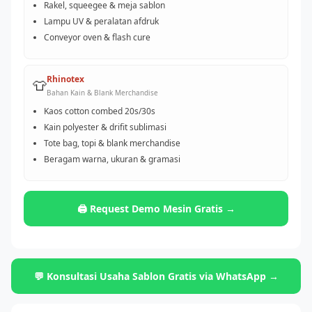
Rakel, squeegee & meja sablon
Lampu UV & peralatan afdruk
Conveyor oven & flash cure
Rhinotex
👕
Bahan Kain & Blank Merchandise
Kaos cotton combed 20s/30s
Kain polyester & drifit sublimasi
Tote bag, topi & blank merchandise
Beragam warna, ukuran & gramasi
🖨️ Request Demo Mesin Gratis →
💬 Konsultasi Usaha Sablon Gratis via WhatsApp →