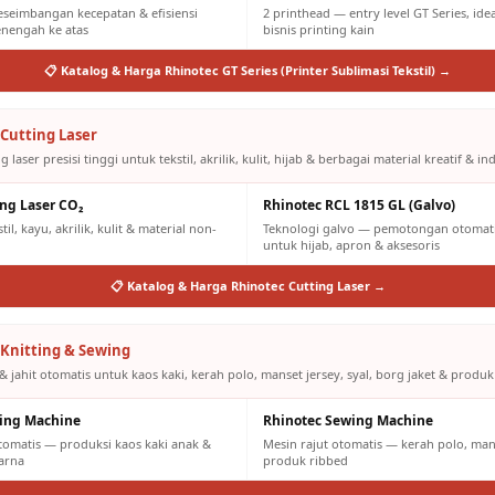
eseimbangan kecepatan & efisiensi
2 printhead — entry level GT Series, id
engah ke atas
bisnis printing kain
📋 Katalog & Harga Rhinotec GT Series (Printer Sublimasi Tekstil) →
Cutting Laser
g laser presisi tinggi untuk tekstil, akrilik, kulit, hijab & berbagai material kreatif & ind
ing Laser CO₂
Rhinotec RCL 1815 GL (Galvo)
il, kayu, akrilik, kulit & material non-
Teknologi galvo — pemotongan otomatis
untuk hijab, apron & aksesoris
📋 Katalog & Harga Rhinotec Cutting Laser →
Knitting & Sewing
& jahit otomatis untuk kaos kaki, kerah polo, manset jersey, syal, borg jaket & produk
ting Machine
Rhinotec Sewing Machine
otomatis — produksi kaos kaki anak &
Mesin rajut otomatis — kerah polo, mans
arna
produk ribbed