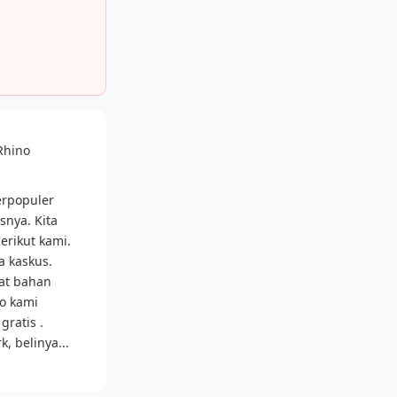
Rhino
erpopuler
snya. Kita
erikut kami.
a kaskus.
lat bahan
ko kami
gratis .
, belinya...