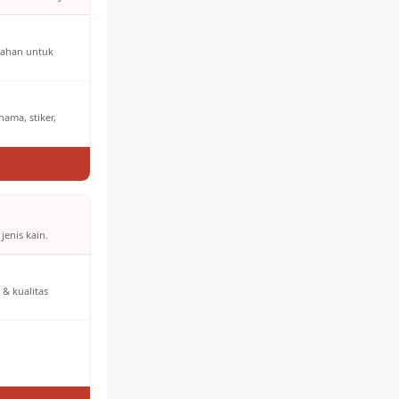
bahan untuk
ama, stiker,
jenis kain.
& kualitas