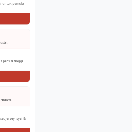
eal untuk pemula
ustri.
 presisi tinggi
 ribbed.
et jersey, syal &