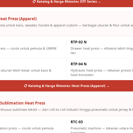
📋 Katalog & Harga Rhinotec DTF Series →
eat Press (Apparel)
ress untuk kaos, sweater, hoodie & apparel custom — berbagai ukuran & fitur untuk 
RTP-02 N
press — cocok untuk pemula & UMKM
Drawer heat press — efisiensi lebih tin
laci
RTP-04 N
ukuran lebih besar untuk kaos &
Hydraulic heat press — tekanan presisi 
hasil konsisten
📋 Katalog & Harga Rhinotec Heat Press (Apparel) →
Sublimation Heat Press
khusus sublimasi tekstil — dari roll-to-roll industri hingga pneumatic untuk jersey & f
RTC-03
ation press — cocok untuk pemula
Pneumatic machine — tekanan udara m
konsisten