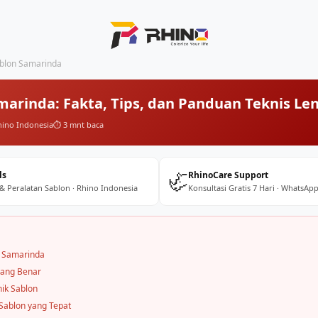
blon Samarinda
marinda: Fakta, Tips, dan Panduan Teknis Le
hino Indonesia
⏱️ 3 mnt baca
🦏
ls
RhinoCare Support
 & Peralatan Sablon · Rhino Indonesia
Konsultasi Gratis 7 Hari · WhatsApp
n Samarinda
yang Benar
nik Sablon
Sablon yang Tepat