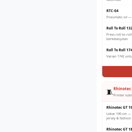
RTC-04
Pneumatic oil —
Roll To Roll 13
Press roll-to-ro
berkelanjutan
Roll To Roll 17
Varian 1742 untuk
Rhinotec 
🧵
Printer subl
Rhinotec GT 1
Lebar 190 cm — 
jersey & fashion 
Rhinotec GT 1