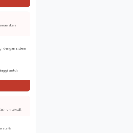
semua skala
ggi dengan sistem
tinggi untuk
ashion tekstil.
erata &