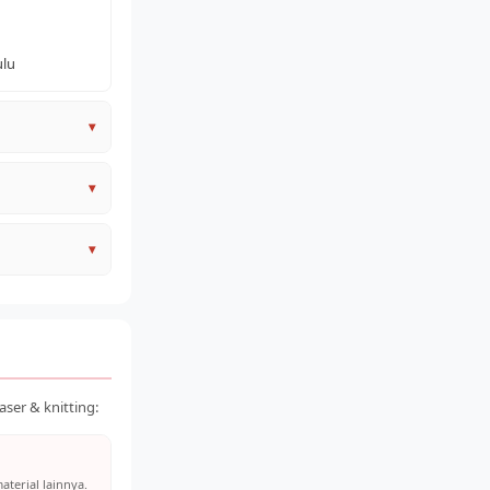
ulu
▾
nginkan
▾
 (bocor)
▾
ser & knitting:
aterial lainnya.