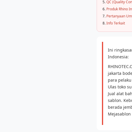
QC (Quality Con
Produk Rhino I
Pertanyaan U
Info Terkait
Ini ringka
Indonesia:
RHINOTEC.CO
jakarta bod
para pelaku
Ulas toko su
Jual alat ba
sablon. Keb
berada jemba
Mejasablon 