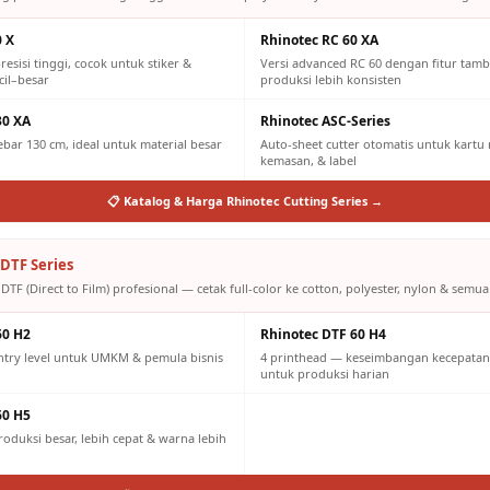
0 X
Rhinotec RC 60 XA
resisi tinggi, cocok untuk stiker &
Versi advanced RC 60 dengan fitur tam
cil–besar
produksi lebih konsisten
30 XA
Rhinotec ASC-Series
lebar 130 cm, ideal untuk material besar
Auto-sheet cutter otomatis untuk kartu n
kemasan, & label
📋 Katalog & Harga Rhinotec Cutting Series →
DTF Series
DTF (Direct to Film) profesional — cetak full-color ke cotton, polyester, nylon & semua 
60 H2
Rhinotec DTF 60 H4
ntry level untuk UMKM & pemula bisnis
4 printhead — keseimbangan kecepatan 
untuk produksi harian
60 H5
oduksi besar, lebih cepat & warna lebih