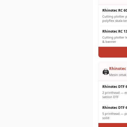
Rhinotec RC 6
Cutting plotter p
polyflex skala ke
Rhinotec RC 1
Cutting plotter 
& banner
Rhinotec 
🖨️
Mesin cetak 
Rhinotec DTF 
2 printhead — e
sablon DTF
Rhinotec DTF 
5 printhead — pr
solid