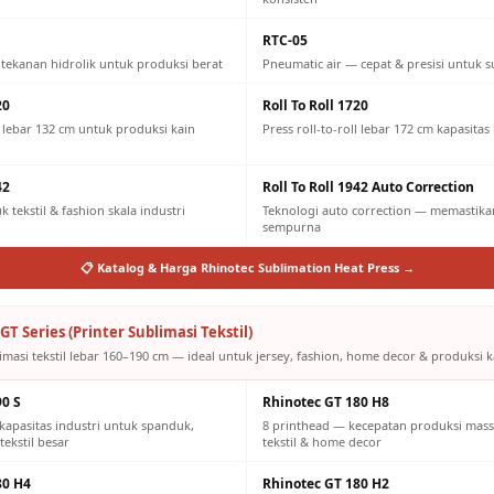
RTC-05
 tekanan hidrolik untuk produksi berat
Pneumatic air — cepat & presisi untuk s
20
Roll To Roll 1720
ll lebar 132 cm untuk produksi kain
Press roll-to-roll lebar 172 cm kapasitas
42
Roll To Roll 1942 Auto Correction
 tekstil & fashion skala industri
Teknologi auto correction — memastikan
sempurna
📋 Katalog & Harga Rhinotec Sublimation Heat Press →
GT Series (Printer Sublimasi Tekstil)
imasi tekstil lebar 160–190 cm — ideal untuk jersey, fashion, home decor & produksi ka
90 S
Rhinotec GT 180 H8
kapasitas industri untuk spanduk,
8 printhead — kecepatan produksi mass
tekstil besar
tekstil & home decor
80 H4
Rhinotec GT 180 H2