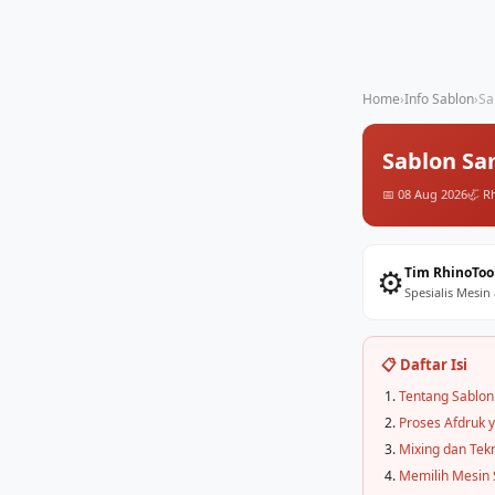
Home
›
Info Sablon
›
Sa
Sablon Sa
📅 08 Aug 2026
🦏 R
⚙️
Tim RhinoToo
Spesialis Mesin
📋 Daftar Isi
Tentang Sablo
Proses Afdruk 
Mixing dan Tek
Memilih Mesin 