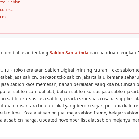
trol) Sablon
ndonesia
mum
san pembahasan tentang
Sablon Samarinda
dari panduan lengkap 
.ID - Toko Peralatan Sablon Digital Printing Murah, Toko sablon t
etabek jasa sablon, berkaos toko sablon jakarta lalu kemana seharu
 jasa sablon kaos memesan, bahan peralatan yang kita butuhkan b
pplier sablon cari jual alat, bahan sablon kursus jasa sablon jakart
han sablon kursus jasa sablon, jakarta skor suara usaha supplier a
utuhan nusantara buatan lokal yang berdiri sejak, pertama kali to
tan lima. Kota alat sablon jual meja sablon frame, belajar sablon 
alat sablon harga. Updated november list alat sablon mejanya merk