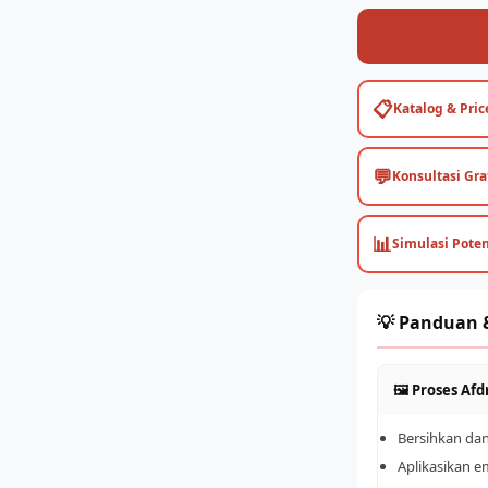
📋
Katalog & Price
💬
Konsultasi Gra
📊
Simulasi Pote
💡 Panduan 
🖼️ Proses Af
Bersihkan da
Aplikasikan e