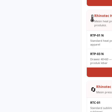
Rhinotec H
🌡️
Mesin heat p
produksi.
RTP-01 N
Standard heat 
apparel
RTP-03 N
Drawer 40×60 — 
produk lebar
Rhinotec 
🔄
Mesin press 
RTC-01
Standard sublim
sublimasi