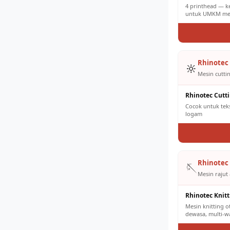
4 printhead — k
untuk UMKM men
Rhinotec 
🔆
Mesin cuttin
Rhinotec Cutt
Cocok untuk tekst
logam
Rhinotec 
🪡
Mesin rajut 
Rhinotec Knit
Mesin knitting 
dewasa, multi-w