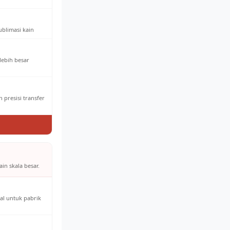
ublimasi kain
 lebih besar
 presisi transfer
in skala besar.
al untuk pabrik