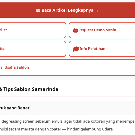
📖 Baca Artikel Lengkapnya →
🖨️
list
Request Demo Mesin
🎓
tis
Info Pelatihan
nsi Usaha Sablon
& Tips Sablon Samarinda
druk yang Benar
n degreasing screen sebelum emulsi agar tidak ada kotoran yang menempe
mulsi secara merata dengan coater — hindari gelembung udara