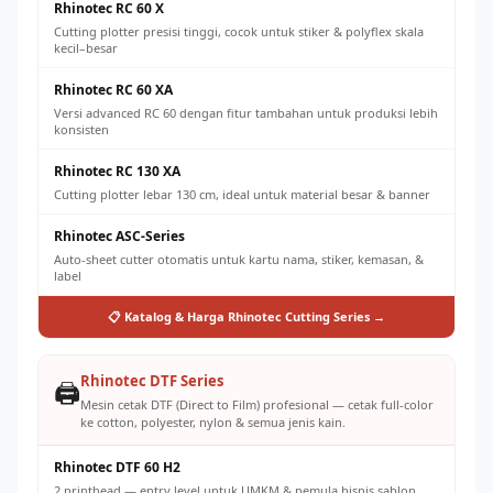
Rhinotec RC 60 X
Cutting plotter presisi tinggi, cocok untuk stiker & polyflex skala
kecil–besar
Rhinotec RC 60 XA
Versi advanced RC 60 dengan fitur tambahan untuk produksi lebih
konsisten
Rhinotec RC 130 XA
Cutting plotter lebar 130 cm, ideal untuk material besar & banner
Rhinotec ASC-Series
Auto-sheet cutter otomatis untuk kartu nama, stiker, kemasan, &
label
📋 Katalog & Harga Rhinotec Cutting Series →
Rhinotec DTF Series
🖨️
Mesin cetak DTF (Direct to Film) profesional — cetak full-color
ke cotton, polyester, nylon & semua jenis kain.
Rhinotec DTF 60 H2
2 printhead — entry level untuk UMKM & pemula bisnis sablon