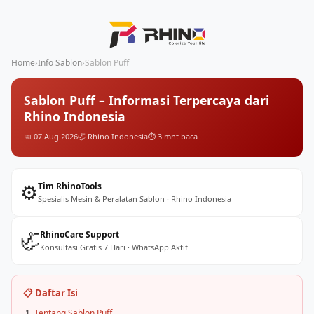
Home
›
Info Sablon
›
Sablon Puff
Sablon Puff – Informasi Terpercaya dari
Rhino Indonesia
📅 07 Aug 2026
🦏 Rhino Indonesia
⏱️ 3 mnt baca
⚙️
Tim RhinoTools
Spesialis Mesin & Peralatan Sablon · Rhino Indonesia
🦏
RhinoCare Support
Konsultasi Gratis 7 Hari · WhatsApp Aktif
📋 Daftar Isi
Tentang Sablon Puff