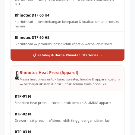
DTF
Rhinotec DTF 60 H4
4 printhead — keseimbangan kecepatan & kualitas untuk produksi
harian
Rhinotec DTF 60 H5
5 printhead — produksi besar, lebih cepat & warna lebih solid
📋 Katalog & Harga Rhinotec DTF Series →
Rhinotec Heat Press (Apparel)
🌡️
Mesin heat press untuk kaos, sweater, hoodie & apparel custom
— berbagai ukuran & fitur untuk semua skala produksi.
RTP-01 N
Standard heat press — cocok untuk pemula & UMKM apparel
RTP-02 N
Drawer heat press — efisiensi lebih tinggi dengan sistem laci
RTP-03 N