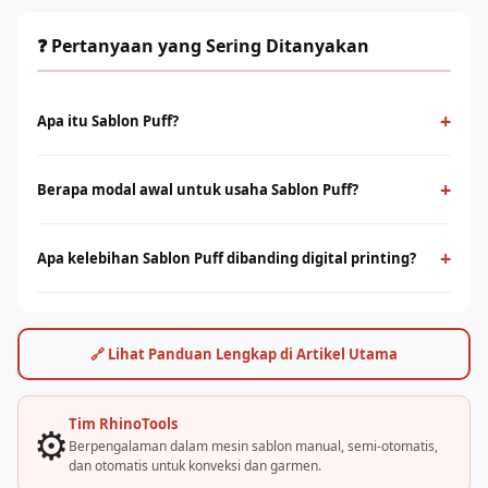
❓ Pertanyaan yang Sering Ditanyakan
+
Apa itu Sablon Puff?
Sablon Puff adalah metode cetak konvensional menggunakan
screen dan tinta yang ditekan ke permukaan kain. Cocok untuk
+
Berapa modal awal untuk usaha Sablon Puff?
produksi massal dengan desain solid dan tahan lama.
Modal bervariasi tergantung skala usaha, mulai dari paket
starter manual hingga mesin otomatis. Konsultasikan dengan
+
Apa kelebihan Sablon Puff dibanding digital printing?
tim Rhino Indonesia untuk simulasi usaha sesuai budget Anda.
Sablon unggul di produksi massal dengan biaya per unit lebih
rendah. Digital printing (DTF/sublimasi) unggul untuk order
satuan, full-color, dan desain detail. Keduanya bisa saling
🔗 Lihat Panduan Lengkap di Artikel Utama
melengkapi.
Tim RhinoTools
⚙️
Berpengalaman dalam mesin sablon manual, semi-otomatis,
dan otomatis untuk konveksi dan garmen.