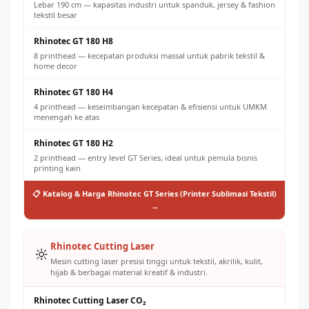
Lebar 190 cm — kapasitas industri untuk spanduk, jersey & fashion
tekstil besar
Rhinotec GT 180 H8
8 printhead — kecepatan produksi massal untuk pabrik tekstil &
home decor
Rhinotec GT 180 H4
4 printhead — keseimbangan kecepatan & efisiensi untuk UMKM
menengah ke atas
Rhinotec GT 180 H2
2 printhead — entry level GT Series, ideal untuk pemula bisnis
printing kain
📋 Katalog & Harga Rhinotec GT Series (Printer Sublimasi Tekstil)
→
Rhinotec Cutting Laser
🔆
Mesin cutting laser presisi tinggi untuk tekstil, akrilik, kulit,
hijab & berbagai material kreatif & industri.
Rhinotec Cutting Laser CO₂