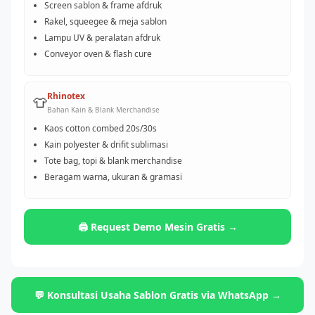
Screen sablon & frame afdruk
Rakel, squeegee & meja sablon
Lampu UV & peralatan afdruk
Conveyor oven & flash cure
Rhinotex
👕
Bahan Kain & Blank Merchandise
Kaos cotton combed 20s/30s
Kain polyester & drifit sublimasi
Tote bag, topi & blank merchandise
Beragam warna, ukuran & gramasi
🖨️ Request Demo Mesin Gratis →
💬 Konsultasi Usaha Sablon Gratis via WhatsApp →