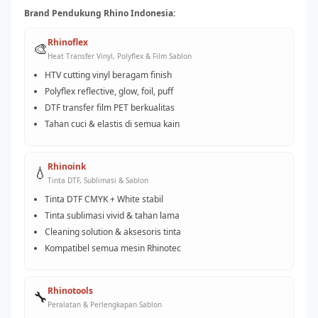
Brand Pendukung Rhino Indonesia:
Rhinoflex
🎨
Heat Transfer Vinyl, Polyflex & Film Sablon
HTV cutting vinyl beragam finish
Polyflex reflective, glow, foil, puff
DTF transfer film PET berkualitas
Tahan cuci & elastis di semua kain
Rhinoink
💧
Tinta DTF, Sublimasi & Sablon
Tinta DTF CMYK + White stabil
Tinta sublimasi vivid & tahan lama
Cleaning solution & aksesoris tinta
Kompatibel semua mesin Rhinotec
Rhinotools
🔧
Peralatan & Perlengkapan Sablon