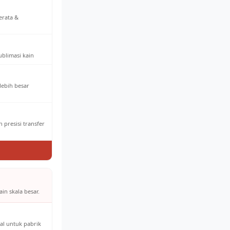
erata &
ublimasi kain
 lebih besar
 presisi transfer
in skala besar.
al untuk pabrik