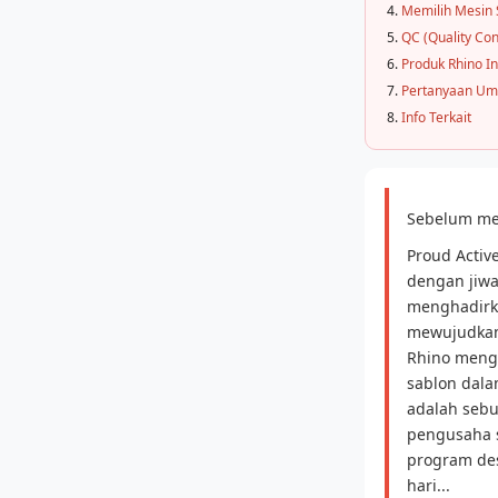
Memilih Mesin 
QC (Quality Con
Produk Rhino I
Pertanyaan U
Info Terkait
Sebelum mem
Proud Activ
dengan jiwa 
menghadirk
mewujudkan
Rhino menga
sablon dala
adalah sebu
pengusaha s
program de
hari...