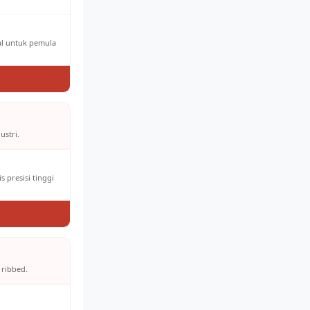
eal untuk pemula
ustri.
 presisi tinggi
 ribbed.