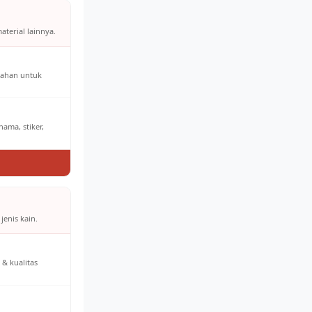
aterial lainnya.
bahan untuk
ama, stiker,
jenis kain.
& kualitas