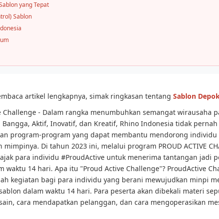
Sablon yang Tepat
trol) Sablon
ndonesia
mum
baca artikel lengkapnya, simak ringkasan tentang
Sablon Depo
e Challenge - Dalam rangka menumbuhkan semangat wirausaha pa
Bangga, Aktif, Inovatif, dan Kreatif, Rhino Indonesia tidak pernah
an program-program yang dapat membantu mendorong individu k
 mimpinya. Di tahun 2023 ini, melalui program PROUD ACTIVE C
jak para individu #ProudActive untuk menerima tantangan jadi 
m waktu 14 hari. Apa itu "Proud Active Challenge"? ProudActive Ch
ah kegiatan bagi para individu yang berani mewujudkan minpi m
ablon dalam waktu 14 hari. Para peserta akan dibekali materi sep
sain, cara mendapatkan pelanggan, dan cara mengoperasikan me