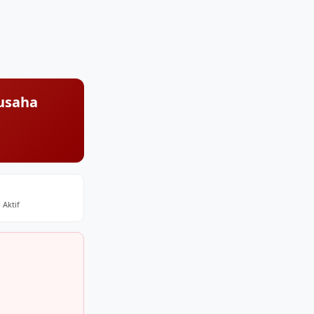
gusaha
 Aktif