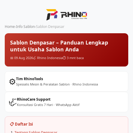
Home
›
Info Sablon
›
Sablon Denpasar
Sablon Denpasar – Panduan Lengkap
untuk Usaha Sablon Anda
📅 09 Aug 2026
🦏 Rhino Indonesia
⏱️ 3 mnt baca
⚙️
Tim RhinoTools
Spesialis Mesin & Peralatan Sablon · Rhino Indonesia
🦏
RhinoCare Support
Konsultasi Gratis 7 Hari · WhatsApp Aktif
📋 Daftar Isi
Tentang Sablon Denpasar