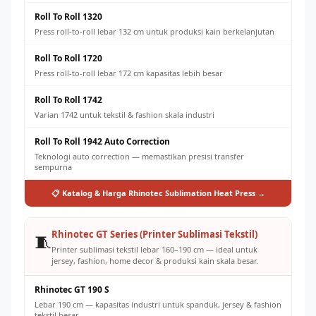
Roll To Roll 1320
Press roll-to-roll lebar 132 cm untuk produksi kain berkelanjutan
Roll To Roll 1720
Press roll-to-roll lebar 172 cm kapasitas lebih besar
Roll To Roll 1742
Varian 1742 untuk tekstil & fashion skala industri
Roll To Roll 1942 Auto Correction
Teknologi auto correction — memastikan presisi transfer
sempurna
📋 Katalog & Harga Rhinotec Sublimation Heat Press →
Rhinotec GT Series (Printer Sublimasi Tekstil)
🧵
Printer sublimasi tekstil lebar 160–190 cm — ideal untuk
jersey, fashion, home decor & produksi kain skala besar.
Rhinotec GT 190 S
Lebar 190 cm — kapasitas industri untuk spanduk, jersey & fashion
tekstil besar