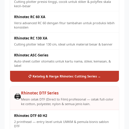
Cutting plotter presisi tinggi, cocok untuk stiker & polyflex skala
kecil–besar
Rhinotec RC 60 XA
Versi advanced RC 60 dengan fitur tambahan untuk produksi lebih
konsisten
Rhinotec RC 130 XA
Cutting plotter lebar 130 cm, ideal untuk material besar & banner
Rhinotec ASC-Series
Auto-sheet cutter otomatis untuk kartu nama, stiker, kemasan, &
label
📋 Katalog & Harga Rhinotec Cutting Series →
Rhinotec DTF Series
🖨️
Mesin cetak DTF (Direct to Film) profesional — cetak full-color
ke cotton, polyester, nylon & semua jenis kain.
Rhinotec DTF 60 H2
2 printhead — entry level untuk UMKM & pemula bisnis sablon
DTF