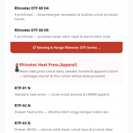
Rhinotec DTF 60 H4
4 printhead — keseimbangan kecepatan & kualitas untuk produksi
harian
Rhinotec DTF 60 H5
5 printhead — produksi besar, lebih cepat & warna lebih solid
📋 Katalog & Harga Rhinotec DTF Series →
Rhinotec Heat Press (Apparel)
🌡️
Mesin heat press untuk kaos, sweater, hoodie & apparel custom
— berbagai ukuran & fitur untuk semua skala produksi.
RTP-01 N
Standard heat press — cocok untuk pemula & UMKM apparel
RTP-02 N
Drawer heat press — efisiensi lebih tinggi dengan sistem laci
RTP-03 N
Drawer 40×60 — ukuran lebih besar untuk kaos & produk lebar