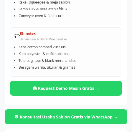
Rakel, squeegee & meja sablon
Lampu UV & peralatan afdruk
Conveyor oven & flash cure
Rhinotex
👕
Bahan Kain & Blank Merchandise
Kaos cotton combed 20s/30s
Kain polyester & drifit sublimasi
Tote bag, topi & blank merchandise
Beragam warna, ukuran & gramasi
🖨️ Request Demo Mesin Gratis →
💬 Konsultasi Usaha Sablon Gratis via WhatsApp →