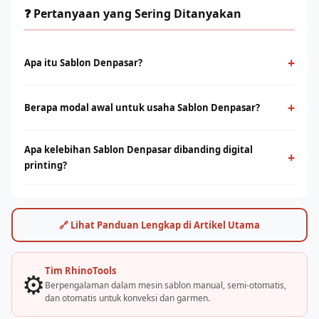
❓ Pertanyaan yang Sering Ditanyakan
+
Apa itu Sablon Denpasar?
Sablon Denpasar adalah metode cetak konvensional
menggunakan screen dan tinta yang ditekan ke permukaan
+
Berapa modal awal untuk usaha Sablon Denpasar?
kain. Cocok untuk produksi massal dengan desain solid dan
Modal bervariasi tergantung skala usaha, mulai dari paket
tahan lama.
Apa kelebihan Sablon Denpasar dibanding digital
starter manual hingga mesin otomatis. Konsultasikan dengan
+
printing?
tim Rhino Indonesia untuk simulasi usaha sesuai budget Anda.
Sablon unggul di produksi massal dengan biaya per unit lebih
rendah. Digital printing (DTF/sublimasi) unggul untuk order
satuan, full-color, dan desain detail. Keduanya bisa saling
🔗 Lihat Panduan Lengkap di Artikel Utama
melengkapi.
Tim RhinoTools
⚙️
Berpengalaman dalam mesin sablon manual, semi-otomatis,
dan otomatis untuk konveksi dan garmen.