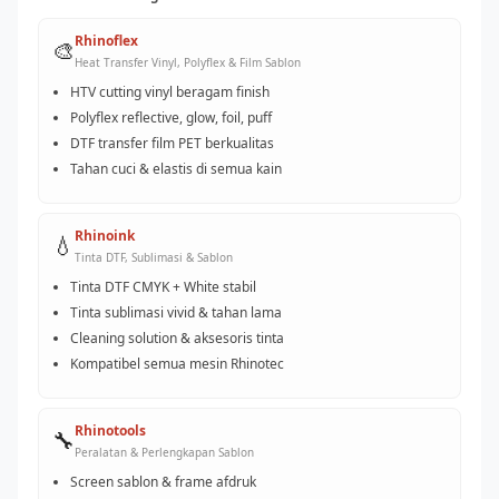
Rhinoflex
🎨
Heat Transfer Vinyl, Polyflex & Film Sablon
HTV cutting vinyl beragam finish
Polyflex reflective, glow, foil, puff
DTF transfer film PET berkualitas
Tahan cuci & elastis di semua kain
Rhinoink
💧
Tinta DTF, Sublimasi & Sablon
Tinta DTF CMYK + White stabil
Tinta sublimasi vivid & tahan lama
Cleaning solution & aksesoris tinta
Kompatibel semua mesin Rhinotec
Rhinotools
🔧
Peralatan & Perlengkapan Sablon
Screen sablon & frame afdruk