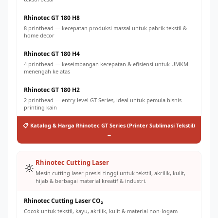
Rhinotec GT 180 H8
8 printhead — kecepatan produksi massal untuk pabrik tekstil &
home decor
Rhinotec GT 180 H4
4 printhead — keseimbangan kecepatan & efisiensi untuk UMKM
menengah ke atas
Rhinotec GT 180 H2
2 printhead — entry level GT Series, ideal untuk pemula bisnis
printing kain
📋 Katalog & Harga Rhinotec GT Series (Printer Sublimasi Tekstil)
→
Rhinotec Cutting Laser
🔆
Mesin cutting laser presisi tinggi untuk tekstil, akrilik, kulit,
hijab & berbagai material kreatif & industri.
Rhinotec Cutting Laser CO₂
Cocok untuk tekstil, kayu, akrilik, kulit & material non-logam