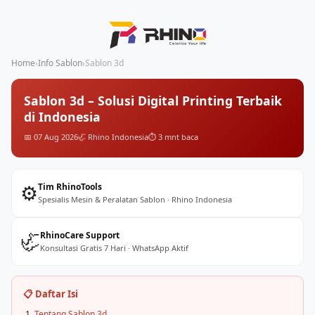
Home
›
Info Sablon
›
Sablon 3d
Sablon 3d – Solusi Digital Printing Terbaik
di Indonesia
📅 07 Aug 2026
🦏 Rhino Indonesia
⏱️ 3 mnt baca
⚙️
Tim RhinoTools
Spesialis Mesin & Peralatan Sablon · Rhino Indonesia
🦏
RhinoCare Support
Konsultasi Gratis 7 Hari · WhatsApp Aktif
📋 Daftar Isi
Tentang Sablon 3d