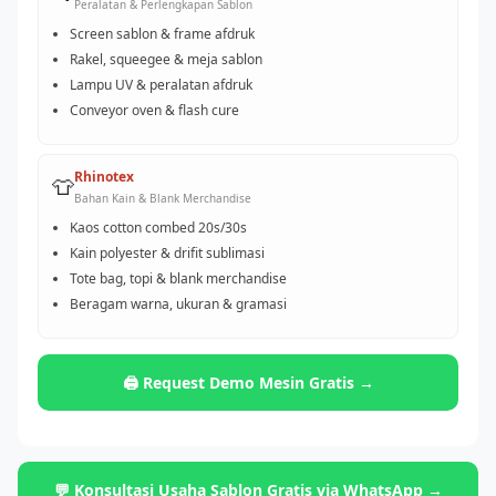
Peralatan & Perlengkapan Sablon
Screen sablon & frame afdruk
Rakel, squeegee & meja sablon
Lampu UV & peralatan afdruk
Conveyor oven & flash cure
Rhinotex
👕
Bahan Kain & Blank Merchandise
Kaos cotton combed 20s/30s
Kain polyester & drifit sublimasi
Tote bag, topi & blank merchandise
Beragam warna, ukuran & gramasi
🖨️ Request Demo Mesin Gratis →
💬 Konsultasi Usaha Sablon Gratis via WhatsApp →