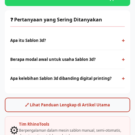
❓ Pertanyaan yang Sering Ditanyakan
+
Apa itu Sablon 3d?
Sablon 3d adalah metode cetak konvensional menggunakan
screen dan tinta yang ditekan ke permukaan kain. Cocok untuk
+
Berapa modal awal untuk usaha Sablon 3d?
produksi massal dengan desain solid dan tahan lama.
Modal bervariasi tergantung skala usaha, mulai dari paket
starter manual hingga mesin otomatis. Konsultasikan dengan
+
Apa kelebihan Sablon 3d dibanding digital printing?
tim Rhino Indonesia untuk simulasi usaha sesuai budget Anda.
Sablon unggul di produksi massal dengan biaya per unit lebih
rendah. Digital printing (DTF/sublimasi) unggul untuk order
satuan, full-color, dan desain detail. Keduanya bisa saling
🔗 Lihat Panduan Lengkap di Artikel Utama
melengkapi.
Tim RhinoTools
⚙️
Berpengalaman dalam mesin sablon manual, semi-otomatis,