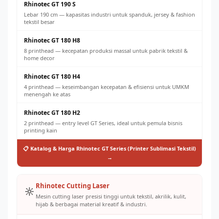
Rhinotec GT 190 S
Lebar 190 cm — kapasitas industri untuk spanduk, jersey & fashion
tekstil besar
Rhinotec GT 180 H8
8 printhead — kecepatan produksi massal untuk pabrik tekstil &
home decor
Rhinotec GT 180 H4
4 printhead — keseimbangan kecepatan & efisiensi untuk UMKM
menengah ke atas
Rhinotec GT 180 H2
2 printhead — entry level GT Series, ideal untuk pemula bisnis
printing kain
📋 Katalog & Harga Rhinotec GT Series (Printer Sublimasi Tekstil)
→
Rhinotec Cutting Laser
🔆
Mesin cutting laser presisi tinggi untuk tekstil, akrilik, kulit,
hijab & berbagai material kreatif & industri.