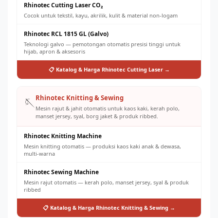
Rhinotec Cutting Laser CO₂
Cocok untuk tekstil, kayu, akrilik, kulit & material non-logam
Rhinotec RCL 1815 GL (Galvo)
Teknologi galvo — pemotongan otomatis presisi tinggi untuk
hijab, apron & aksesoris
📋 Katalog & Harga Rhinotec Cutting Laser →
Rhinotec Knitting & Sewing
🪡
Mesin rajut & jahit otomatis untuk kaos kaki, kerah polo,
manset jersey, syal, borg jaket & produk ribbed.
Rhinotec Knitting Machine
Mesin knitting otomatis — produksi kaos kaki anak & dewasa,
multi-warna
Rhinotec Sewing Machine
Mesin rajut otomatis — kerah polo, manset jersey, syal & produk
ribbed
📋 Katalog & Harga Rhinotec Knitting & Sewing →