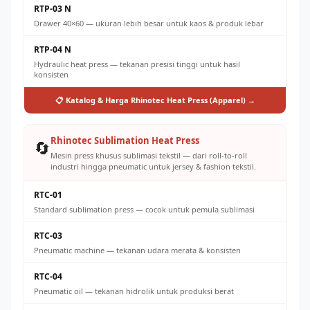
RTP-03 N
Drawer 40×60 — ukuran lebih besar untuk kaos & produk lebar
RTP-04 N
Hydraulic heat press — tekanan presisi tinggi untuk hasil
konsisten
📋 Katalog & Harga Rhinotec Heat Press (Apparel) →
Rhinotec Sublimation Heat Press
🔄
Mesin press khusus sublimasi tekstil — dari roll-to-roll
industri hingga pneumatic untuk jersey & fashion tekstil.
RTC-01
Standard sublimation press — cocok untuk pemula sublimasi
RTC-03
Pneumatic machine — tekanan udara merata & konsisten
RTC-04
Pneumatic oil — tekanan hidrolik untuk produksi berat