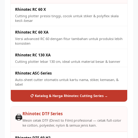
Rhinotec RC 60 X
Cutting plotter presisi tinggi, cocok untuk stiker & polyflex skala
kecil–besar
Rhinotec RC 60 XA
Versi advanced RC 60 dengan fitur tambahan untuk produksi lebih
konsisten
Rhinotec RC 130 XA
Cutting plotter lebar 130 cm, ideal untuk material besar & banner
Rhinotec ASC-Series
Auto-sheet cutter otomatis untuk kartu nama, stiker, kemasan, &
label
📋 Katalog & Harga Rhinotec Cutting Series →
Rhinotec DTF Series
🖨️
Mesin cetak DTF (Direct to Film) profesional — cetak full-color
ke cotton, polyester, nylon & semua jenis kain.
Rhinotec DTF 60 H2