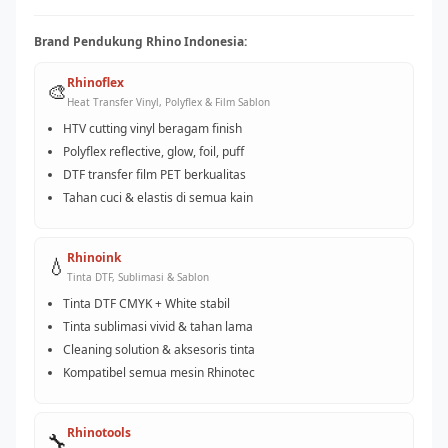
Brand Pendukung Rhino Indonesia:
Rhinoflex
🎨
Heat Transfer Vinyl, Polyflex & Film Sablon
HTV cutting vinyl beragam finish
Polyflex reflective, glow, foil, puff
DTF transfer film PET berkualitas
Tahan cuci & elastis di semua kain
Rhinoink
💧
Tinta DTF, Sublimasi & Sablon
Tinta DTF CMYK + White stabil
Tinta sublimasi vivid & tahan lama
Cleaning solution & aksesoris tinta
Kompatibel semua mesin Rhinotec
Rhinotools
🔧