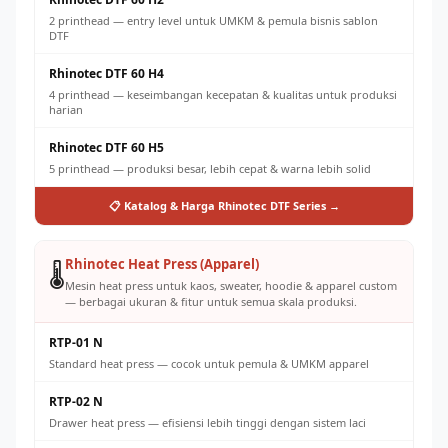
2 printhead — entry level untuk UMKM & pemula bisnis sablon
DTF
Rhinotec DTF 60 H4
4 printhead — keseimbangan kecepatan & kualitas untuk produksi
harian
Rhinotec DTF 60 H5
5 printhead — produksi besar, lebih cepat & warna lebih solid
📋 Katalog & Harga Rhinotec DTF Series →
Rhinotec Heat Press (Apparel)
🌡️
Mesin heat press untuk kaos, sweater, hoodie & apparel custom
— berbagai ukuran & fitur untuk semua skala produksi.
RTP-01 N
Standard heat press — cocok untuk pemula & UMKM apparel
RTP-02 N
Drawer heat press — efisiensi lebih tinggi dengan sistem laci