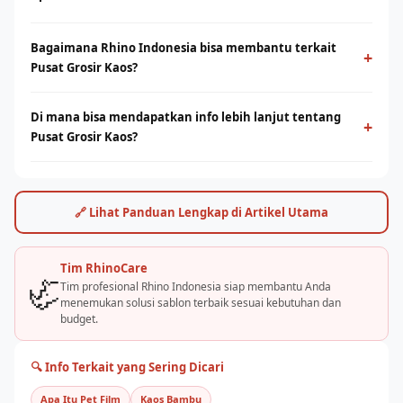
Pusat Grosir Kaos adalah salah satu topik penting dalam dunia
Bagaimana Rhino Indonesia bisa membantu terkait
sablon dan digital printing. Rhino Indonesia menyediakan
+
Pusat Grosir Kaos?
informasi, produk, dan konsultasi untuk membantu usaha
Anda berkembang.
Rhino Indonesia hadir dengan 5 brand unggulan: Rhinotec
Di mana bisa mendapatkan info lebih lanjut tentang
(mesin), Rhinoflex, Rhinoink (tinta), Rhinotools (peralatan), dan
+
Pusat Grosir Kaos?
Rhinotex (bahan). Tim RhinoCare siap konsultasi gratis 7 hari
seminggu.
Kunjungi rhinoindonesia.com atau hubungi langsung tim
RhinoCare via WhatsApp. Tersedia katalog, pricelist, demo
mesin, dan simulasi potensi usaha sablon secara gratis.
🔗 Lihat Panduan Lengkap di Artikel Utama
Tim RhinoCare
🦏
Tim profesional Rhino Indonesia siap membantu Anda
menemukan solusi sablon terbaik sesuai kebutuhan dan
budget.
🔍 Info Terkait yang Sering Dicari
Apa Itu Pet Film
Kaos Bambu