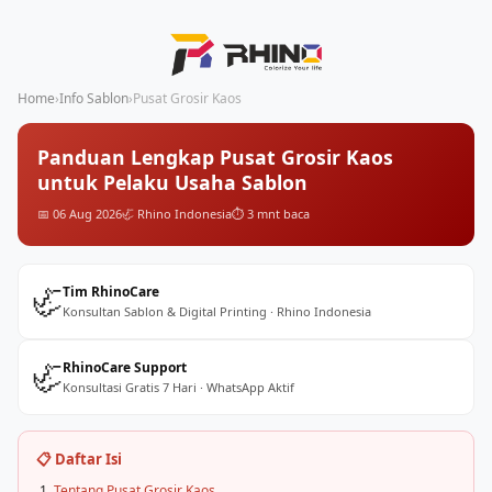
Home
›
Info Sablon
›
Pusat Grosir Kaos
Panduan Lengkap Pusat Grosir Kaos
untuk Pelaku Usaha Sablon
📅 06 Aug 2026
🦏 Rhino Indonesia
⏱️ 3 mnt baca
🦏
Tim RhinoCare
Konsultan Sablon & Digital Printing · Rhino Indonesia
🦏
RhinoCare Support
Konsultasi Gratis 7 Hari · WhatsApp Aktif
📋 Daftar Isi
Tentang Pusat Grosir Kaos