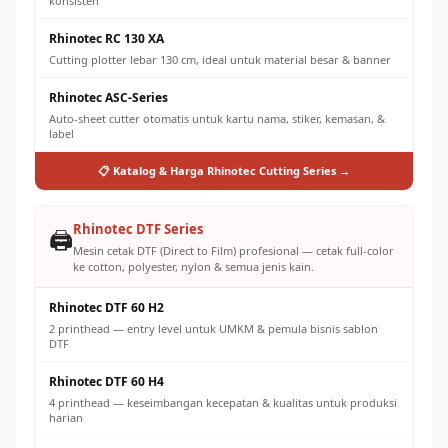
konsisten
Rhinotec RC 130 XA
Cutting plotter lebar 130 cm, ideal untuk material besar & banner
Rhinotec ASC-Series
Auto-sheet cutter otomatis untuk kartu nama, stiker, kemasan, &
label
📋 Katalog & Harga Rhinotec Cutting Series →
Rhinotec DTF Series
🖨️
Mesin cetak DTF (Direct to Film) profesional — cetak full-color
ke cotton, polyester, nylon & semua jenis kain.
Rhinotec DTF 60 H2
2 printhead — entry level untuk UMKM & pemula bisnis sablon
DTF
Rhinotec DTF 60 H4
4 printhead — keseimbangan kecepatan & kualitas untuk produksi
harian