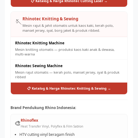
📋 Katalog & Harga Rhinotec Cutting Laser →
Rhinotec Knitting & Sewing
🪡
Mesin rajut & jahit otomatis untuk kaos kaki, kerah polo,
manset jersey, syal, borg jaket & produk ribbed.
Rhinotec Knitting Machine
Mesin knitting otomatis — produksi kaos kaki anak & dewasa,
multi-warna
Rhinotec Sewing Machine
Mesin rajut otomatis — kerah polo, manset jersey, syal & produk
ribbed
📋 Katalog & Harga Rhinotec Knitting & Sewing →
Brand Pendukung Rhino Indonesia:
Rhinoflex
🎨
Heat Transfer Vinyl, Polyflex & Film Sablon
HTV cutting vinyl beragam finish