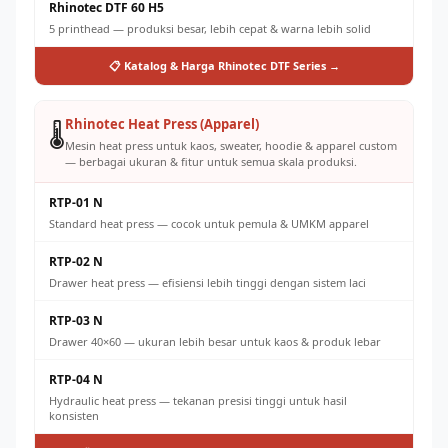
Rhinotec DTF 60 H5
5 printhead — produksi besar, lebih cepat & warna lebih solid
📋 Katalog & Harga Rhinotec DTF Series →
Rhinotec Heat Press (Apparel)
🌡️
Mesin heat press untuk kaos, sweater, hoodie & apparel custom
— berbagai ukuran & fitur untuk semua skala produksi.
RTP-01 N
Standard heat press — cocok untuk pemula & UMKM apparel
RTP-02 N
Drawer heat press — efisiensi lebih tinggi dengan sistem laci
RTP-03 N
Drawer 40×60 — ukuran lebih besar untuk kaos & produk lebar
RTP-04 N
Hydraulic heat press — tekanan presisi tinggi untuk hasil
konsisten