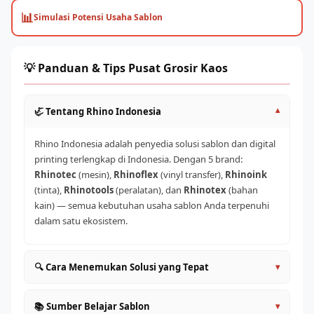
📊
Simulasi Potensi Usaha Sablon
💡 Panduan & Tips Pusat Grosir Kaos
🦏 Tentang Rhino Indonesia
▾
Rhino Indonesia adalah penyedia solusi sablon dan digital
printing terlengkap di Indonesia. Dengan 5 brand:
Rhinotec
(mesin),
Rhinoflex
(vinyl transfer),
Rhinoink
(tinta),
Rhinotools
(peralatan), dan
Rhinotex
(bahan
kain) — semua kebutuhan usaha sablon Anda terpenuhi
dalam satu ekosistem.
🔍 Cara Menemukan Solusi yang Tepat
▾
Jelaskan kebutuhan usaha Anda ke tim RhinoCare: jenis
📚 Sumber Belajar Sablon
▾
order, volume, budget