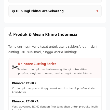
Tim konsultan akan merekomendasikan kombinasi mesin
Artikel dan panduan teknis di blog rhinoindonesia.com
🤝 Hubungi RhinoCare Sekarang
▾
dan bahan yang paling optimal
Video tutorial di YouTube Rhino Indonesia
Dapatkan simulasi ROI yang realistis sebelum
Program pelatihan sablon intensif (online dan offline)
Jangan tunda mimpi memiliki usaha sablon yang sukses.
memutuskan investasi
Komunitas pengguna Rhino Indonesia di WhatsApp
Tim RhinoCare siap mendampingi perjalanan Anda dari nol
Manfaatkan sesi demo mesin untuk mencoba sebelum
Group
— mulai dari konsultasi gratis, pemilihan mesin, hingga
🦏 Produk & Mesin Rhino Indonesia
membeli
pelatihan dan after-sales. Klik tombol WhatsApp di bawah
Webinar bulanan seputar tren dan teknik terbaru dunia
Tidak ada pertanyaan yang terlalu kecil — RhinoCare siap
dan mulai percakapan Anda sekarang.
sablon
Temukan mesin yang tepat untuk usaha sablon Anda — dari
membantu 7 hari seminggu
cutting, DTF, sublimasi, hingga laser & knitting:
Rhinotec Cutting Series
✂️
Mesin cutting plotter berteknologi tinggi untuk stiker,
polyflex, vinyl, kartu nama, dan berbagai material lainnya.
Rhinotec RC 60 X
Cutting plotter presisi tinggi, cocok untuk stiker & polyflex skala
kecil–besar
Rhinotec RC 60 XA
Versi advanced RC 60 dengan fitur tambahan untuk produksi lebih