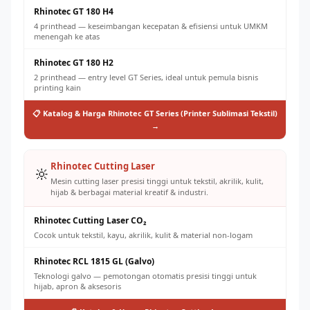
Rhinotec GT 180 H4
4 printhead — keseimbangan kecepatan & efisiensi untuk UMKM
menengah ke atas
Rhinotec GT 180 H2
2 printhead — entry level GT Series, ideal untuk pemula bisnis
printing kain
📋 Katalog & Harga Rhinotec GT Series (Printer Sublimasi Tekstil)
→
Rhinotec Cutting Laser
🔆
Mesin cutting laser presisi tinggi untuk tekstil, akrilik, kulit,
hijab & berbagai material kreatif & industri.
Rhinotec Cutting Laser CO₂
Cocok untuk tekstil, kayu, akrilik, kulit & material non-logam
Rhinotec RCL 1815 GL (Galvo)
Teknologi galvo — pemotongan otomatis presisi tinggi untuk
hijab, apron & aksesoris