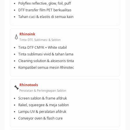
Polyflex reflective, glow, foil, puff
DTF transfer film PET berkualitas
Tahan cuci & elastis di semua kain
Rhinoink
💧
Tinta DTF, Sublimasi & Sablon
Tinta DTF CMYK + White stabil
Tinta sublimasi vivid & tahan lama
Cleaning solution & aksesoris tinta
Kompatibel semua mesin Rhinotec
Rhinotools
🔧
Peralatan & Perlengkapan Sablon
Screen sablon & frame afdruk
Rakel, squeegee & meja sablon
Lampu UV & peralatan afdruk
Conveyor oven & flash cure