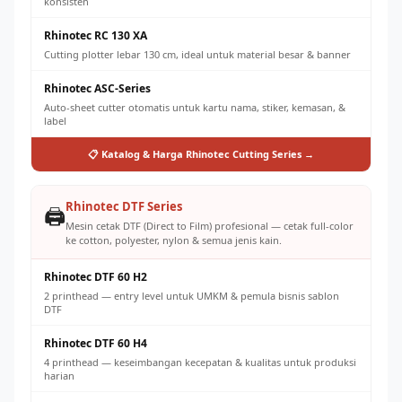
konsisten
Rhinotec RC 130 XA
Cutting plotter lebar 130 cm, ideal untuk material besar & banner
Rhinotec ASC-Series
Auto-sheet cutter otomatis untuk kartu nama, stiker, kemasan, &
label
📋 Katalog & Harga Rhinotec Cutting Series →
Rhinotec DTF Series
🖨️
Mesin cetak DTF (Direct to Film) profesional — cetak full-color
ke cotton, polyester, nylon & semua jenis kain.
Rhinotec DTF 60 H2
2 printhead — entry level untuk UMKM & pemula bisnis sablon
DTF
Rhinotec DTF 60 H4
4 printhead — keseimbangan kecepatan & kualitas untuk produksi
harian