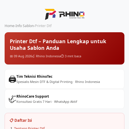
Home
›
Info Sablon
›
Printer Dtf
Printer Dtf – Panduan Lengkap untuk
Usaha Sablon Anda
📅 09 Aug 2026
🦏 Rhino Indonesia
⏱️ 3 mnt baca
🖨️
Tim Teknisi RhinoTec
Spesialis Mesin DTF & Digital Printing · Rhino Indonesia
🦏
RhinoCare Support
Konsultasi Gratis 7 Hari · WhatsApp Aktif
📋 Daftar Isi
Tentang Printer Dtf