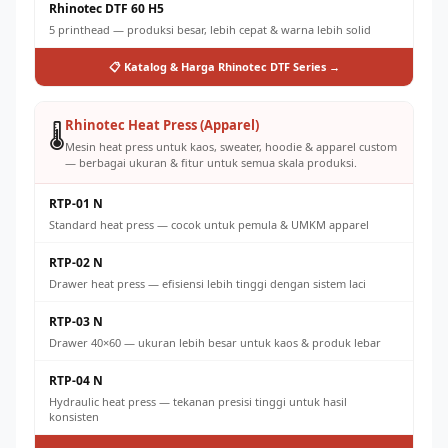
Rhinotec DTF 60 H5
5 printhead — produksi besar, lebih cepat & warna lebih solid
📋 Katalog & Harga Rhinotec DTF Series →
Rhinotec Heat Press (Apparel)
🌡️
Mesin heat press untuk kaos, sweater, hoodie & apparel custom
— berbagai ukuran & fitur untuk semua skala produksi.
RTP-01 N
Standard heat press — cocok untuk pemula & UMKM apparel
RTP-02 N
Drawer heat press — efisiensi lebih tinggi dengan sistem laci
RTP-03 N
Drawer 40×60 — ukuran lebih besar untuk kaos & produk lebar
RTP-04 N
Hydraulic heat press — tekanan presisi tinggi untuk hasil
konsisten