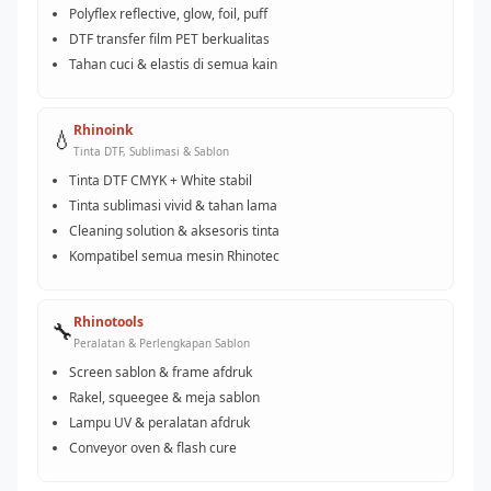
Polyflex reflective, glow, foil, puff
DTF transfer film PET berkualitas
Tahan cuci & elastis di semua kain
Rhinoink
💧
Tinta DTF, Sublimasi & Sablon
Tinta DTF CMYK + White stabil
Tinta sublimasi vivid & tahan lama
Cleaning solution & aksesoris tinta
Kompatibel semua mesin Rhinotec
Rhinotools
🔧
Peralatan & Perlengkapan Sablon
Screen sablon & frame afdruk
Rakel, squeegee & meja sablon
Lampu UV & peralatan afdruk
Conveyor oven & flash cure