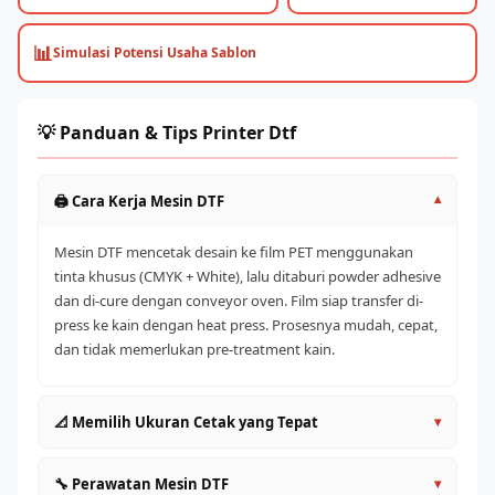
📊
Simulasi Potensi Usaha Sablon
💡 Panduan & Tips Printer Dtf
🖨️ Cara Kerja Mesin DTF
▾
Mesin DTF mencetak desain ke film PET menggunakan
tinta khusus (CMYK + White), lalu ditaburi powder adhesive
dan di-cure dengan conveyor oven. Film siap transfer di-
press ke kain dengan heat press. Prosesnya mudah, cepat,
dan tidak memerlukan pre-treatment kain.
📐 Memilih Ukuran Cetak yang Tepat
▾
A4/A3 (30cm)
: Entry level, cocok untuk pemula dan
🔧 Perawatan Mesin DTF
▾