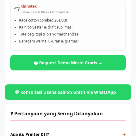
Rhinotex
👕
Bahan Kain & Blank Merchandise
Kaos cotton combed 20s/30s
Kain polyester & drifit sublimasi
Tote bag, topi & blank merchandise
Beragam warna, ukuran & gramasi
🖨️ Request Demo Mesin Gratis →
💬 Konsultasi Usaha Sablon Gratis via WhatsApp →
❓ Pertanyaan yang Sering Ditanyakan
+
Apa itu Printer Dtf?