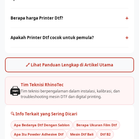
Printer Dtf adalah teknologi cetak digital yang menggunakan
film PET sebagai media transfer ke berbagai jenis kain,
+
Berapa harga Printer Dtf?
termasuk cotton. Cocok untuk cetak full-color dengan detail
Harga printer dtf bervariasi tergantung ukuran print head dan
tinggi tanpa minimum order.
kapasitas produksi. Hubungi tim RhinoCare untuk
+
Apakah Printer Dtf cocok untuk pemula?
mendapatkan penawaran terbaik dan simulasi ROI sesuai
Ya, printer dtf cukup mudah dioperasikan dengan pelatihan
kebutuhan usaha Anda.
yang tepat. Rhino Indonesia menyediakan training dan
pendampingan after-sales agar bisnis sablon Anda cepat
🔗 Lihat Panduan Lengkap di Artikel Utama
berjalan.
Tim Teknisi RhinoTec
🖨️
Tim teknisi berpengalaman dalam instalasi, kalibrasi, dan
troubleshooting mesin DTF dan digital printing.
🔍 Info Terkait yang Sering Dicari
Apa Bedanya Dtf Dengan Sablon
Berapa Ukuran Film Dtf
Apa Itu Powder Adhesive Dtf
Mesin Dtf Bali
Dtf B2