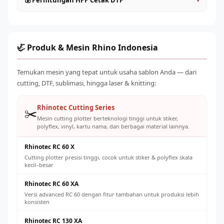
💰 Perhitungan HPP Cetak DTF
Roll to Roll (>60cm)
: Kapasitas industri, untuk produksi
sesudah operasional
massal
Gunakan tinta original atau yang direkomendasikan
HPP per transfer DTF terdiri dari: tinta (~Rp 500–
Pilih sesuai volume order harian yang ditargetkan
supplier untuk mencegah clogging
1.500/lembar A4), powder adhesive (~Rp 200–500), listrik,
Jaga suhu ruangan 20–28°C dan kelembaban 40–60% RH
dan penyusutan mesin. Total biaya produksi umumnya Rp
🦏 Produk & Mesin Rhino Indonesia
Ganti powder adhesive secara teratur dan simpan dengan
2.000–5.000 per transfer A4, dengan harga jual pasar Rp
benar
8.000–25.000 tergantung ukuran dan desain.
Temukan mesin yang tepat untuk usaha sablon Anda — dari
Kalibrasi konveyor oven secara berkala untuk suhu cure
cutting, DTF, sublimasi, hingga laser & knitting:
yang konsisten
Rhinotec Cutting Series
✂️
Mesin cutting plotter berteknologi tinggi untuk stiker,
polyflex, vinyl, kartu nama, dan berbagai material lainnya.
Rhinotec RC 60 X
Cutting plotter presisi tinggi, cocok untuk stiker & polyflex skala
kecil–besar
Rhinotec RC 60 XA
Versi advanced RC 60 dengan fitur tambahan untuk produksi lebih
konsisten
Rhinotec RC 130 XA