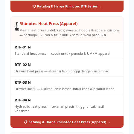
📋 Katalog & Harga Rhinotec DTF Series →
Rhinotec Heat Press (Apparel)
🌡️
Mesin heat press untuk kaos, sweater, hoodie & apparel custom
— berbagai ukuran & fitur untuk semua skala produksi.
RTP-01 N
Standard heat press — cocok untuk pemula & UMKM apparel
RTP-02 N
Drawer heat press — efisiensi lebih tinggi dengan sistem laci
RTP-03 N
Drawer 40×60 — ukuran lebih besar untuk kaos & produk lebar
RTP-04 N
Hydraulic heat press — tekanan presisi tinggi untuk hasil
konsisten
📋 Katalog & Harga Rhinotec Heat Press (Apparel) →