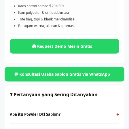
Kaos cotton combed 20s/30s
Kain polyester & drifit sublimasi
Tote bag, topi & blank merchandise
Beragam warna, ukuran & gramasi
🖨️ Request Demo Mesin Gratis →
💬 Konsultasi Usaha Sablon Gratis via WhatsApp →
❓ Pertanyaan yang Sering Ditanyakan
+
Apa itu Powder Dtf Sablon?
Powder Dtf Sablon adalah teknologi cetak digital yang