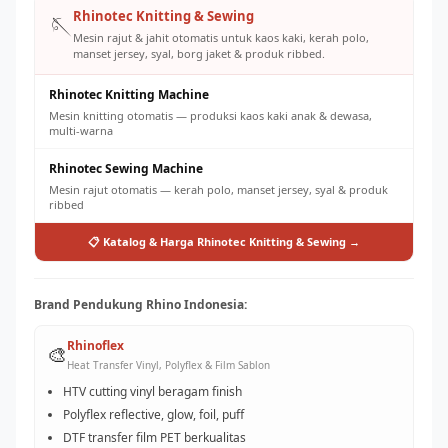
Rhinotec Knitting & Sewing
🪡
Mesin rajut & jahit otomatis untuk kaos kaki, kerah polo,
manset jersey, syal, borg jaket & produk ribbed.
Rhinotec Knitting Machine
Mesin knitting otomatis — produksi kaos kaki anak & dewasa,
multi-warna
Rhinotec Sewing Machine
Mesin rajut otomatis — kerah polo, manset jersey, syal & produk
ribbed
📋 Katalog & Harga Rhinotec Knitting & Sewing →
Brand Pendukung Rhino Indonesia:
Rhinoflex
🎨
Heat Transfer Vinyl, Polyflex & Film Sablon
HTV cutting vinyl beragam finish
Polyflex reflective, glow, foil, puff
DTF transfer film PET berkualitas