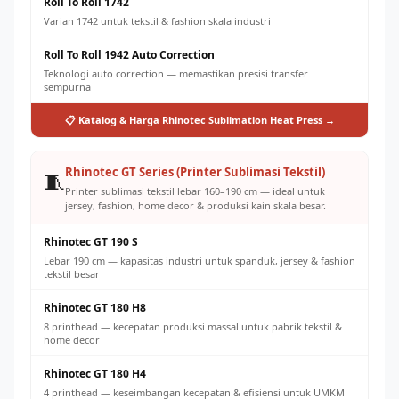
Roll To Roll 1742
Varian 1742 untuk tekstil & fashion skala industri
Roll To Roll 1942 Auto Correction
Teknologi auto correction — memastikan presisi transfer
sempurna
📋 Katalog & Harga Rhinotec Sublimation Heat Press →
Rhinotec GT Series (Printer Sublimasi Tekstil)
🧵
Printer sublimasi tekstil lebar 160–190 cm — ideal untuk
jersey, fashion, home decor & produksi kain skala besar.
Rhinotec GT 190 S
Lebar 190 cm — kapasitas industri untuk spanduk, jersey & fashion
tekstil besar
Rhinotec GT 180 H8
8 printhead — kecepatan produksi massal untuk pabrik tekstil &
home decor
Rhinotec GT 180 H4
4 printhead — keseimbangan kecepatan & efisiensi untuk UMKM