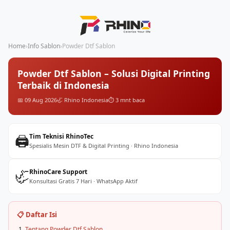
Home
›
Info Sablon
›
Powder Dtf Sablon
Powder Dtf Sablon – Solusi Digital Printing
Terbaik di Indonesia
📅 09 Aug 2026
🦏 Rhino Indonesia
⏱️ 3 mnt baca
🖨️
Tim Teknisi RhinoTec
Spesialis Mesin DTF & Digital Printing · Rhino Indonesia
🦏
RhinoCare Support
Konsultasi Gratis 7 Hari · WhatsApp Aktif
📋 Daftar Isi
Tentang Powder Dtf Sablon