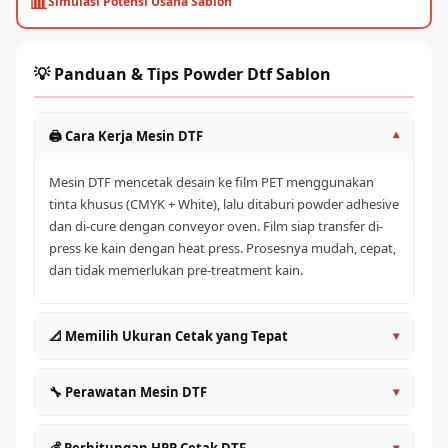
📊
Simulasi Potensi Usaha Sablon
💡 Panduan & Tips Powder Dtf Sablon
🖨️ Cara Kerja Mesin DTF
▾
Mesin DTF mencetak desain ke film PET menggunakan
tinta khusus (CMYK + White), lalu ditaburi powder adhesive
dan di-cure dengan conveyor oven. Film siap transfer di-
press ke kain dengan heat press. Prosesnya mudah, cepat,
dan tidak memerlukan pre-treatment kain.
📐 Memilih Ukuran Cetak yang Tepat
▾
A4/A3 (30cm)
: Entry level, cocok untuk pemula dan
🔧 Perawatan Mesin DTF
▾
satuan
60cm
: Produktivitas lebih tinggi, ideal untuk UMKM aktif
Lakukan head cleaning rutin setiap hari sebelum dan
▾