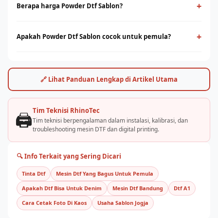
menggunakan film PET sebagai media transfer ke berbagai
+
Berapa harga Powder Dtf Sablon?
jenis kain, termasuk cotton. Cocok untuk cetak full-color
Harga powder dtf sablon bervariasi tergantung ukuran print
dengan detail tinggi tanpa minimum order.
head dan kapasitas produksi. Hubungi tim RhinoCare untuk
+
Apakah Powder Dtf Sablon cocok untuk pemula?
mendapatkan penawaran terbaik dan simulasi ROI sesuai
Ya, powder dtf sablon cukup mudah dioperasikan dengan
kebutuhan usaha Anda.
pelatihan yang tepat. Rhino Indonesia menyediakan training
dan pendampingan after-sales agar bisnis sablon Anda cepat
🔗 Lihat Panduan Lengkap di Artikel Utama
berjalan.
Tim Teknisi RhinoTec
🖨️
Tim teknisi berpengalaman dalam instalasi, kalibrasi, dan
troubleshooting mesin DTF dan digital printing.
🔍 Info Terkait yang Sering Dicari
Tinta Dtf
Mesin Dtf Yang Bagus Untuk Pemula
Apakah Dtf Bisa Untuk Denim
Mesin Dtf Bandung
Dtf A1
Cara Cetak Foto Di Kaos
Usaha Sablon Jogja