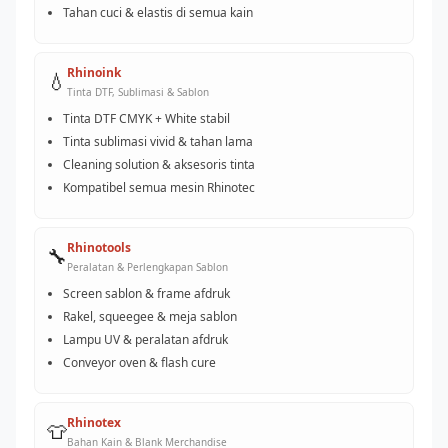
Tahan cuci & elastis di semua kain
Rhinoink
💧
Tinta DTF, Sublimasi & Sablon
Tinta DTF CMYK + White stabil
Tinta sublimasi vivid & tahan lama
Cleaning solution & aksesoris tinta
Kompatibel semua mesin Rhinotec
Rhinotools
🔧
Peralatan & Perlengkapan Sablon
Screen sablon & frame afdruk
Rakel, squeegee & meja sablon
Lampu UV & peralatan afdruk
Conveyor oven & flash cure
Rhinotex
👕
Bahan Kain & Blank Merchandise