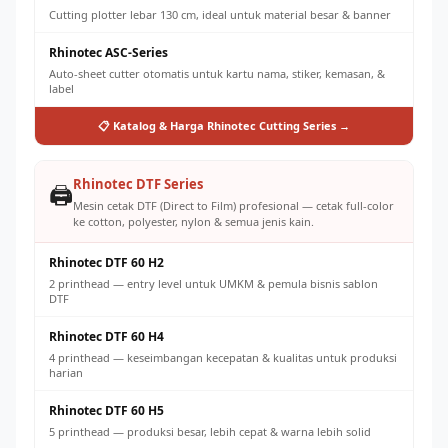
Cutting plotter lebar 130 cm, ideal untuk material besar & banner
Rhinotec ASC-Series
Auto-sheet cutter otomatis untuk kartu nama, stiker, kemasan, &
label
📋 Katalog & Harga Rhinotec Cutting Series →
Rhinotec DTF Series
🖨️
Mesin cetak DTF (Direct to Film) profesional — cetak full-color
ke cotton, polyester, nylon & semua jenis kain.
Rhinotec DTF 60 H2
2 printhead — entry level untuk UMKM & pemula bisnis sablon
DTF
Rhinotec DTF 60 H4
4 printhead — keseimbangan kecepatan & kualitas untuk produksi
harian
Rhinotec DTF 60 H5
5 printhead — produksi besar, lebih cepat & warna lebih solid