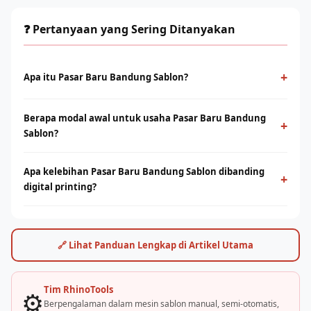
❓ Pertanyaan yang Sering Ditanyakan
+
Apa itu Pasar Baru Bandung Sablon?
Pasar Baru Bandung Sablon adalah metode cetak konvensional
Berapa modal awal untuk usaha Pasar Baru Bandung
menggunakan screen dan tinta yang ditekan ke permukaan
+
Sablon?
kain. Cocok untuk produksi massal dengan desain solid dan
tahan lama.
Modal bervariasi tergantung skala usaha, mulai dari paket
Apa kelebihan Pasar Baru Bandung Sablon dibanding
starter manual hingga mesin otomatis. Konsultasikan dengan
+
digital printing?
tim Rhino Indonesia untuk simulasi usaha sesuai budget Anda.
Sablon unggul di produksi massal dengan biaya per unit lebih
rendah. Digital printing (DTF/sublimasi) unggul untuk order
satuan, full-color, dan desain detail. Keduanya bisa saling
🔗 Lihat Panduan Lengkap di Artikel Utama
melengkapi.
Tim RhinoTools
⚙️
Berpengalaman dalam mesin sablon manual, semi-otomatis,