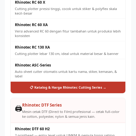
Rhinotec RC 60 X
Cutting plotter presisi tinggi, cocok untuk stiker & polyflex skala
kecil–besar
Rhinotec RC 60 XA
Versi advanced RC 60 dengan fitur tambahan untuk produksi lebih
konsisten
Rhinotec RC 130 XA
Cutting plotter lebar 130 cm, ideal untuk material besar & banner
Rhinotec ASC-Series
Auto-sheet cutter otomatis untuk kartu nama, stiker, kemasan, &
label
📋 Katalog & Harga Rhinotec Cutting Series →
Rhinotec DTF Series
🖨️
Mesin cetak DTF (Direct to Film) profesional — cetak full-color
ke cotton, polyester, nylon & semua jenis kain.
Rhinotec DTF 60 H2
2 printhead — entry level untuk UMKM & pemula bisnis sablon