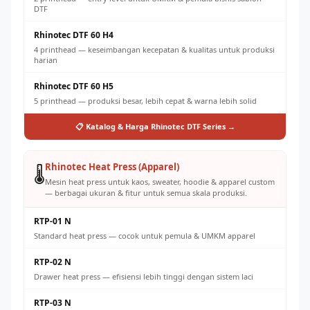
DTF
Rhinotec DTF 60 H4
4 printhead — keseimbangan kecepatan & kualitas untuk produksi
harian
Rhinotec DTF 60 H5
5 printhead — produksi besar, lebih cepat & warna lebih solid
📋 Katalog & Harga Rhinotec DTF Series →
Rhinotec Heat Press (Apparel)
🌡️
Mesin heat press untuk kaos, sweater, hoodie & apparel custom
— berbagai ukuran & fitur untuk semua skala produksi.
RTP-01 N
Standard heat press — cocok untuk pemula & UMKM apparel
RTP-02 N
Drawer heat press — efisiensi lebih tinggi dengan sistem laci
RTP-03 N