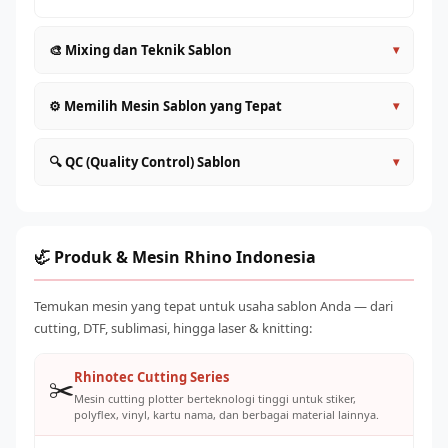
🎨 Mixing dan Teknik Sablon
▾
Campur tinta rubber dengan base (extender) untuk
⚙️ Memilih Mesin Sablon yang Tepat
▾
mendapatkan transparansi yang diinginkan
Konsistensi tinta yang tepat: tidak terlalu kental
Manual 1 warna
: Modal minimal, cocok untuk pemula
🔍 QC (Quality Control) Sablon
▾
(tersumbat screen) maupun terlalu encer (bocor)
dan order kecil
Sudut rakel 45–70° dengan tekanan konsisten untuk hasil
Semi-otomatis
: Produktivitas meningkat 3–5x, investasi
Periksa ketajaman tepi desain dan kebersihan area negatif
yang rata
menengah
Uji ketahanan warna: cuci 5–10 kali dan periksa pudar
Lakukan print, flash (pemanasan cepat), lalu print lagi
Otomatis 4–8 warna
: Untuk produksi massal, ROI cepat
atau retak
🦏 Produk & Mesin Rhino Indonesia
untuk cetak berlapis
pada order besar
Lakukan uji stretch: regangkan kain untuk memastikan
Final cure dengan conveyor oven 160°C selama 60–90
Carousel otomatis
: Industri level, multi-warna presisi
tinta tidak retak
Temukan mesin yang tepat untuk usaha sablon Anda — dari
detik untuk plastisol
tinggi
cutting, DTF, sublimasi, hingga laser & knitting:
Cek konsistensi warna antar potong dalam satu batch
Konsultasikan dengan Rhino Indonesia sesuai target
produksi
kapasitas produksi
Standar QC yang ketat = pelanggan repeat order dan
Rhinotec Cutting Series
✂️
referral
Mesin cutting plotter berteknologi tinggi untuk stiker,
polyflex, vinyl, kartu nama, dan berbagai material lainnya.