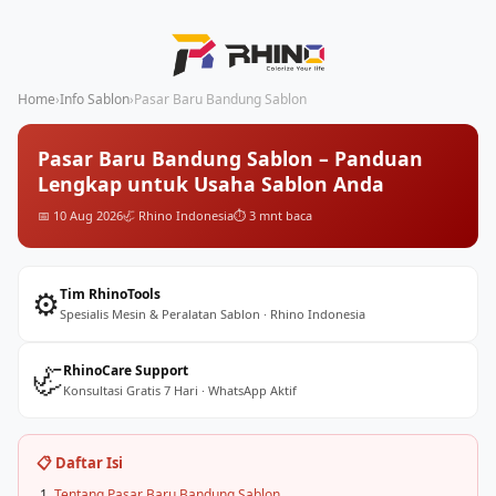
Home
›
Info Sablon
›
Pasar Baru Bandung Sablon
Pasar Baru Bandung Sablon – Panduan
Lengkap untuk Usaha Sablon Anda
📅 10 Aug 2026
🦏 Rhino Indonesia
⏱️ 3 mnt baca
⚙️
Tim RhinoTools
Spesialis Mesin & Peralatan Sablon · Rhino Indonesia
🦏
RhinoCare Support
Konsultasi Gratis 7 Hari · WhatsApp Aktif
📋 Daftar Isi
Tentang Pasar Baru Bandung Sablon