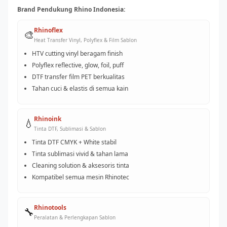
Brand Pendukung Rhino Indonesia:
Rhinoflex
🎨
Heat Transfer Vinyl, Polyflex & Film Sablon
HTV cutting vinyl beragam finish
Polyflex reflective, glow, foil, puff
DTF transfer film PET berkualitas
Tahan cuci & elastis di semua kain
Rhinoink
💧
Tinta DTF, Sublimasi & Sablon
Tinta DTF CMYK + White stabil
Tinta sublimasi vivid & tahan lama
Cleaning solution & aksesoris tinta
Kompatibel semua mesin Rhinotec
Rhinotools
🔧
Peralatan & Perlengkapan Sablon