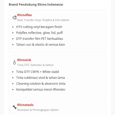
Brand Pendukung Rhino Indonesia:
Rhinoflex
🎨
Heat Transfer Vinyl, Polyflex & Film Sablon
HTV cutting vinyl beragam finish
Polyflex reflective, glow, foil, puff
DTF transfer film PET berkualitas
Tahan cuci & elastis di semua kain
Rhinoink
💧
Tinta DTF, Sublimasi & Sablon
Tinta DTF CMYK + White stabil
Tinta sublimasi vivid & tahan lama
Cleaning solution & aksesoris tinta
Kompatibel semua mesin Rhinotec
Rhinotools
🔧
Peralatan & Perlengkapan Sablon