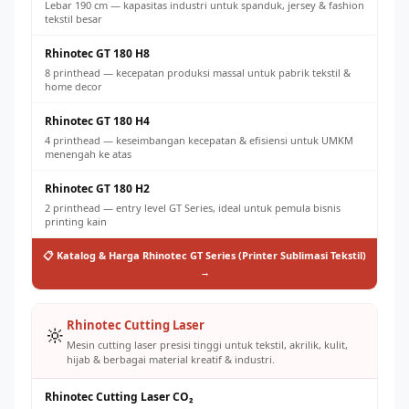
Lebar 190 cm — kapasitas industri untuk spanduk, jersey & fashion
tekstil besar
Rhinotec GT 180 H8
8 printhead — kecepatan produksi massal untuk pabrik tekstil &
home decor
Rhinotec GT 180 H4
4 printhead — keseimbangan kecepatan & efisiensi untuk UMKM
menengah ke atas
Rhinotec GT 180 H2
2 printhead — entry level GT Series, ideal untuk pemula bisnis
printing kain
📋 Katalog & Harga Rhinotec GT Series (Printer Sublimasi Tekstil)
→
Rhinotec Cutting Laser
🔆
Mesin cutting laser presisi tinggi untuk tekstil, akrilik, kulit,
hijab & berbagai material kreatif & industri.
Rhinotec Cutting Laser CO₂