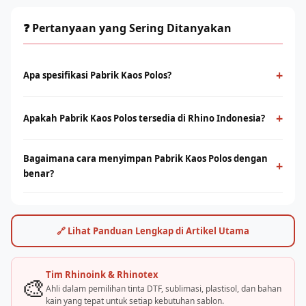
❓ Pertanyaan yang Sering Ditanyakan
+
Apa spesifikasi Pabrik Kaos Polos?
Pabrik Kaos Polos tersedia dalam berbagai varian untuk DTF,
sublimasi, dan sablon manual. Pilihan yang tepat memastikan
+
Apakah Pabrik Kaos Polos tersedia di Rhino Indonesia?
kualitas cetak optimal dan daya tahan hasil sablon lebih lama.
Ya, Rhino Indonesia melalui brand Rhinoink dan Rhinotex
Bagaimana cara menyimpan Pabrik Kaos Polos dengan
menyediakan tinta dan bahan sablon berkualitas. Hubungi tim
+
benar?
RhinoCare untuk katalog dan pricelist terbaru.
Simpan di tempat sejuk, terhindar dari sinar matahari langsung,
dan tutup rapat setelah digunakan. Suhu penyimpanan ideal
15–25°C. Panduan lengkap tersedia dari tim teknisi Rhino.
🔗 Lihat Panduan Lengkap di Artikel Utama
Tim Rhinoink & Rhinotex
🎨
Ahli dalam pemilihan tinta DTF, sublimasi, plastisol, dan bahan
kain yang tepat untuk setiap kebutuhan sablon.