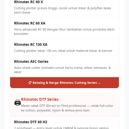
Rhinotec RC 60 X
Cutting plotter presisi tinggi, cocok untuk stiker & polyflex skala
kecil–besar
Rhinotec RC 60 XA
Versi advanced RC 60 dengan fitur tambahan untuk produksi lebih
konsisten
Rhinotec RC 130 XA
Cutting plotter lebar 130 cm, ideal untuk material besar & banner
Rhinotec ASC-Series
Auto-sheet cutter otomatis untuk kartu nama, stiker, kemasan, &
label
📋 Katalog & Harga Rhinotec Cutting Series →
Rhinotec DTF Series
🖨️
Mesin cetak DTF (Direct to Film) profesional — cetak full-color
ke cotton, polyester, nylon & semua jenis kain.
Rhinotec DTF 60 H2
2 printhead — entry level untuk UMKM & pemula bisnis sablon