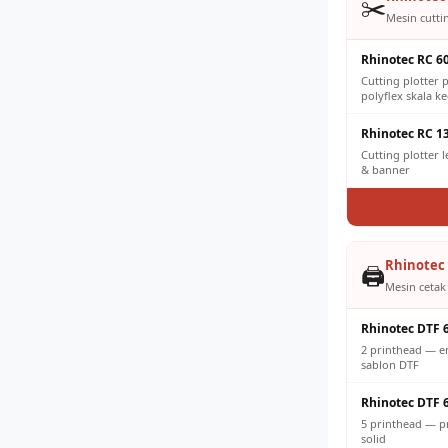
✂️
Mesin cuttin
Rhinotec RC 6
Cutting plotter p
polyflex skala ke
Rhinotec RC 1
Cutting plotter 
& banner
Rhinotec 
🖨️
Mesin cetak 
Rhinotec DTF 
2 printhead — e
sablon DTF
Rhinotec DTF 
5 printhead — pr
solid