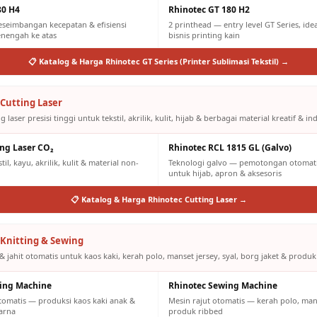
80 H4
Rhinotec GT 180 H2
eseimbangan kecepatan & efisiensi
2 printhead — entry level GT Series, id
engah ke atas
bisnis printing kain
📋 Katalog & Harga Rhinotec GT Series (Printer Sublimasi Tekstil) →
Cutting Laser
g laser presisi tinggi untuk tekstil, akrilik, kulit, hijab & berbagai material kreatif & ind
ing Laser CO₂
Rhinotec RCL 1815 GL (Galvo)
il, kayu, akrilik, kulit & material non-
Teknologi galvo — pemotongan otomatis
untuk hijab, apron & aksesoris
📋 Katalog & Harga Rhinotec Cutting Laser →
Knitting & Sewing
& jahit otomatis untuk kaos kaki, kerah polo, manset jersey, syal, borg jaket & produk
ting Machine
Rhinotec Sewing Machine
otomatis — produksi kaos kaki anak &
Mesin rajut otomatis — kerah polo, mans
arna
produk ribbed