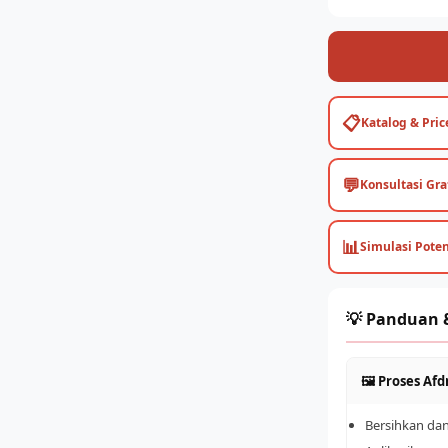
📋
Katalog & Price
💬
Konsultasi Gra
📊
Simulasi Pote
💡 Panduan 
🖼️ Proses Af
Bersihkan da