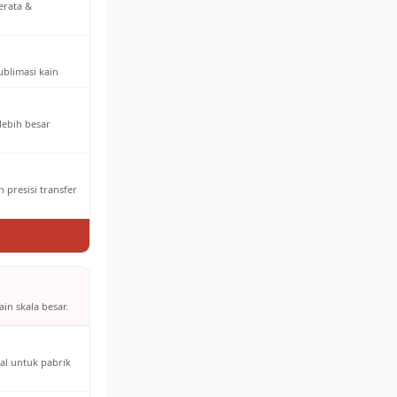
erata &
ublimasi kain
 lebih besar
 presisi transfer
in skala besar.
al untuk pabrik