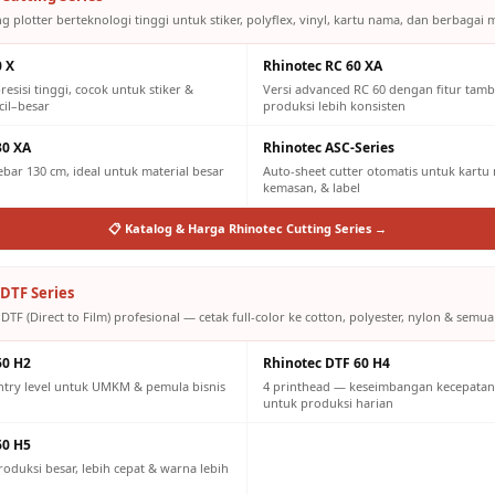
g plotter berteknologi tinggi untuk stiker, polyflex, vinyl, kartu nama, dan berbagai m
0 X
Rhinotec RC 60 XA
resisi tinggi, cocok untuk stiker &
Versi advanced RC 60 dengan fitur tam
cil–besar
produksi lebih konsisten
30 XA
Rhinotec ASC-Series
lebar 130 cm, ideal untuk material besar
Auto-sheet cutter otomatis untuk kartu n
kemasan, & label
📋 Katalog & Harga Rhinotec Cutting Series →
DTF Series
DTF (Direct to Film) profesional — cetak full-color ke cotton, polyester, nylon & semua 
60 H2
Rhinotec DTF 60 H4
ntry level untuk UMKM & pemula bisnis
4 printhead — keseimbangan kecepatan 
untuk produksi harian
60 H5
oduksi besar, lebih cepat & warna lebih