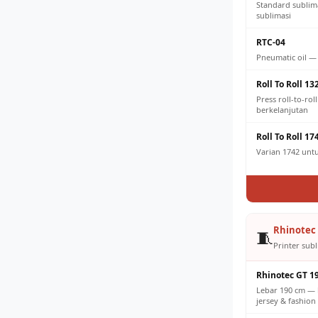
Standard sublim
sublimasi
RTC-04
Pneumatic oil —
Roll To Roll 13
Press roll-to-ro
berkelanjutan
Roll To Roll 17
Varian 1742 untuk
Rhinotec 
🧵
Printer subl
Rhinotec GT 1
Lebar 190 cm — 
jersey & fashion 