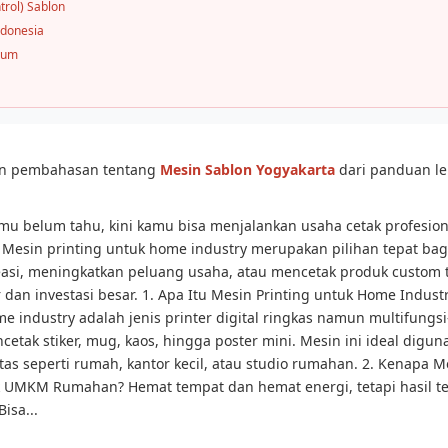
trol) Sablon
ndonesia
mum
san pembahasan tentang
Mesin Sablon Yogyakarta
dari panduan l
u belum tahu, kini kamu bisa menjalankan usaha cetak profesio
 Mesin printing untuk home industry merupakan pilihan tepat ba
easi, meningkatkan peluang usaha, atau mencetak produk custom
 dan investasi besar. 1. Apa Itu Mesin Printing untuk Home Indust
me industry adalah jenis printer digital ringkas namun multifungs
tak stiker, mug, kaos, hingga poster mini. Mesin ini ideal digun
tas seperti rumah, kantor kecil, atau studio rumahan. 2. Kenapa Me
 UMKM Rumahan? Hemat tempat dan hemat energi, tetapi hasil t
Bisa...