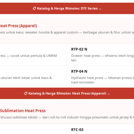
📋 Katalog & Harga Rhinotec DTF Series →
eat Press (Apparel)
ress untuk kaos, sweater, hoodie & apparel custom — berbagai ukuran & fitur untuk 
RTP-02 N
press — cocok untuk pemula & UMKM
Drawer heat press — efisiensi lebih tin
laci
RTP-04 N
ukuran lebih besar untuk kaos &
Hydraulic heat press — tekanan presisi 
hasil konsisten
📋 Katalog & Harga Rhinotec Heat Press (Apparel) →
Sublimation Heat Press
khusus sublimasi tekstil — dari roll-to-roll industri hingga pneumatic untuk jersey & f
RTC-03