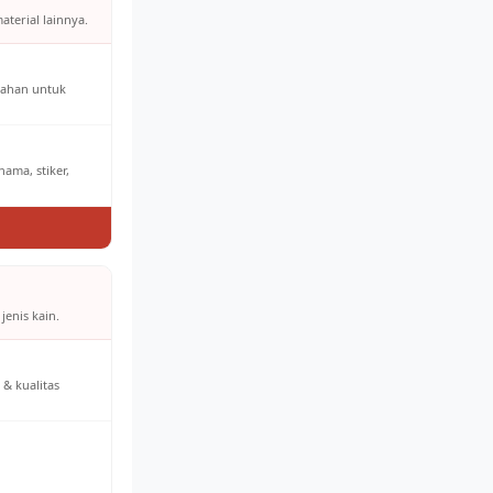
aterial lainnya.
bahan untuk
ama, stiker,
jenis kain.
& kualitas