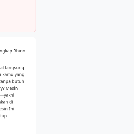
engkap Rhino
nal langsung
gi kamu yang
 tanpa butuh
ry? Mesin
i—yakni
akan di
sin Ini
etap