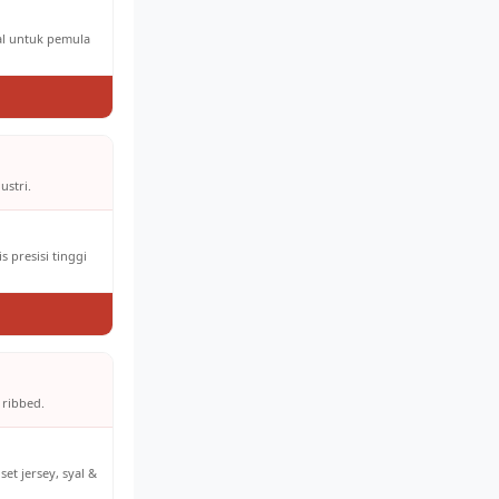
eal untuk pemula
ustri.
 presisi tinggi
 ribbed.
et jersey, syal &