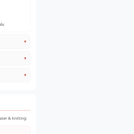
ulu
▾
nginkan
▾
 (bocor)
▾
ser & knitting: