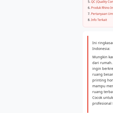
QC (Quality Con
Produk Rhino I
Pertanyaan U
Info Terkait
Ini ringka
Indonesia:
Mungkin kam
dari rumah.
ingin berkr
ruang besar
printing ho
mampu mence
ruang terba
Cocok untuk
profesional 