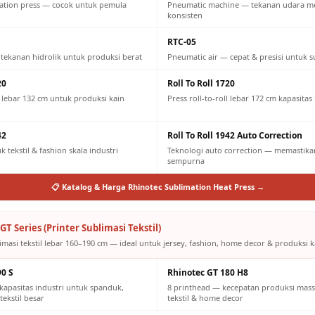
ation press — cocok untuk pemula
Pneumatic machine — tekanan udara m
konsisten
RTC-05
 tekanan hidrolik untuk produksi berat
Pneumatic air — cepat & presisi untuk s
20
Roll To Roll 1720
ll lebar 132 cm untuk produksi kain
Press roll-to-roll lebar 172 cm kapasitas
42
Roll To Roll 1942 Auto Correction
 tekstil & fashion skala industri
Teknologi auto correction — memastikan
sempurna
📋 Katalog & Harga Rhinotec Sublimation Heat Press →
GT Series (Printer Sublimasi Tekstil)
imasi tekstil lebar 160–190 cm — ideal untuk jersey, fashion, home decor & produksi ka
90 S
Rhinotec GT 180 H8
kapasitas industri untuk spanduk,
8 printhead — kecepatan produksi mass
tekstil besar
tekstil & home decor