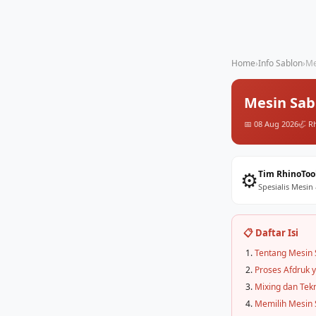
Home
›
Info Sablon
›
Me
Mesin Sabl
📅 08 Aug 2026
🦏 R
⚙️
Tim RhinoToo
Spesialis Mesin
📋 Daftar Isi
Tentang Mesin 
Proses Afdruk 
Mixing dan Tek
Memilih Mesin 