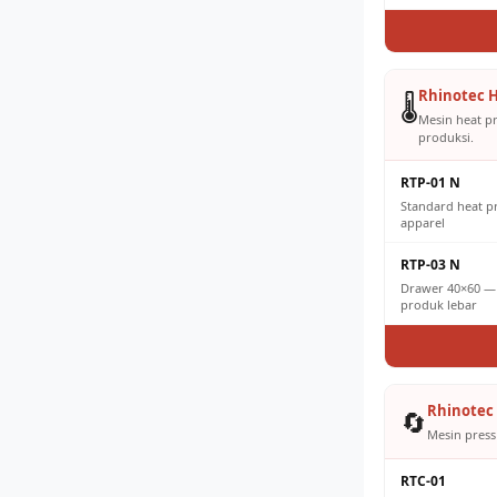
Rhinotec H
🌡️
Mesin heat p
produksi.
RTP-01 N
Standard heat 
apparel
RTP-03 N
Drawer 40×60 — 
produk lebar
Rhinotec 
🔄
Mesin press 
RTC-01