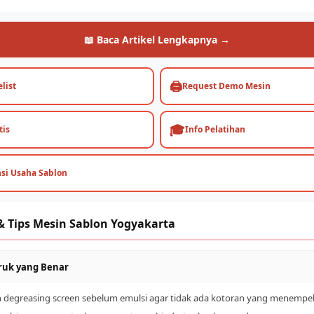
📖 Baca Artikel Lengkapnya →
🖨️
list
Request Demo Mesin
🎓
tis
Info Pelatihan
nsi Usaha Sablon
& Tips Mesin Sablon Yogyakarta
druk yang Benar
n degreasing screen sebelum emulsi agar tidak ada kotoran yang menempe