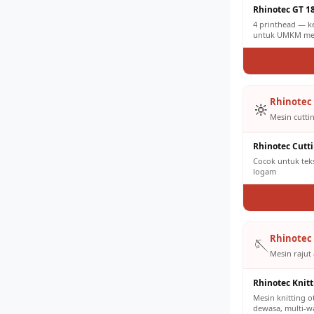
Rhinotec GT 1
4 printhead — k
untuk UMKM men
Rhinotec 
🔆
Mesin cuttin
Rhinotec Cutt
Cocok untuk tekst
logam
Rhinotec 
🪡
Mesin rajut 
Rhinotec Knit
Mesin knitting 
dewasa, multi-w