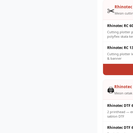
Rhinotec 
✂️
Mesin cuttin
Rhinotec RC 6
Cutting plotter p
polyflex skala ke
Rhinotec RC 1
Cutting plotter 
& banner
Rhinotec 
🖨️
Mesin cetak 
Rhinotec DTF 
2 printhead — e
sablon DTF
Rhinotec DTF 