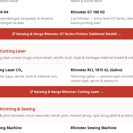
tekstil besar
tekstil & home decor
80 H4
Rhinotec GT 180 H2
eseimbangan kecepatan & efisiensi
2 printhead — entry level GT Series, id
engah ke atas
bisnis printing kain
📋 Katalog & Harga Rhinotec GT Series (Printer Sublimasi Tekstil) →
Cutting Laser
g laser presisi tinggi untuk tekstil, akrilik, kulit, hijab & berbagai material kreatif & ind
ing Laser CO₂
Rhinotec RCL 1815 GL (Galvo)
il, kayu, akrilik, kulit & material non-
Teknologi galvo — pemotongan otomatis
untuk hijab, apron & aksesoris
📋 Katalog & Harga Rhinotec Cutting Laser →
Knitting & Sewing
& jahit otomatis untuk kaos kaki, kerah polo, manset jersey, syal, borg jaket & produk
ting Machine
Rhinotec Sewing Machine