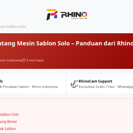
sin Sablon Solo
tang Mesin Sablon Solo – Panduan dari Rhin
hino Indonesia
⏱️ 3 mnt baca
🦏
ls
RhinoCare Support
 & Peralatan Sablon · Rhino Indonesia
Konsultasi Gratis 7 Hari · WhatsApp
Sablon Solo
yang Benar
nik Sablon