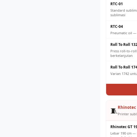
RTC-01
Standard sublim
sublimasi
RTC-04
Pneumatic oil —
Roll To Roll 13
Press roll-to-ro
berkelanjutan
Roll To Roll 17
Varian 1742 untuk
Rhinotec 
🧵
Printer subl
Rhinotec GT 1
Lebar 190 cm — 