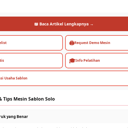
📖 Baca Artikel Lengkapnya →
🖨️
list
Request Demo Mesin
🎓
tis
Info Pelatihan
nsi Usaha Sablon
 Tips Mesin Sablon Solo
druk yang Benar