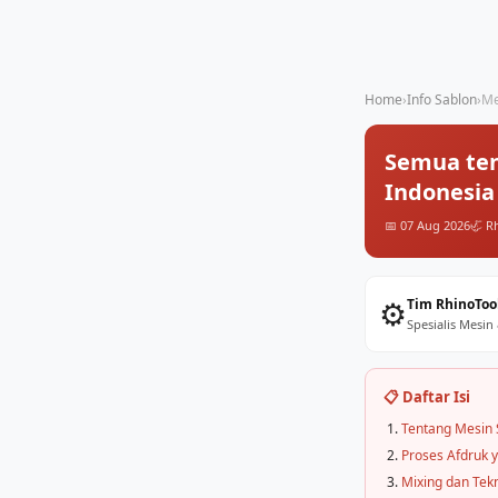
Home
›
Info Sablon
›
Me
Semua ten
Indonesia
📅 07 Aug 2026
🦏 R
⚙️
Tim RhinoToo
Spesialis Mesin
📋 Daftar Isi
Tentang Mesin 
Proses Afdruk 
Mixing dan Tek