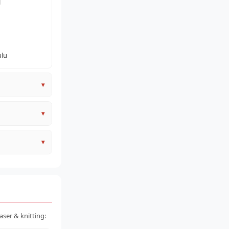
l
ulu
▾
nginkan
▾
 (bocor)
▾
ser & knitting: