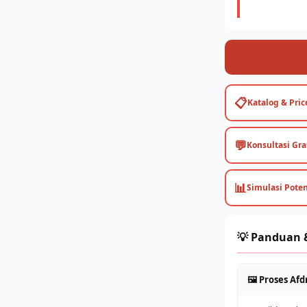
📋
Katalog & Price
💬
Konsultasi Gra
📊
Simulasi Pote
💡 Panduan &
🖼️ Proses Af