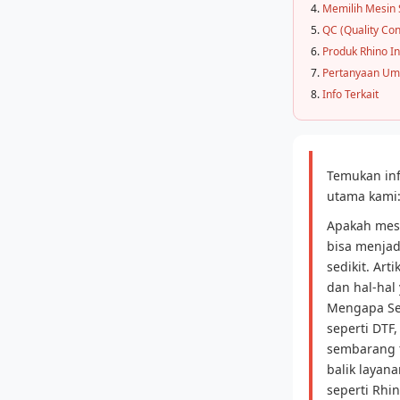
Memilih Mesin 
QC (Quality Con
Produk Rhino I
Pertanyaan U
Info Terkait
Temukan in
utama kami
Apakah mesi
bisa menjad
sedikit. Art
dan hal-hal
Mengapa Ser
seperti DTF
sembarang t
balik layan
seperti Rhin