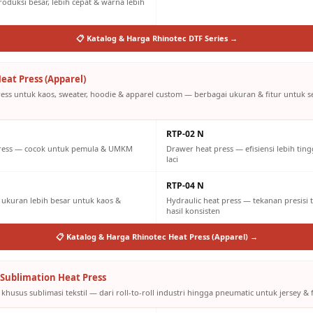
oduksi besar, lebih cepat & warna lebih
📋 Katalog & Harga Rhinotec DTF Series →
eat Press (Apparel)
ress untuk kaos, sweater, hoodie & apparel custom — berbagai ukuran & fitur untuk 
RTP-02 N
press — cocok untuk pemula & UMKM
Drawer heat press — efisiensi lebih tin
laci
RTP-04 N
ukuran lebih besar untuk kaos &
Hydraulic heat press — tekanan presisi 
hasil konsisten
📋 Katalog & Harga Rhinotec Heat Press (Apparel) →
Sublimation Heat Press
khusus sublimasi tekstil — dari roll-to-roll industri hingga pneumatic untuk jersey & f