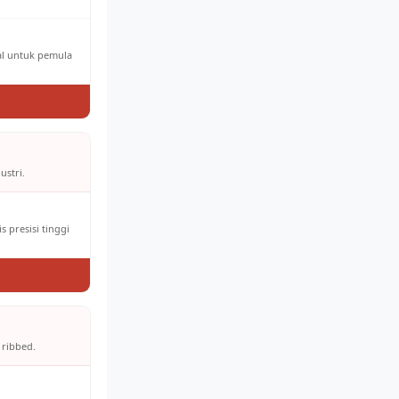
eal untuk pemula
ustri.
 presisi tinggi
 ribbed.