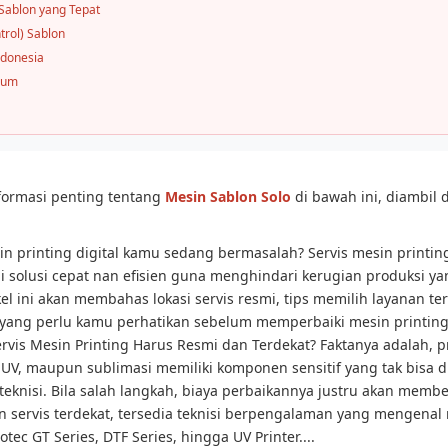
Sablon yang Tepat
trol) Sablon
ndonesia
mum
formasi penting tentang
Mesin Sablon Solo
di bawah ini, diambil d
:
n printing digital kamu sedang bermasalah? Servis mesin printin
i solusi cepat nan efisien guna menghindari kerugian produksi ya
ikel ini akan membahas lokasi servis resmi, tips memilih layanan te
 yang perlu kamu perhatikan sebelum memperbaiki mesin printin
vis Mesin Printing Harus Resmi dan Terdekat? Faktanya adalah, pri
, UV, maupun sublimasi memiliki komponen sensitif yang tak bisa d
eknisi. Bila salah langkah, biaya perbaikannya justru akan membe
an servis terdekat, tersedia teknisi berpengalaman yang mengena
otec GT Series, DTF Series, hingga UV Printer....