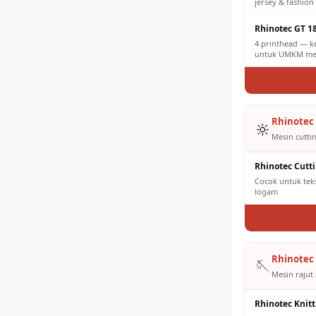
jersey & fashion 
Rhinotec GT 1
4 printhead — k
untuk UMKM men
Rhinotec 
🔆
Mesin cuttin
Rhinotec Cutt
Cocok untuk tekst
logam
Rhinotec 
🪡
Mesin rajut 
Rhinotec Knit