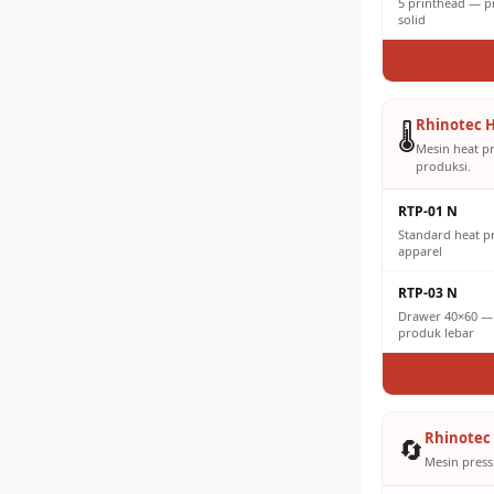
5 printhead — pr
solid
Rhinotec H
🌡️
Mesin heat p
produksi.
RTP-01 N
Standard heat 
apparel
RTP-03 N
Drawer 40×60 — 
produk lebar
Rhinotec 
🔄
Mesin press 