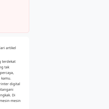
ari artikel
g terdekat
ng tak
rpercaya,
g kamu.
nter digital
itangani
ngkak. Di
l mesin-mesin