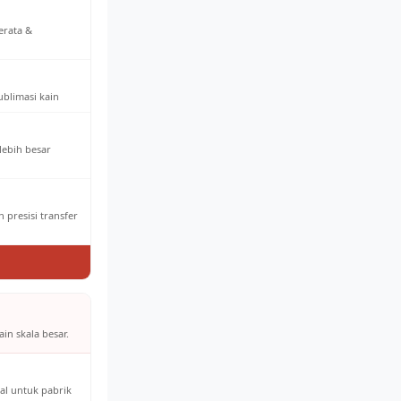
erata &
ublimasi kain
 lebih besar
 presisi transfer
in skala besar.
al untuk pabrik