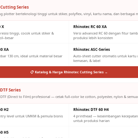
Cutting Series
g plotter berteknologi tinggi untuk stiker, polyflex, vinyl, kartu nama, dan berbagai m
0 X
Rhinotec RC 60 XA
resisi tinggi, cocok untuk stiker &
Versi advanced RC 60 dengan fitur tam
cil–besar
produksi lebih konsisten
30 XA
Rhinotec ASC-Series
lebar 130 cm, ideal untuk material besar
Auto-sheet cutter otomatis untuk kartu n
kemasan, & label
📋 Katalog & Harga Rhinotec Cutting Series →
DTF Series
DTF (Direct to Film) profesional — cetak full-color ke cotton, polyester, nylon & semua 
60 H2
Rhinotec DTF 60 H4
ntry level untuk UMKM & pemula bisnis
4 printhead — keseimbangan kecepatan 
untuk produksi harian
60 H5