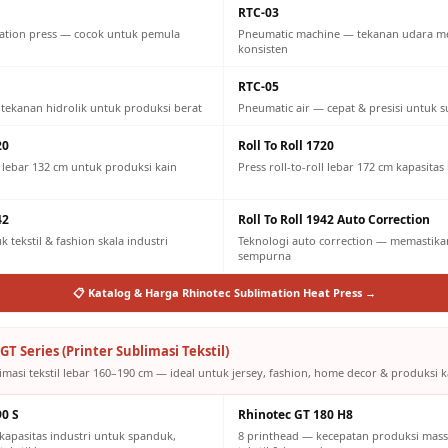
RTC-03
ation press — cocok untuk pemula
Pneumatic machine — tekanan udara m
konsisten
RTC-05
 tekanan hidrolik untuk produksi berat
Pneumatic air — cepat & presisi untuk s
20
Roll To Roll 1720
ll lebar 132 cm untuk produksi kain
Press roll-to-roll lebar 172 cm kapasitas
42
Roll To Roll 1942 Auto Correction
 tekstil & fashion skala industri
Teknologi auto correction — memastikan
sempurna
📋 Katalog & Harga Rhinotec Sublimation Heat Press →
GT Series (Printer Sublimasi Tekstil)
imasi tekstil lebar 160–190 cm — ideal untuk jersey, fashion, home decor & produksi ka
90 S
Rhinotec GT 180 H8
kapasitas industri untuk spanduk,
8 printhead — kecepatan produksi mass