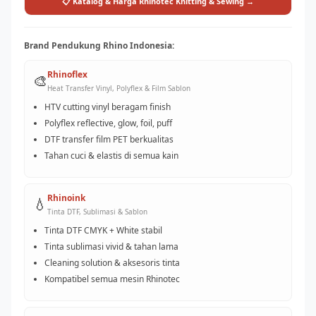
📋 Katalog & Harga Rhinotec Knitting & Sewing →
Brand Pendukung Rhino Indonesia:
Rhinoflex
🎨
Heat Transfer Vinyl, Polyflex & Film Sablon
HTV cutting vinyl beragam finish
Polyflex reflective, glow, foil, puff
DTF transfer film PET berkualitas
Tahan cuci & elastis di semua kain
Rhinoink
💧
Tinta DTF, Sublimasi & Sablon
Tinta DTF CMYK + White stabil
Tinta sublimasi vivid & tahan lama
Cleaning solution & aksesoris tinta
Kompatibel semua mesin Rhinotec