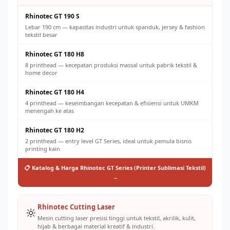
Rhinotec GT 190 S
Lebar 190 cm — kapasitas industri untuk spanduk, jersey & fashion
tekstil besar
Rhinotec GT 180 H8
8 printhead — kecepatan produksi massal untuk pabrik tekstil &
home decor
Rhinotec GT 180 H4
4 printhead — keseimbangan kecepatan & efisiensi untuk UMKM
menengah ke atas
Rhinotec GT 180 H2
2 printhead — entry level GT Series, ideal untuk pemula bisnis
printing kain
📋 Katalog & Harga Rhinotec GT Series (Printer Sublimasi Tekstil)
→
Rhinotec Cutting Laser
🔆
Mesin cutting laser presisi tinggi untuk tekstil, akrilik, kulit,
hijab & berbagai material kreatif & industri.