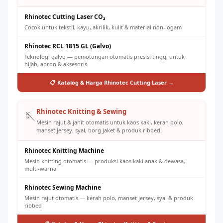
Rhinotec Cutting Laser CO₂
Cocok untuk tekstil, kayu, akrilik, kulit & material non-logam
Rhinotec RCL 1815 GL (Galvo)
Teknologi galvo — pemotongan otomatis presisi tinggi untuk
hijab, apron & aksesoris
📋 Katalog & Harga Rhinotec Cutting Laser →
Rhinotec Knitting & Sewing
🪡
Mesin rajut & jahit otomatis untuk kaos kaki, kerah polo,
manset jersey, syal, borg jaket & produk ribbed.
Rhinotec Knitting Machine
Mesin knitting otomatis — produksi kaos kaki anak & dewasa,
multi-warna
Rhinotec Sewing Machine
Mesin rajut otomatis — kerah polo, manset jersey, syal & produk
ribbed