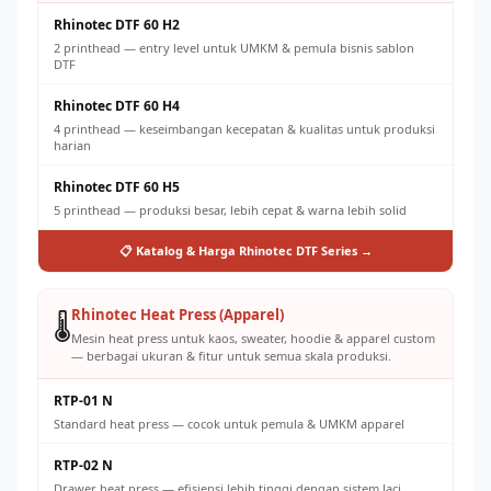
Rhinotec DTF 60 H2
2 printhead — entry level untuk UMKM & pemula bisnis sablon
DTF
Rhinotec DTF 60 H4
4 printhead — keseimbangan kecepatan & kualitas untuk produksi
harian
Rhinotec DTF 60 H5
5 printhead — produksi besar, lebih cepat & warna lebih solid
📋 Katalog & Harga Rhinotec DTF Series →
Rhinotec Heat Press (Apparel)
🌡️
Mesin heat press untuk kaos, sweater, hoodie & apparel custom
— berbagai ukuran & fitur untuk semua skala produksi.
RTP-01 N
Standard heat press — cocok untuk pemula & UMKM apparel
RTP-02 N
Drawer heat press — efisiensi lebih tinggi dengan sistem laci