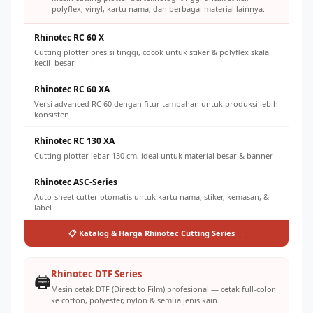
polyflex, vinyl, kartu nama, dan berbagai material lainnya.
Rhinotec RC 60 X
Cutting plotter presisi tinggi, cocok untuk stiker & polyflex skala
kecil–besar
Rhinotec RC 60 XA
Versi advanced RC 60 dengan fitur tambahan untuk produksi lebih
konsisten
Rhinotec RC 130 XA
Cutting plotter lebar 130 cm, ideal untuk material besar & banner
Rhinotec ASC-Series
Auto-sheet cutter otomatis untuk kartu nama, stiker, kemasan, &
label
📋 Katalog & Harga Rhinotec Cutting Series →
Rhinotec DTF Series
🖨️
Mesin cetak DTF (Direct to Film) profesional — cetak full-color
ke cotton, polyester, nylon & semua jenis kain.