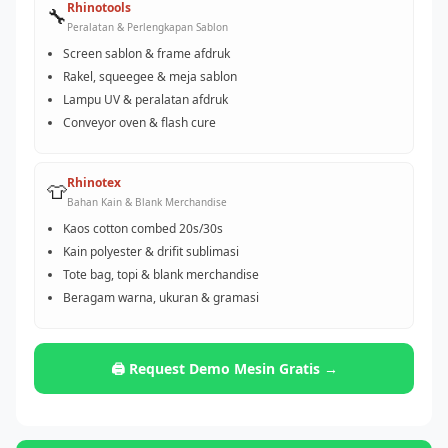
Rhinotools
🔧
Peralatan & Perlengkapan Sablon
Screen sablon & frame afdruk
Rakel, squeegee & meja sablon
Lampu UV & peralatan afdruk
Conveyor oven & flash cure
Rhinotex
👕
Bahan Kain & Blank Merchandise
Kaos cotton combed 20s/30s
Kain polyester & drifit sublimasi
Tote bag, topi & blank merchandise
Beragam warna, ukuran & gramasi
🖨️ Request Demo Mesin Gratis →