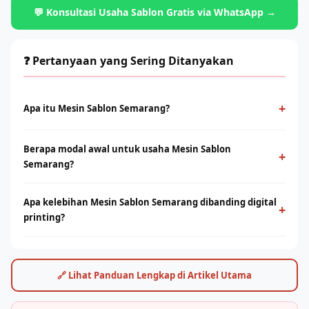
💬 Konsultasi Usaha Sablon Gratis via WhatsApp →
❓ Pertanyaan yang Sering Ditanyakan
+
Apa itu Mesin Sablon Semarang?
Mesin Sablon Semarang adalah metode cetak konvensional
Berapa modal awal untuk usaha Mesin Sablon
menggunakan screen dan tinta yang ditekan ke permukaan
+
Semarang?
kain. Cocok untuk produksi massal dengan desain solid dan
tahan lama.
Modal bervariasi tergantung skala usaha, mulai dari paket
Apa kelebihan Mesin Sablon Semarang dibanding digital
starter manual hingga mesin otomatis. Konsultasikan dengan
+
printing?
tim Rhino Indonesia untuk simulasi usaha sesuai budget Anda.
Sablon unggul di produksi massal dengan biaya per unit lebih
rendah. Digital printing (DTF/sublimasi) unggul untuk order
satuan, full-color, dan desain detail. Keduanya bisa saling
🔗 Lihat Panduan Lengkap di Artikel Utama
melengkapi.