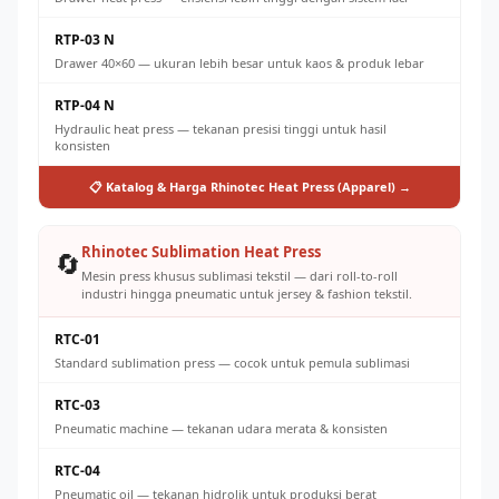
RTP-03 N
Drawer 40×60 — ukuran lebih besar untuk kaos & produk lebar
RTP-04 N
Hydraulic heat press — tekanan presisi tinggi untuk hasil
konsisten
📋 Katalog & Harga Rhinotec Heat Press (Apparel) →
Rhinotec Sublimation Heat Press
🔄
Mesin press khusus sublimasi tekstil — dari roll-to-roll
industri hingga pneumatic untuk jersey & fashion tekstil.
RTC-01
Standard sublimation press — cocok untuk pemula sublimasi
RTC-03
Pneumatic machine — tekanan udara merata & konsisten
RTC-04
Pneumatic oil — tekanan hidrolik untuk produksi berat