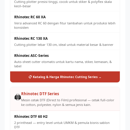
Cutting plotter presisi tinggi, cocok untuk stiker & polyflex skala
kecil–besar
Rhinotec RC 60 XA
Versi advanced RC 60 dengan fitur tambahan untuk produksi lebih
konsisten
Rhinotec RC 130 XA
Cutting plotter lebar 130 cm, ideal untuk material besar & banner
Rhinotec ASC-Series
Auto-sheet cutter otomatis untuk kartu nama, stiker, kemasan, &
label
📋 Katalog & Harga Rhinotec Cutting Series →
Rhinotec DTF Series
🖨️
Mesin cetak DTF (Direct to Film) profesional — cetak full-color
ke cotton, polyester, nylon & semua jenis kain.
Rhinotec DTF 60 H2
2 printhead — entry level untuk UMKM & pemula bisnis sablon
DTF