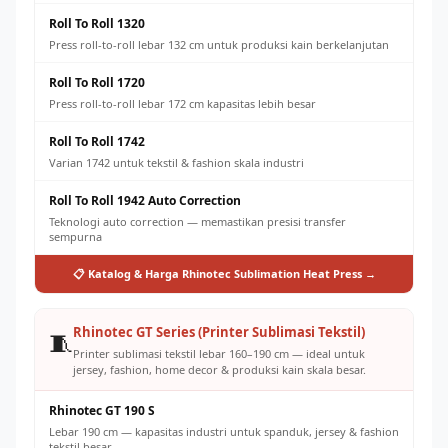
Roll To Roll 1320
Press roll-to-roll lebar 132 cm untuk produksi kain berkelanjutan
Roll To Roll 1720
Press roll-to-roll lebar 172 cm kapasitas lebih besar
Roll To Roll 1742
Varian 1742 untuk tekstil & fashion skala industri
Roll To Roll 1942 Auto Correction
Teknologi auto correction — memastikan presisi transfer
sempurna
📋 Katalog & Harga Rhinotec Sublimation Heat Press →
Rhinotec GT Series (Printer Sublimasi Tekstil)
🧵
Printer sublimasi tekstil lebar 160–190 cm — ideal untuk
jersey, fashion, home decor & produksi kain skala besar.
Rhinotec GT 190 S
Lebar 190 cm — kapasitas industri untuk spanduk, jersey & fashion
tekstil besar