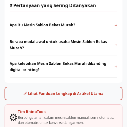
❓ Pertanyaan yang Sering Ditanyakan
+
Apa itu Mesin Sablon Bekas Murah?
Mesin Sablon Bekas Murah adalah metode cetak konvensional
Berapa modal awal untuk usaha Mesin Sablon Bekas
menggunakan screen dan tinta yang ditekan ke permukaan
+
Murah?
kain. Cocok untuk produksi massal dengan desain solid dan
tahan lama.
Modal bervariasi tergantung skala usaha, mulai dari paket
Apa kelebihan Mesin Sablon Bekas Murah dibanding
starter manual hingga mesin otomatis. Konsultasikan dengan
+
digital printing?
tim Rhino Indonesia untuk simulasi usaha sesuai budget Anda.
Sablon unggul di produksi massal dengan biaya per unit lebih
rendah. Digital printing (DTF/sublimasi) unggul untuk order
satuan, full-color, dan desain detail. Keduanya bisa saling
🔗 Lihat Panduan Lengkap di Artikel Utama
melengkapi.
Tim RhinoTools
⚙️
Berpengalaman dalam mesin sablon manual, semi-otomatis,
dan otomatis untuk konveksi dan garmen.