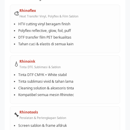
Rhinoflex
🎨
Heat Transfer Vinyl, Polyflex & Film Sablon
HTV cutting vinyl beragam finish
Polyflex reflective, glow, foil, puff
DTF transfer film PET berkualitas
Tahan cuci & elastis di semua kain
Rhinoink
💧
Tinta DTF, Sublimasi & Sablon
Tinta DTF CMYK + White stabil
Tinta sublimasi vivid & tahan lama
Cleaning solution & aksesoris tinta
Kompatibel semua mesin Rhinotec
Rhinotools
🔧
Peralatan & Perlengkapan Sablon
Screen sablon & frame afdruk