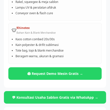
Rakel, squeegee & meja sablon
Lampu UV & peralatan afdruk
Conveyor oven & flash cure
Rhinotex
👕
Bahan Kain & Blank Merchandise
Kaos cotton combed 20s/30s
Kain polyester & drifit sublimasi
Tote bag, topi & blank merchandise
Beragam warna, ukuran & gramasi
🖨️ Request Demo Mesin Gratis →
💬 Konsultasi Usaha Sablon Gratis via WhatsApp →