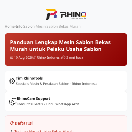
Home
›
Info Sablon
›
Mesin Sablon Bekas Murah
Panduan Lengkap Mesin Sablon Bekas
Murah untuk Pelaku Usaha Sablon
📅 10 Aug 2026
🦏 Rhino Indonesia
⏱️ 3 mnt baca
⚙️
Tim RhinoTools
Spesialis Mesin & Peralatan Sablon · Rhino Indonesia
🦏
RhinoCare Support
Konsultasi Gratis 7 Hari · WhatsApp Aktif
📋 Daftar Isi
Tentang Mesin Sablon Bekas Murah