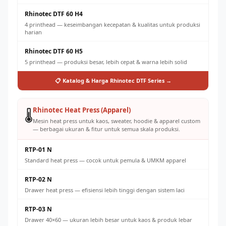
Rhinotec DTF 60 H4
4 printhead — keseimbangan kecepatan & kualitas untuk produksi
harian
Rhinotec DTF 60 H5
5 printhead — produksi besar, lebih cepat & warna lebih solid
📋 Katalog & Harga Rhinotec DTF Series →
Rhinotec Heat Press (Apparel)
🌡️
Mesin heat press untuk kaos, sweater, hoodie & apparel custom
— berbagai ukuran & fitur untuk semua skala produksi.
RTP-01 N
Standard heat press — cocok untuk pemula & UMKM apparel
RTP-02 N
Drawer heat press — efisiensi lebih tinggi dengan sistem laci
RTP-03 N
Drawer 40×60 — ukuran lebih besar untuk kaos & produk lebar