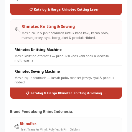
📋 Katalog & Harga Rhinotec Cutting Laser →
Rhinotec Knitting & Sewing
🪡
Mesin rajut & jahit otomatis untuk kaos kaki, kerah polo,
manset jersey, syal, borg jaket & produk ribbed.
Rhinotec Knitting Machine
Mesin knitting otomatis — produksi kaos kaki anak & dewasa,
multi-warna
Rhinotec Sewing Machine
Mesin rajut otomatis — kerah polo, manset jersey, syal & produk
ribbed
📋 Katalog & Harga Rhinotec Knitting & Sewing →
Brand Pendukung Rhino Indonesia:
Rhinoflex
🎨
Heat Transfer Vinyl, Polyflex & Film Sablon