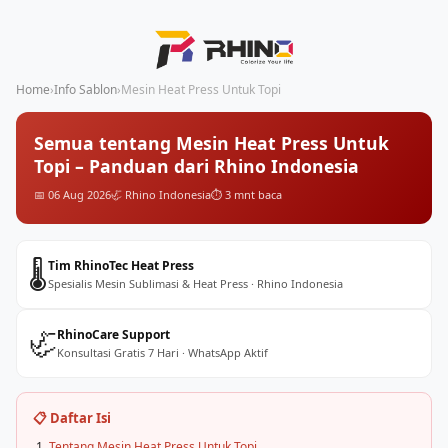
Home
›
Info Sablon
›
Mesin Heat Press Untuk Topi
Semua tentang Mesin Heat Press Untuk
Topi – Panduan dari Rhino Indonesia
📅 06 Aug 2026
🦏 Rhino Indonesia
⏱️ 3 mnt baca
🌡️
Tim RhinoTec Heat Press
Spesialis Mesin Sublimasi & Heat Press · Rhino Indonesia
🦏
RhinoCare Support
Konsultasi Gratis 7 Hari · WhatsApp Aktif
📋 Daftar Isi
Tentang Mesin Heat Press Untuk Topi