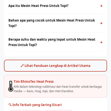
+
Apa itu Mesin Heat Press Untuk Topi?
Mesin Heat Press Untuk Topi adalah proses cetak
Bahan apa yang cocok untuk Mesin Heat Press Untuk
menggunakan panas dan tekanan untuk mentransfer tinta ke
+
Topi?
media berbahan polyester. Menghasilkan warna tajam, tahan
lama, dan tidak terasa di permukaan.
Sublimasi bekerja optimal pada bahan polyester 100% atau
Berapa suhu dan waktu yang tepat untuk Mesin Heat
campuran poly tinggi. Untuk kaos cotton, teknologi DTF dari
+
Press Untuk Topi?
Rhino Indonesia bisa menjadi alternatif terbaik.
Umumnya suhu 180–200°C selama 30–60 detik, tergantung
jenis bahan dan mesin. Rhino Indonesia menyediakan panduan
settingan optimal dan pelatihan langsung.
🔗 Lihat Panduan Lengkap di Artikel Utama
Tim RhinoTec Heat Press
🌡️
Ahli dalam teknologi sublimasi dan heat transfer untuk berbagai
media — kaos, mug, topi, dan merchandise.
🔍 Info Terkait yang Sering Dicari