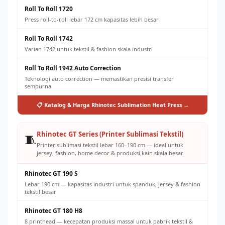
Roll To Roll 1720
Press roll-to-roll lebar 172 cm kapasitas lebih besar
Roll To Roll 1742
Varian 1742 untuk tekstil & fashion skala industri
Roll To Roll 1942 Auto Correction
Teknologi auto correction — memastikan presisi transfer
sempurna
📋 Katalog & Harga Rhinotec Sublimation Heat Press →
Rhinotec GT Series (Printer Sublimasi Tekstil)
🧵
Printer sublimasi tekstil lebar 160–190 cm — ideal untuk
jersey, fashion, home decor & produksi kain skala besar.
Rhinotec GT 190 S
Lebar 190 cm — kapasitas industri untuk spanduk, jersey & fashion
tekstil besar
Rhinotec GT 180 H8
8 printhead — kecepatan produksi massal untuk pabrik tekstil &