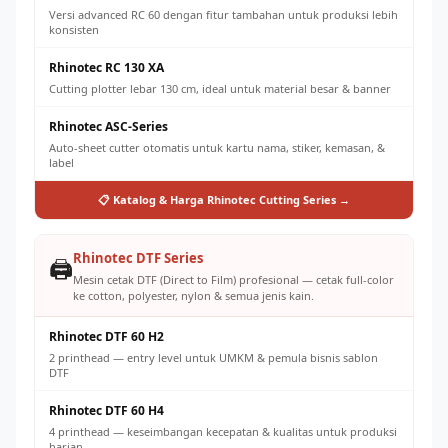
Versi advanced RC 60 dengan fitur tambahan untuk produksi lebih
konsisten
Rhinotec RC 130 XA
Cutting plotter lebar 130 cm, ideal untuk material besar & banner
Rhinotec ASC-Series
Auto-sheet cutter otomatis untuk kartu nama, stiker, kemasan, &
label
📋 Katalog & Harga Rhinotec Cutting Series →
Rhinotec DTF Series
🖨️
Mesin cetak DTF (Direct to Film) profesional — cetak full-color
ke cotton, polyester, nylon & semua jenis kain.
Rhinotec DTF 60 H2
2 printhead — entry level untuk UMKM & pemula bisnis sablon
DTF
Rhinotec DTF 60 H4
4 printhead — keseimbangan kecepatan & kualitas untuk produksi
harian