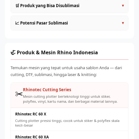
Desain dalam mode warna CMYK untuk prediksi warna
🛒 Produk yang Bisa Disublimasi
▾
yang lebih akurat
Tambahkan 3–5mm bleed di semua sisi untuk
Kaos dan pakaian polyester (jersey, baju olahraga, kostum
📈 Potensi Pasar Sublimasi
▾
menghindari pinggiran putih
tim)
Warna akan terlihat lebih gelap di layar — kalibrasi
Mug, gelas, tumbler (dengan coating sublimasi)
Permintaan merchandise sublimasi terus meningkat dari
monitor dengan hasil print nyata
Topi, cap baseball, bucket hat polyester
segmen: olahraga (jersey tim), komunitas (kaos
Resolusi minimal 150–200 DPI pada ukuran sebenarnya
Tote bag, case HP, bantal, selimut fleece
gathering), korporat (merchandise promosi), dan personal
🦏 Produk & Mesin Rhino Indonesia
Simpan dalam format TIFF atau PDF untuk kualitas cetak
(custom gifts). Modal awal relatif rendah dengan potensi
Produk korporat: ID card holder, lanyard, merchandise
terbaik
margin 60–150% per produk jadi.
kantor
Temukan mesin yang tepat untuk usaha sablon Anda — dari
cutting, DTF, sublimasi, hingga laser & knitting:
Rhinotec Cutting Series
✂️
Mesin cutting plotter berteknologi tinggi untuk stiker,
polyflex, vinyl, kartu nama, dan berbagai material lainnya.
Rhinotec RC 60 X
Cutting plotter presisi tinggi, cocok untuk stiker & polyflex skala
kecil–besar
Rhinotec RC 60 XA