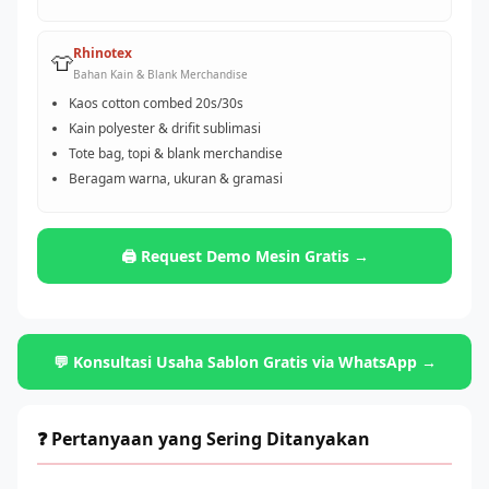
Rhinotex
👕
Bahan Kain & Blank Merchandise
Kaos cotton combed 20s/30s
Kain polyester & drifit sublimasi
Tote bag, topi & blank merchandise
Beragam warna, ukuran & gramasi
🖨️ Request Demo Mesin Gratis →
💬 Konsultasi Usaha Sablon Gratis via WhatsApp →
❓ Pertanyaan yang Sering Ditanyakan