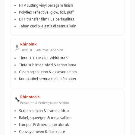
HTV cutting vinyl beragam finish
Polyflex reflective, glow, foil, puff
DTF transfer film PET berkualitas
Tahan cuci & elastis di semua kain
Rhinoink
💧
Tinta DTF, Sublimasi & Sablon
Tinta DTF CMYK + White stabil
Tinta sublimasi vivid & tahan lama
Cleaning solution & aksesoris tinta
Kompatibel semua mesin Rhinotec
Rhinotools
🔧
Peralatan & Perlengkapan Sablon
Screen sablon & frame afdruk
Rakel, squeegee & meja sablon
Lampu UV & peralatan afdruk
Conveyor oven & flash cure