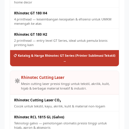
home decor
Rhinotec GT 180 H4
4 printhead — keseimbangan kecepatan & efisiensi untuk UMKM
menengah ke atas
Rhinotec GT 180 H2
2 printhead — entry level GT Series, ideal untuk pemula bisnis
printing kain
📋 Katalog & Harga Rhinotec GT Series (Printer Sublimasi Tekstil)
→
Rhinotec Cutting Laser
🔆
Mesin cutting laser presisi tinggi untuk tekstil, akrilik, kulit,
hijab & berbagai material kreatif & industri.
Rhinotec Cutting Laser CO₂
Cocok untuk tekstil, kayu, akrilik, kulit & material non-logam
Rhinotec RCL 1815 GL (Galvo)
Teknologi galvo — pemotongan otomatis presisi tinggi untuk
hijab, apron & aksesoris