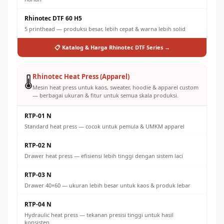
Rhinotec DTF 60 H5
5 printhead — produksi besar, lebih cepat & warna lebih solid
📋 Katalog & Harga Rhinotec DTF Series →
Rhinotec Heat Press (Apparel)
🌡️
Mesin heat press untuk kaos, sweater, hoodie & apparel custom
— berbagai ukuran & fitur untuk semua skala produksi.
RTP-01 N
Standard heat press — cocok untuk pemula & UMKM apparel
RTP-02 N
Drawer heat press — efisiensi lebih tinggi dengan sistem laci
RTP-03 N
Drawer 40×60 — ukuran lebih besar untuk kaos & produk lebar
RTP-04 N
Hydraulic heat press — tekanan presisi tinggi untuk hasil
konsisten