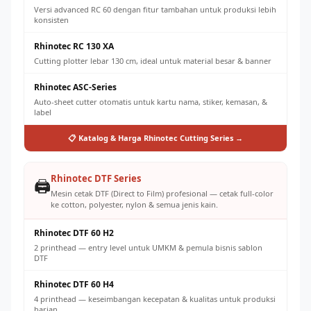
Versi advanced RC 60 dengan fitur tambahan untuk produksi lebih
konsisten
Rhinotec RC 130 XA
Cutting plotter lebar 130 cm, ideal untuk material besar & banner
Rhinotec ASC-Series
Auto-sheet cutter otomatis untuk kartu nama, stiker, kemasan, &
label
📋 Katalog & Harga Rhinotec Cutting Series →
Rhinotec DTF Series
🖨️
Mesin cetak DTF (Direct to Film) profesional — cetak full-color
ke cotton, polyester, nylon & semua jenis kain.
Rhinotec DTF 60 H2
2 printhead — entry level untuk UMKM & pemula bisnis sablon
DTF
Rhinotec DTF 60 H4
4 printhead — keseimbangan kecepatan & kualitas untuk produksi
harian