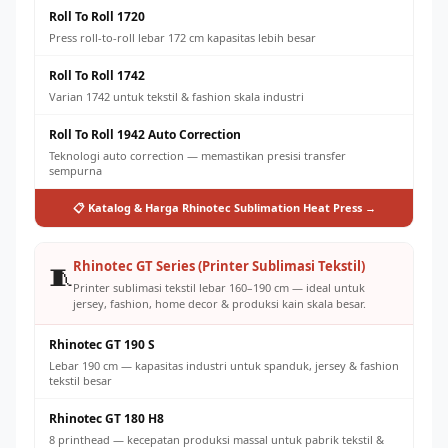
Roll To Roll 1720
Press roll-to-roll lebar 172 cm kapasitas lebih besar
Roll To Roll 1742
Varian 1742 untuk tekstil & fashion skala industri
Roll To Roll 1942 Auto Correction
Teknologi auto correction — memastikan presisi transfer
sempurna
📋 Katalog & Harga Rhinotec Sublimation Heat Press →
Rhinotec GT Series (Printer Sublimasi Tekstil)
🧵
Printer sublimasi tekstil lebar 160–190 cm — ideal untuk
jersey, fashion, home decor & produksi kain skala besar.
Rhinotec GT 190 S
Lebar 190 cm — kapasitas industri untuk spanduk, jersey & fashion
tekstil besar
Rhinotec GT 180 H8
8 printhead — kecepatan produksi massal untuk pabrik tekstil &