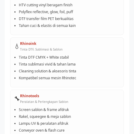
HTV cutting vinyl beragam finish
Polyflex reflective, glow, foil, puff
DTF transfer film PET berkualitas
Tahan cuci & elastis di semua kain
Rhinoink
💧
Tinta DTF, Sublimasi & Sablon
Tinta DTF CMYK + White stabil
Tinta sublimasi vivid & tahan lama
Cleaning solution & aksesoris tinta
Kompatibel semua mesin Rhinotec
Rhinotools
🔧
Peralatan & Perlengkapan Sablon
Screen sablon & frame afdruk
Rakel, squeegee & meja sablon
Lampu UV & peralatan afdruk
Conveyor oven & flash cure