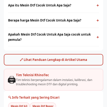
+
Apa itu Mesin Dtf Cocok Untuk Apa Saja?
Mesin Dtf Cocok Untuk Apa Saja adalah teknologi cetak digital
yang menggunakan film PET sebagai media transfer ke
+
Berapa harga Mesin Dtf Cocok Untuk Apa Saja?
berbagai jenis kain, termasuk cotton. Cocok untuk cetak full-
Harga mesin dtf cocok untuk apa saja bervariasi tergantung
color dengan detail tinggi tanpa minimum order.
Apakah Mesin Dtf Cocok Untuk Apa Saja cocok untuk
ukuran print head dan kapasitas produksi. Hubungi tim
+
pemula?
RhinoCare untuk mendapatkan penawaran terbaik dan simulasi
ROI sesuai kebutuhan usaha Anda.
Ya, mesin dtf cocok untuk apa saja cukup mudah dioperasikan
dengan pelatihan yang tepat. Rhino Indonesia menyediakan
training dan pendampingan after-sales agar bisnis sablon Anda
🔗 Lihat Panduan Lengkap di Artikel Utama
cepat berjalan.
Tim Teknisi RhinoTec
🖨️
Tim teknisi berpengalaman dalam instalasi, kalibrasi, dan
troubleshooting mesin DTF dan digital printing.
🔍 Info Terkait yang Sering Dicari
Mesin Dtf A3
Mesin Dtf Bogor