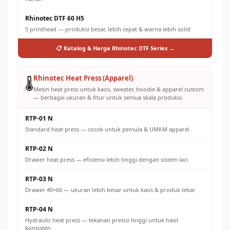
Rhinotec DTF 60 H5
5 printhead — produksi besar, lebih cepat & warna lebih solid
📋 Katalog & Harga Rhinotec DTF Series →
Rhinotec Heat Press (Apparel)
🌡️
Mesin heat press untuk kaos, sweater, hoodie & apparel custom
— berbagai ukuran & fitur untuk semua skala produksi.
RTP-01 N
Standard heat press — cocok untuk pemula & UMKM apparel
RTP-02 N
Drawer heat press — efisiensi lebih tinggi dengan sistem laci
RTP-03 N
Drawer 40×60 — ukuran lebih besar untuk kaos & produk lebar
RTP-04 N
Hydraulic heat press — tekanan presisi tinggi untuk hasil
konsisten