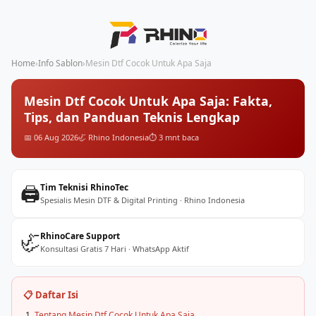
Home
›
Info Sablon
›
Mesin Dtf Cocok Untuk Apa Saja
Mesin Dtf Cocok Untuk Apa Saja: Fakta,
Tips, dan Panduan Teknis Lengkap
📅 06 Aug 2026
🦏 Rhino Indonesia
⏱️ 3 mnt baca
🖨️
Tim Teknisi RhinoTec
Spesialis Mesin DTF & Digital Printing · Rhino Indonesia
🦏
RhinoCare Support
Konsultasi Gratis 7 Hari · WhatsApp Aktif
📋 Daftar Isi
Tentang Mesin Dtf Cocok Untuk Apa Saja