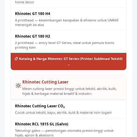
home decor
Rhinotec GT 180 H4
4 printhead — keseimbangan kecepatan & efisiensi untuk UMKM
menengah ke atas
Rhinotec GT 180 H2
2 printhead — entry level GT Series, ideal untuk pemula bisnis
printing kain
📋 Katalog & Harga Rhinotec GT Series (Printer Sublimasi Tekstil)
→
Rhinotec Cutting Laser
🔆
Mesin cutting laser presisi tinggi untuk tekstil, akrilik, kulit,
hijab & berbagai material kreatif & industri.
Rhinotec Cutting Laser CO₂
Cocok untuk tekstil, kayu, akrilik, kulit & material non-logam
Rhinotec RCL 1815 GL (Galvo)
Teknologi galvo — pemotongan otomatis presisi tinggi untuk
hijab, apron & aksesoris