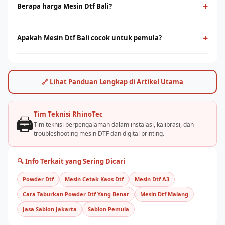
menggunakan film PET sebagai media transfer ke berbagai
+
Berapa harga Mesin Dtf Bali?
jenis kain, termasuk cotton. Cocok untuk cetak full-color
Harga mesin dtf bali bervariasi tergantung ukuran print head
dengan detail tinggi tanpa minimum order.
dan kapasitas produksi. Hubungi tim RhinoCare untuk
+
Apakah Mesin Dtf Bali cocok untuk pemula?
mendapatkan penawaran terbaik dan simulasi ROI sesuai
Ya, mesin dtf bali cukup mudah dioperasikan dengan pelatihan
kebutuhan usaha Anda.
yang tepat. Rhino Indonesia menyediakan training dan
pendampingan after-sales agar bisnis sablon Anda cepat
🔗 Lihat Panduan Lengkap di Artikel Utama
berjalan.
Tim Teknisi RhinoTec
🖨️
Tim teknisi berpengalaman dalam instalasi, kalibrasi, dan
troubleshooting mesin DTF dan digital printing.
🔍 Info Terkait yang Sering Dicari
Powder Dtf
Mesin Cetak Kaos Dtf
Mesin Dtf A3
Cara Taburkan Powder Dtf Yang Benar
Mesin Dtf Malang
Jasa Sablon Jakarta
Sablon Pemula