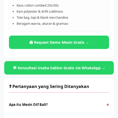
Kaos cotton combed 20s/30s
Kain polyester & drifit sublimasi
Tote bag, topi & blank merchandise
Beragam warna, ukuran & gramasi
🖨️ Request Demo Mesin Gratis →
💬 Konsultasi Usaha Sablon Gratis via WhatsApp →
❓ Pertanyaan yang Sering Ditanyakan
+
Apa itu Mesin Dtf Bali?
Mesin Dtf Bali adalah teknologi cetak digital yang