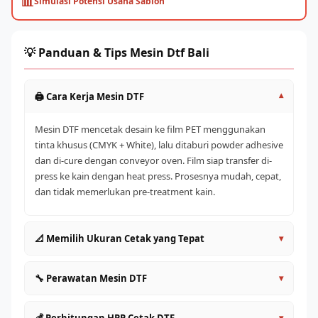
📊
Simulasi Potensi Usaha Sablon
💡 Panduan & Tips Mesin Dtf Bali
🖨️ Cara Kerja Mesin DTF
▾
Mesin DTF mencetak desain ke film PET menggunakan
tinta khusus (CMYK + White), lalu ditaburi powder adhesive
dan di-cure dengan conveyor oven. Film siap transfer di-
press ke kain dengan heat press. Prosesnya mudah, cepat,
dan tidak memerlukan pre-treatment kain.
📐 Memilih Ukuran Cetak yang Tepat
▾
A4/A3 (30cm)
: Entry level, cocok untuk pemula dan
🔧 Perawatan Mesin DTF
▾
satuan
60cm
: Produktivitas lebih tinggi, ideal untuk UMKM aktif
Lakukan head cleaning rutin setiap hari sebelum dan
▾