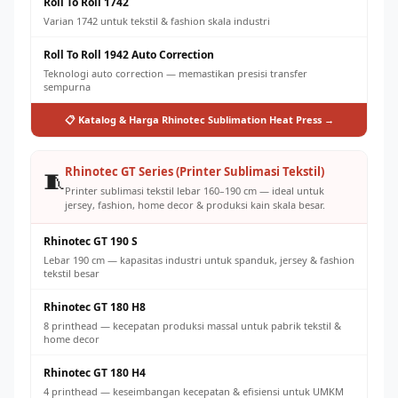
Roll To Roll 1742
Varian 1742 untuk tekstil & fashion skala industri
Roll To Roll 1942 Auto Correction
Teknologi auto correction — memastikan presisi transfer
sempurna
📋 Katalog & Harga Rhinotec Sublimation Heat Press →
Rhinotec GT Series (Printer Sublimasi Tekstil)
🧵
Printer sublimasi tekstil lebar 160–190 cm — ideal untuk
jersey, fashion, home decor & produksi kain skala besar.
Rhinotec GT 190 S
Lebar 190 cm — kapasitas industri untuk spanduk, jersey & fashion
tekstil besar
Rhinotec GT 180 H8
8 printhead — kecepatan produksi massal untuk pabrik tekstil &
home decor
Rhinotec GT 180 H4
4 printhead — keseimbangan kecepatan & efisiensi untuk UMKM