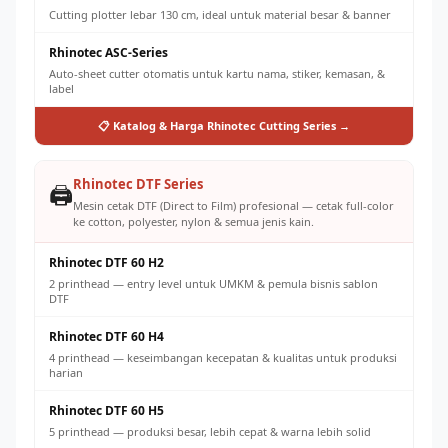
Cutting plotter lebar 130 cm, ideal untuk material besar & banner
Rhinotec ASC-Series
Auto-sheet cutter otomatis untuk kartu nama, stiker, kemasan, &
label
📋 Katalog & Harga Rhinotec Cutting Series →
Rhinotec DTF Series
🖨️
Mesin cetak DTF (Direct to Film) profesional — cetak full-color
ke cotton, polyester, nylon & semua jenis kain.
Rhinotec DTF 60 H2
2 printhead — entry level untuk UMKM & pemula bisnis sablon
DTF
Rhinotec DTF 60 H4
4 printhead — keseimbangan kecepatan & kualitas untuk produksi
harian
Rhinotec DTF 60 H5
5 printhead — produksi besar, lebih cepat & warna lebih solid