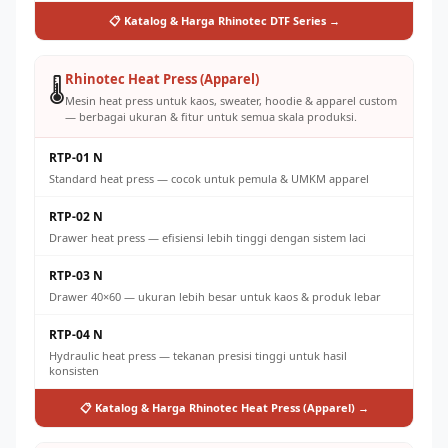
📋 Katalog & Harga Rhinotec DTF Series →
Rhinotec Heat Press (Apparel)
🌡️
Mesin heat press untuk kaos, sweater, hoodie & apparel custom
— berbagai ukuran & fitur untuk semua skala produksi.
RTP-01 N
Standard heat press — cocok untuk pemula & UMKM apparel
RTP-02 N
Drawer heat press — efisiensi lebih tinggi dengan sistem laci
RTP-03 N
Drawer 40×60 — ukuran lebih besar untuk kaos & produk lebar
RTP-04 N
Hydraulic heat press — tekanan presisi tinggi untuk hasil
konsisten
📋 Katalog & Harga Rhinotec Heat Press (Apparel) →