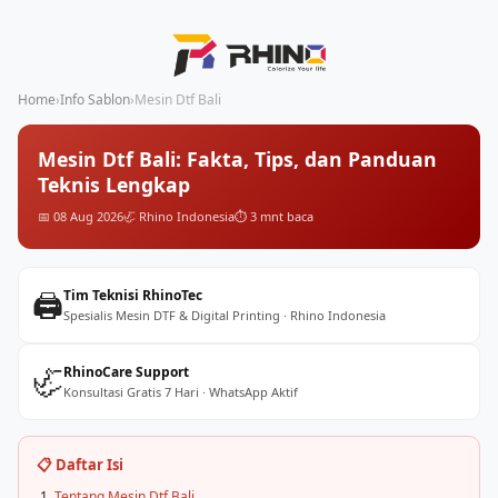
Home
›
Info Sablon
›
Mesin Dtf Bali
Mesin Dtf Bali: Fakta, Tips, dan Panduan
Teknis Lengkap
📅 08 Aug 2026
🦏 Rhino Indonesia
⏱️ 3 mnt baca
🖨️
Tim Teknisi RhinoTec
Spesialis Mesin DTF & Digital Printing · Rhino Indonesia
🦏
RhinoCare Support
Konsultasi Gratis 7 Hari · WhatsApp Aktif
📋 Daftar Isi
Tentang Mesin Dtf Bali