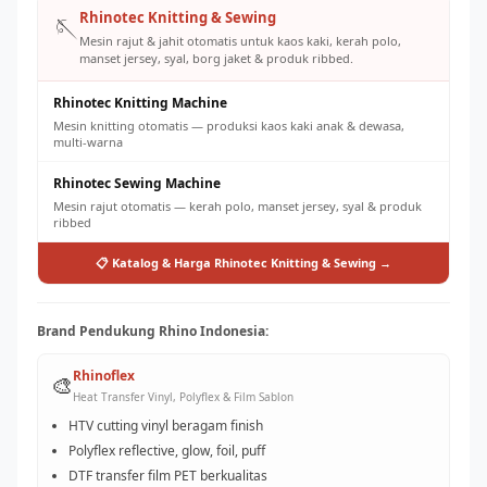
Rhinotec Knitting & Sewing
🪡
Mesin rajut & jahit otomatis untuk kaos kaki, kerah polo,
manset jersey, syal, borg jaket & produk ribbed.
Rhinotec Knitting Machine
Mesin knitting otomatis — produksi kaos kaki anak & dewasa,
multi-warna
Rhinotec Sewing Machine
Mesin rajut otomatis — kerah polo, manset jersey, syal & produk
ribbed
📋 Katalog & Harga Rhinotec Knitting & Sewing →
Brand Pendukung Rhino Indonesia:
Rhinoflex
🎨
Heat Transfer Vinyl, Polyflex & Film Sablon
HTV cutting vinyl beragam finish
Polyflex reflective, glow, foil, puff
DTF transfer film PET berkualitas