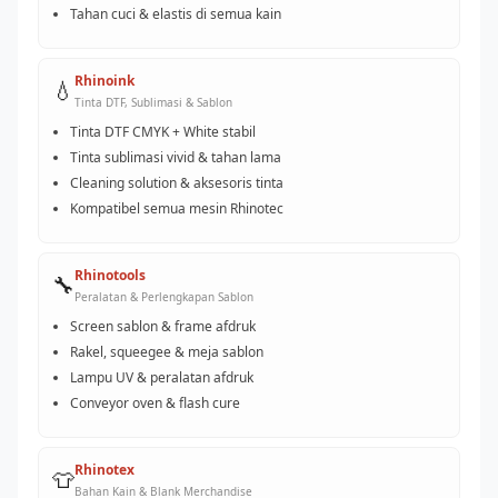
Tahan cuci & elastis di semua kain
Rhinoink
💧
Tinta DTF, Sublimasi & Sablon
Tinta DTF CMYK + White stabil
Tinta sublimasi vivid & tahan lama
Cleaning solution & aksesoris tinta
Kompatibel semua mesin Rhinotec
Rhinotools
🔧
Peralatan & Perlengkapan Sablon
Screen sablon & frame afdruk
Rakel, squeegee & meja sablon
Lampu UV & peralatan afdruk
Conveyor oven & flash cure
Rhinotex
👕
Bahan Kain & Blank Merchandise