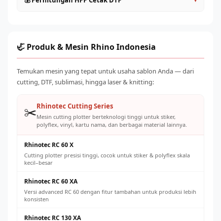
💰 Perhitungan HPP Cetak DTF
Roll to Roll (>60cm)
: Kapasitas industri, untuk produksi
sesudah operasional
massal
Gunakan tinta original atau yang direkomendasikan
HPP per transfer DTF terdiri dari: tinta (~Rp 500–
Pilih sesuai volume order harian yang ditargetkan
supplier untuk mencegah clogging
1.500/lembar A4), powder adhesive (~Rp 200–500), listrik,
Jaga suhu ruangan 20–28°C dan kelembaban 40–60% RH
dan penyusutan mesin. Total biaya produksi umumnya Rp
🦏 Produk & Mesin Rhino Indonesia
Ganti powder adhesive secara teratur dan simpan dengan
2.000–5.000 per transfer A4, dengan harga jual pasar Rp
benar
8.000–25.000 tergantung ukuran dan desain.
Temukan mesin yang tepat untuk usaha sablon Anda — dari
Kalibrasi konveyor oven secara berkala untuk suhu cure
cutting, DTF, sublimasi, hingga laser & knitting:
yang konsisten
Rhinotec Cutting Series
✂️
Mesin cutting plotter berteknologi tinggi untuk stiker,
polyflex, vinyl, kartu nama, dan berbagai material lainnya.
Rhinotec RC 60 X
Cutting plotter presisi tinggi, cocok untuk stiker & polyflex skala
kecil–besar
Rhinotec RC 60 XA
Versi advanced RC 60 dengan fitur tambahan untuk produksi lebih
konsisten
Rhinotec RC 130 XA