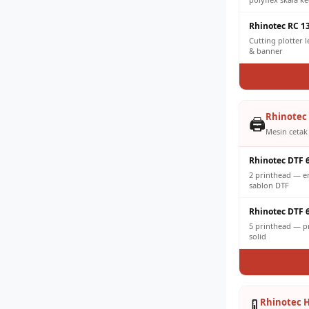
Rhinotec RC 1
Cutting plotter 
& banner
Rhinotec 
🖨️
Mesin cetak 
Rhinotec DTF 
2 printhead — e
sablon DTF
Rhinotec DTF 
5 printhead — pr
solid
Rhinotec H