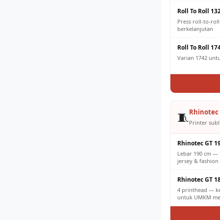
Roll To Roll 13
Press roll-to-ro
berkelanjutan
Roll To Roll 17
Varian 1742 untuk
Rhinotec 
🧵
Printer subl
Rhinotec GT 1
Lebar 190 cm — 
jersey & fashion 
Rhinotec GT 1
4 printhead — k
untuk UMKM men