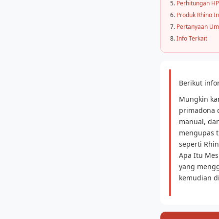
Perhitungan HP
Produk Rhino I
Pertanyaan U
Info Terkait
Berikut inf
Mungkin kamu
primadona d
manual, dan
mengupas tu
seperti Rhi
Apa Itu Mesi
yang menggu
kemudian di