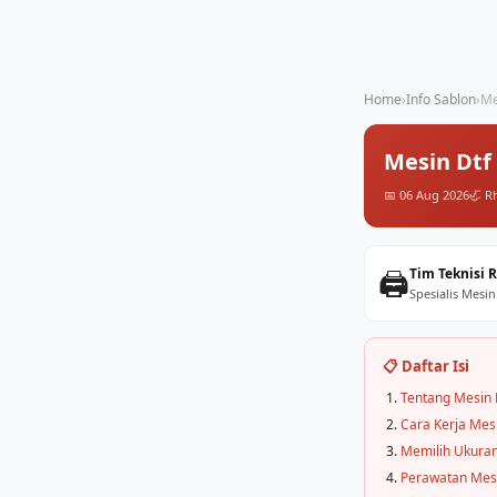
Home
›
Info Sablon
›
Me
Mesin Dtf
📅 06 Aug 2026
🦏 R
🖨️
Tim Teknisi 
Spesialis Mesin
📋 Daftar Isi
Tentang Mesin 
Cara Kerja Mes
Memilih Ukuran
Perawatan Mes