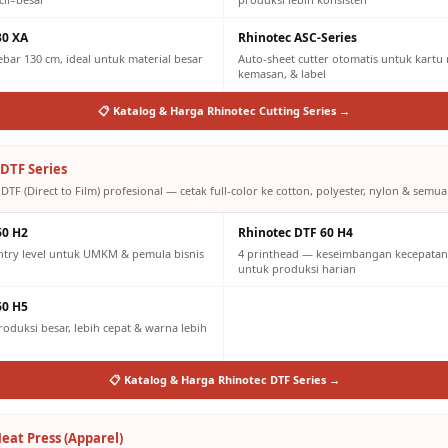
30 XA
Rhinotec ASC-Series
lebar 130 cm, ideal untuk material besar
Auto-sheet cutter otomatis untuk kartu n
kemasan, & label
📋 Katalog & Harga Rhinotec Cutting Series →
DTF Series
DTF (Direct to Film) profesional — cetak full-color ke cotton, polyester, nylon & semua 
60 H2
Rhinotec DTF 60 H4
ntry level untuk UMKM & pemula bisnis
4 printhead — keseimbangan kecepatan 
untuk produksi harian
60 H5
oduksi besar, lebih cepat & warna lebih
📋 Katalog & Harga Rhinotec DTF Series →
eat Press (Apparel)