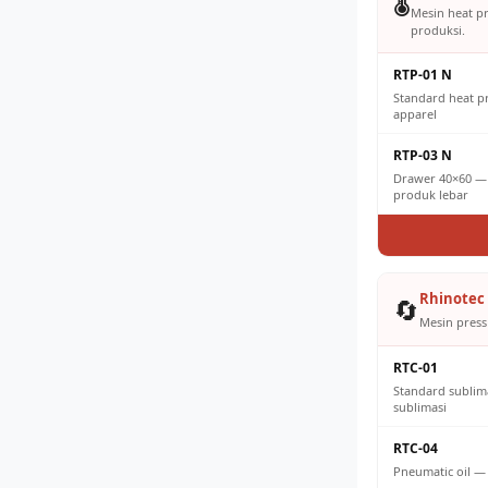
🌡️
Mesin heat p
produksi.
RTP-01 N
Standard heat 
apparel
RTP-03 N
Drawer 40×60 — 
produk lebar
Rhinotec 
🔄
Mesin press 
RTC-01
Standard sublim
sublimasi
RTC-04
Pneumatic oil —