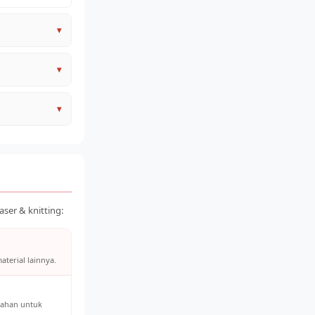
▾
▾
▾
–500), listrik,
engan harga
ser & knitting:
aterial lainnya.
bahan untuk