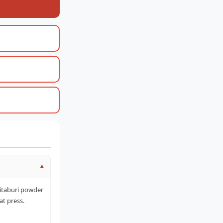
▾
itaburi powder
at press.