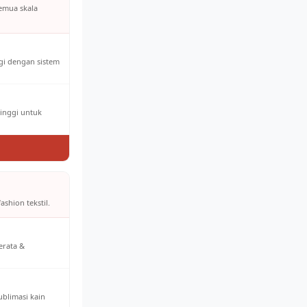
semua skala
ggi dengan sistem
tinggi untuk
ashion tekstil.
erata &
ublimasi kain