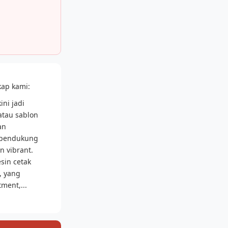
kap kami:
ini jadi
atau sablon
an
n pendukung
n vibrant.
sin cetak
, yang
ment,...