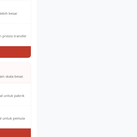
 lebih besar
 presisi transfer
in skala besar.
al untuk pabrik
eal untuk pemula