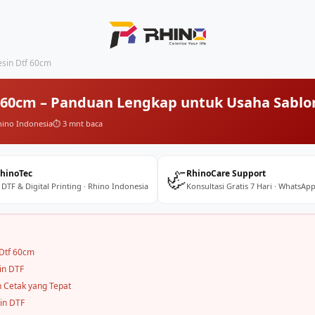
sin Dtf 60cm
 60cm – Panduan Lengkap untuk Usaha Sablo
hino Indonesia
⏱️ 3 mnt baca
🦏
RhinoTec
RhinoCare Support
 DTF & Digital Printing · Rhino Indonesia
Konsultasi Gratis 7 Hari · WhatsApp
Dtf 60cm
in DTF
 Cetak yang Tepat
in DTF