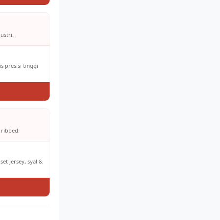
ustri.
 presisi tinggi
 ribbed.
et jersey, syal &