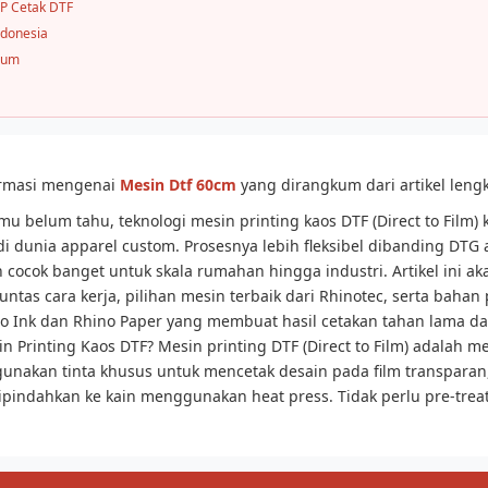
P Cetak DTF
ndonesia
mum
ormasi mengenai
Mesin Dtf 60cm
yang dirangkum dari artikel leng
 belum tahu, teknologi mesin printing kaos DTF (Direct to Film) k
i dunia apparel custom. Prosesnya lebih fleksibel dibanding DTG 
 cocok banget untuk skala rumahan hingga industri. Artikel ini ak
ntas cara kerja, pilihan mesin terbaik dari Rhinotec, serta baha
no Ink dan Rhino Paper yang membuat hasil cetakan tahan lama da
n Printing Kaos DTF? Mesin printing DTF (Direct to Film) adalah me
nakan tinta khusus untuk mencetak desain pada film transparan
pindahkan ke kain menggunakan heat press. Tidak perlu pre-treat