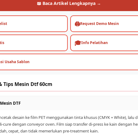
📖 Baca Artikel Lengkapnya →
🖨️
list
Request Demo Mesin
🎓
tis
Info Pelatihan
nsi Usaha Sablon
 Tips Mesin Dtf 60cm
a Mesin DTF
cetak desain ke film PET menggunakan tinta khusus (CMYK + White), lalu d
i-cure dengan conveyor oven. Film siap transfer di-press ke kain dengan he
ah, cepat, dan tidak memerlukan pre-treatment kain.