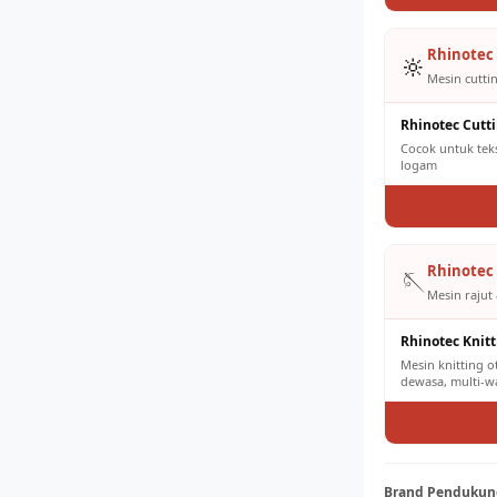
Rhinotec 
🔆
Mesin cuttin
Rhinotec Cutt
Cocok untuk tekst
logam
Rhinotec 
🪡
Mesin rajut 
Rhinotec Knit
Mesin knitting 
dewasa, multi-w
Brand Pendukung