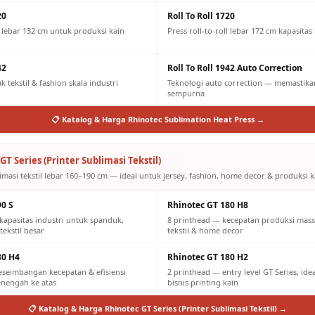
20
Roll To Roll 1720
ll lebar 132 cm untuk produksi kain
Press roll-to-roll lebar 172 cm kapasitas
42
Roll To Roll 1942 Auto Correction
 tekstil & fashion skala industri
Teknologi auto correction — memastikan
sempurna
📋 Katalog & Harga Rhinotec Sublimation Heat Press →
GT Series (Printer Sublimasi Tekstil)
imasi tekstil lebar 160–190 cm — ideal untuk jersey, fashion, home decor & produksi ka
90 S
Rhinotec GT 180 H8
kapasitas industri untuk spanduk,
8 printhead — kecepatan produksi mass
tekstil besar
tekstil & home decor
80 H4
Rhinotec GT 180 H2
eseimbangan kecepatan & efisiensi
2 printhead — entry level GT Series, id
engah ke atas
bisnis printing kain
📋 Katalog & Harga Rhinotec GT Series (Printer Sublimasi Tekstil) →