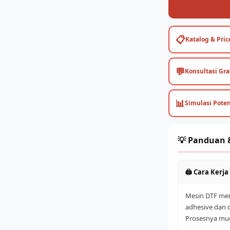
📋
Katalog & Price
💬
Konsultasi Gra
📊
Simulasi Pote
💡 Panduan &
🖨️ Cara Kerj
Mesin DTF men
adhesive dan d
Prosesnya mud