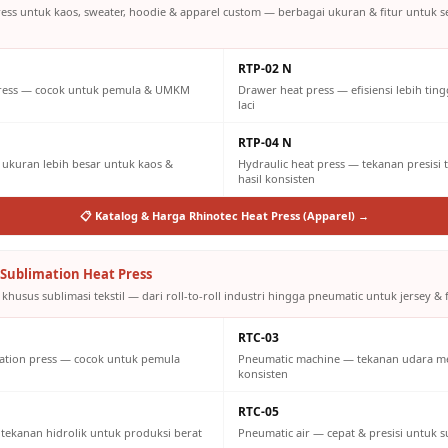
ress untuk kaos, sweater, hoodie & apparel custom — berbagai ukuran & fitur untuk 
RTP-02 N
press — cocok untuk pemula & UMKM
Drawer heat press — efisiensi lebih tin
laci
RTP-04 N
ukuran lebih besar untuk kaos &
Hydraulic heat press — tekanan presisi 
hasil konsisten
📋 Katalog & Harga Rhinotec Heat Press (Apparel) →
Sublimation Heat Press
khusus sublimasi tekstil — dari roll-to-roll industri hingga pneumatic untuk jersey & f
RTC-03
ation press — cocok untuk pemula
Pneumatic machine — tekanan udara m
konsisten
RTC-05
 tekanan hidrolik untuk produksi berat
Pneumatic air — cepat & presisi untuk s