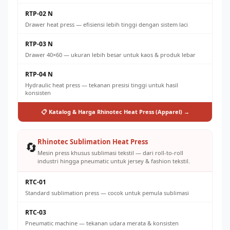
RTP-02 N
Drawer heat press — efisiensi lebih tinggi dengan sistem laci
RTP-03 N
Drawer 40×60 — ukuran lebih besar untuk kaos & produk lebar
RTP-04 N
Hydraulic heat press — tekanan presisi tinggi untuk hasil
konsisten
📋 Katalog & Harga Rhinotec Heat Press (Apparel) →
Rhinotec Sublimation Heat Press
🔄
Mesin press khusus sublimasi tekstil — dari roll-to-roll
industri hingga pneumatic untuk jersey & fashion tekstil.
RTC-01
Standard sublimation press — cocok untuk pemula sublimasi
RTC-03
Pneumatic machine — tekanan udara merata & konsisten