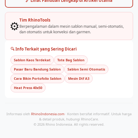
🔗 Lihat Panduan Lengkap di Artikel Utama
melengkapi.
Tim RhinoTools
⚙️
Berpengalaman dalam mesin sablon manual, semi-otomatis,
dan otomatis untuk konveksi dan garmen.
🔍 Info Terkait yang Sering Dicari
Sablon Kaos Terdekat
Tote Bag Sablon
Pasar Baru Bandung Sablon
Sablon Semi Otomatis
Cara Bikin Portofolio Sablon
Mesin Dtf A3
Heat Press 40x50
Informasi oleh
RhinoIndonesia.com
· Konten bersifat informatif. Untuk harga
& detail produk, hubungi RhinoCare.
© 2026 Rhino Indonesia. All rights reserved.