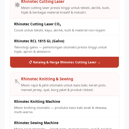
Rhinotec Cutting Laser
🔆
Mesin cutting laser presisi tinggi untuk tekstil, akrilik, kulit,
hijab & berbagai material kreatif & industri.
Rhinotec Cutting Laser CO₂
Cocok untuk tekstil, kayu, akrilik, kulit & material non-logam
Rhinotec RCL 1815 GL (Galvo)
Teknologi galvo — pemotongan otomatis presisi tinggi untuk
hijab, apron & aksesoris
📋 Katalog & Harga Rhinotec Cutting Laser →
Rhinotec Knitting & Sewing
🪡
Mesin rajut & jahit otomatis untuk kaos kaki, kerah polo,
manset jersey, syal, borg jaket & produk ribbed.
Rhinotec Knitting Machine
Mesin knitting otomatis — produksi kaos kaki anak & dewasa,
multi-warna
Rhinotec Sewing Machine
Mesin rajut otomatis — kerah polo, manset jersey, syal & produk