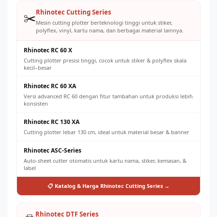
kapasitas produksi
Standar QC yang ketat = pelanggan repeat order dan
Rhinotec Cutting Series
✂️
referral
Mesin cutting plotter berteknologi tinggi untuk stiker,
polyflex, vinyl, kartu nama, dan berbagai material lainnya.
Rhinotec RC 60 X
Cutting plotter presisi tinggi, cocok untuk stiker & polyflex skala
kecil–besar
Rhinotec RC 60 XA
Versi advanced RC 60 dengan fitur tambahan untuk produksi lebih
konsisten
Rhinotec RC 130 XA
Cutting plotter lebar 130 cm, ideal untuk material besar & banner
Rhinotec ASC-Series
Auto-sheet cutter otomatis untuk kartu nama, stiker, kemasan, &
label
📋 Katalog & Harga Rhinotec Cutting Series →
Rhinotec DTF Series