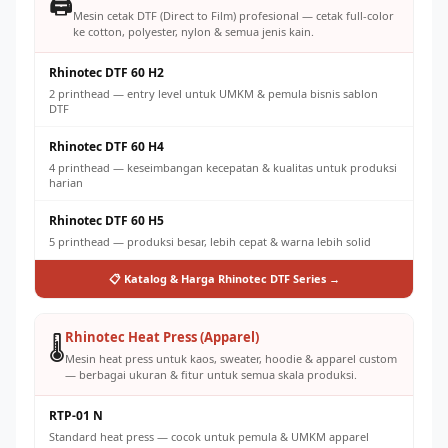
🖨️
Mesin cetak DTF (Direct to Film) profesional — cetak full-color
ke cotton, polyester, nylon & semua jenis kain.
Rhinotec DTF 60 H2
2 printhead — entry level untuk UMKM & pemula bisnis sablon
DTF
Rhinotec DTF 60 H4
4 printhead — keseimbangan kecepatan & kualitas untuk produksi
harian
Rhinotec DTF 60 H5
5 printhead — produksi besar, lebih cepat & warna lebih solid
📋 Katalog & Harga Rhinotec DTF Series →
Rhinotec Heat Press (Apparel)
🌡️
Mesin heat press untuk kaos, sweater, hoodie & apparel custom
— berbagai ukuran & fitur untuk semua skala produksi.
RTP-01 N
Standard heat press — cocok untuk pemula & UMKM apparel