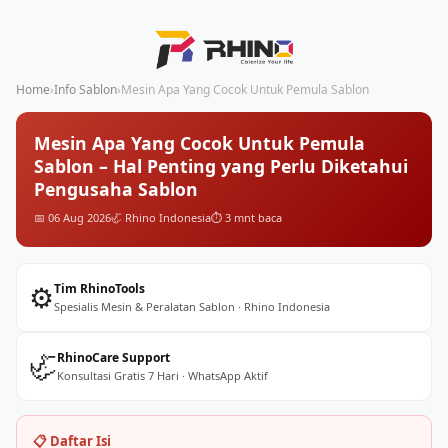
Home
›
Info Sablon
›
Mesin Apa Yang Cocok Untuk Pemula Sablon
Mesin Apa Yang Cocok Untuk Pemula
Sablon – Hal Penting yang Perlu Diketahui
Pengusaha Sablon
📅 06 Aug 2026
🦏 Rhino Indonesia
⏱️ 3 mnt baca
⚙️
Tim RhinoTools
Spesialis Mesin & Peralatan Sablon · Rhino Indonesia
🦏
RhinoCare Support
Konsultasi Gratis 7 Hari · WhatsApp Aktif
📋 Daftar Isi