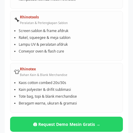
Rhinotools
🔧
Peralatan & Perlengkapan Sablon
Screen sablon & frame afdruk
Rakel, squeegee & meja sablon
Lampu UV & peralatan afdruk
Conveyor oven & flash cure
Rhinotex
👕
Bahan Kain & Blank Merchandise
Kaos cotton combed 20s/30s
Kain polyester & drifit sublimasi
Tote bag, topi & blank merchandise
Beragam warna, ukuran & gramasi
🖨️ Request Demo Mesin Gratis →