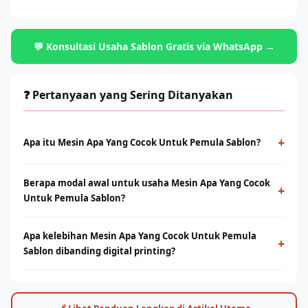
💬 Konsultasi Usaha Sablon Gratis via WhatsApp →
❓ Pertanyaan yang Sering Ditanyakan
+
Apa itu Mesin Apa Yang Cocok Untuk Pemula Sablon?
Mesin Apa Yang Cocok Untuk Pemula Sablon adalah metode
Berapa modal awal untuk usaha Mesin Apa Yang Cocok
cetak konvensional menggunakan screen dan tinta yang
+
Untuk Pemula Sablon?
ditekan ke permukaan kain. Cocok untuk produksi massal
dengan desain solid dan tahan lama.
Modal bervariasi tergantung skala usaha, mulai dari paket
Apa kelebihan Mesin Apa Yang Cocok Untuk Pemula
starter manual hingga mesin otomatis. Konsultasikan dengan
+
Sablon dibanding digital printing?
tim Rhino Indonesia untuk simulasi usaha sesuai budget Anda.
Sablon unggul di produksi massal dengan biaya per unit lebih
rendah. Digital printing (DTF/sublimasi) unggul untuk order
satuan, full-color, dan desain detail. Keduanya bisa saling