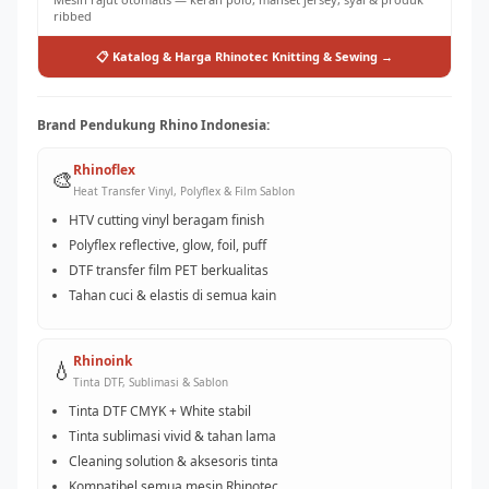
ribbed
📋 Katalog & Harga Rhinotec Knitting & Sewing →
Brand Pendukung Rhino Indonesia:
Rhinoflex
🎨
Heat Transfer Vinyl, Polyflex & Film Sablon
HTV cutting vinyl beragam finish
Polyflex reflective, glow, foil, puff
DTF transfer film PET berkualitas
Tahan cuci & elastis di semua kain
Rhinoink
💧
Tinta DTF, Sublimasi & Sablon
Tinta DTF CMYK + White stabil
Tinta sublimasi vivid & tahan lama
Cleaning solution & aksesoris tinta
Kompatibel semua mesin Rhinotec