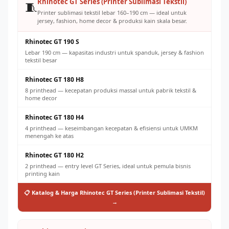
Rhinotec GT Series (Printer Sublimasi Tekstil)
🧵
Printer sublimasi tekstil lebar 160–190 cm — ideal untuk
jersey, fashion, home decor & produksi kain skala besar.
Rhinotec GT 190 S
Lebar 190 cm — kapasitas industri untuk spanduk, jersey & fashion
tekstil besar
Rhinotec GT 180 H8
8 printhead — kecepatan produksi massal untuk pabrik tekstil &
home decor
Rhinotec GT 180 H4
4 printhead — keseimbangan kecepatan & efisiensi untuk UMKM
menengah ke atas
Rhinotec GT 180 H2
2 printhead — entry level GT Series, ideal untuk pemula bisnis
printing kain
📋 Katalog & Harga Rhinotec GT Series (Printer Sublimasi Tekstil)
→