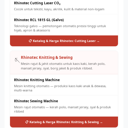
Rhinotec Cutting Laser CO₂
Cocok untuk tekstil, kayu, akrilik, kulit & material non-logam
Rhinotec RCL 1815 GL (Galvo)
Teknologi galvo — pemotongan otomatis presisi tinggi untuk
hijab, apron & aksesoris
📋 Katalog & Harga Rhinotec Cutting Laser →
Rhinotec Knitting & Sewing
🪡
Mesin rajut & jahit otomatis untuk kaos kaki, kerah polo,
manset jersey, syal, borg jaket & produk ribbed.
Rhinotec Knitting Machine
Mesin knitting otomatis — produksi kaos kaki anak & dewasa,
multi-warna
Rhinotec Sewing Machine
Mesin rajut otomatis — kerah polo, manset jersey, syal & produk
ribbed
📋 Katalog & Harga Rhinotec Knitting & Sewing →