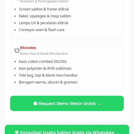
Peralatan & Perlengkapan Sablon
Screen sablon & frame afdruk
Rakel, squeegee & meja sablon
Lampu UV & peralatan afdruk
Conveyor oven & flash cure
Rhinotex
👕
Bahan Kain & Blank Merchandise
Kaos cotton combed 20s/30s
Kain polyester & drifit sublimasi
Tote bag, topi & blank merchandise
Beragam warna, ukuran & gramasi
🖨️ Request Demo Mesin Gratis →
💬 Konsultasi Usaha Sablon Gratis via WhatsApp →