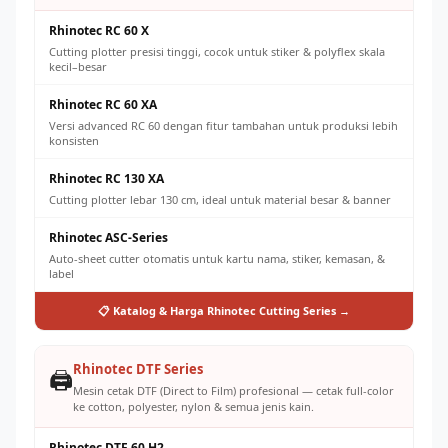
Rhinotec RC 60 X
Cutting plotter presisi tinggi, cocok untuk stiker & polyflex skala
kecil–besar
Rhinotec RC 60 XA
Versi advanced RC 60 dengan fitur tambahan untuk produksi lebih
konsisten
Rhinotec RC 130 XA
Cutting plotter lebar 130 cm, ideal untuk material besar & banner
Rhinotec ASC-Series
Auto-sheet cutter otomatis untuk kartu nama, stiker, kemasan, &
label
📋 Katalog & Harga Rhinotec Cutting Series →
Rhinotec DTF Series
🖨️
Mesin cetak DTF (Direct to Film) profesional — cetak full-color
ke cotton, polyester, nylon & semua jenis kain.
Rhinotec DTF 60 H2