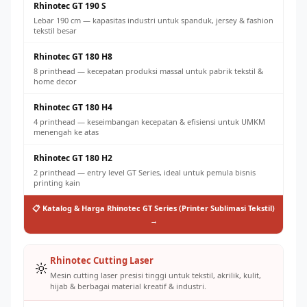
Rhinotec GT 190 S
Lebar 190 cm — kapasitas industri untuk spanduk, jersey & fashion
tekstil besar
Rhinotec GT 180 H8
8 printhead — kecepatan produksi massal untuk pabrik tekstil &
home decor
Rhinotec GT 180 H4
4 printhead — keseimbangan kecepatan & efisiensi untuk UMKM
menengah ke atas
Rhinotec GT 180 H2
2 printhead — entry level GT Series, ideal untuk pemula bisnis
printing kain
📋 Katalog & Harga Rhinotec GT Series (Printer Sublimasi Tekstil)
→
Rhinotec Cutting Laser
🔆
Mesin cutting laser presisi tinggi untuk tekstil, akrilik, kulit,
hijab & berbagai material kreatif & industri.