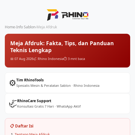
Home
›
Info Sablon
›
Meja Afdruk
Meja Afdruk: Fakta, Tips, dan Panduan
Teknis Lengkap
📅 07 Aug 2026
🦏 Rhino Indonesia
⏱️ 3 mnt baca
⚙️
Tim RhinoTools
Spesialis Mesin & Peralatan Sablon · Rhino Indonesia
🦏
RhinoCare Support
Konsultasi Gratis 7 Hari · WhatsApp Aktif
📋 Daftar Isi
Tentang Meja Afdruk