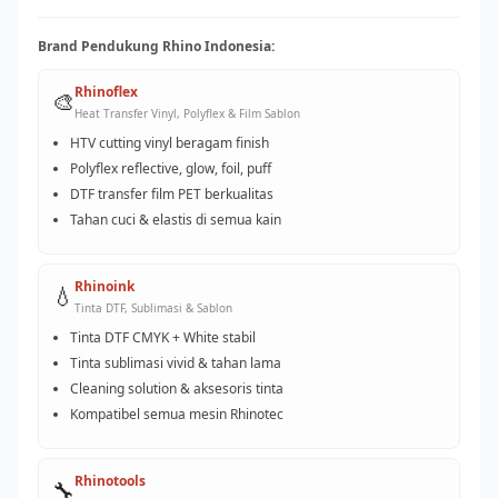
Brand Pendukung Rhino Indonesia:
Rhinoflex
🎨
Heat Transfer Vinyl, Polyflex & Film Sablon
HTV cutting vinyl beragam finish
Polyflex reflective, glow, foil, puff
DTF transfer film PET berkualitas
Tahan cuci & elastis di semua kain
Rhinoink
💧
Tinta DTF, Sublimasi & Sablon
Tinta DTF CMYK + White stabil
Tinta sublimasi vivid & tahan lama
Cleaning solution & aksesoris tinta
Kompatibel semua mesin Rhinotec
Rhinotools
🔧