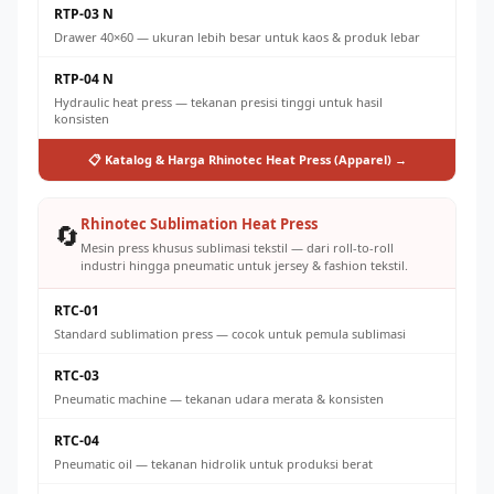
RTP-03 N
Drawer 40×60 — ukuran lebih besar untuk kaos & produk lebar
RTP-04 N
Hydraulic heat press — tekanan presisi tinggi untuk hasil
konsisten
📋 Katalog & Harga Rhinotec Heat Press (Apparel) →
Rhinotec Sublimation Heat Press
🔄
Mesin press khusus sublimasi tekstil — dari roll-to-roll
industri hingga pneumatic untuk jersey & fashion tekstil.
RTC-01
Standard sublimation press — cocok untuk pemula sublimasi
RTC-03
Pneumatic machine — tekanan udara merata & konsisten
RTC-04
Pneumatic oil — tekanan hidrolik untuk produksi berat