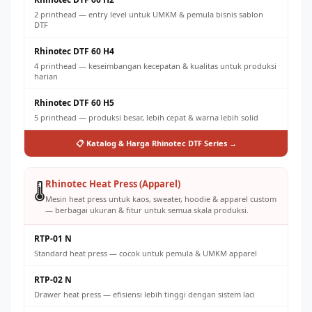
2 printhead — entry level untuk UMKM & pemula bisnis sablon
DTF
Rhinotec DTF 60 H4
4 printhead — keseimbangan kecepatan & kualitas untuk produksi
harian
Rhinotec DTF 60 H5
5 printhead — produksi besar, lebih cepat & warna lebih solid
📋 Katalog & Harga Rhinotec DTF Series →
Rhinotec Heat Press (Apparel)
🌡️
Mesin heat press untuk kaos, sweater, hoodie & apparel custom
— berbagai ukuran & fitur untuk semua skala produksi.
RTP-01 N
Standard heat press — cocok untuk pemula & UMKM apparel
RTP-02 N
Drawer heat press — efisiensi lebih tinggi dengan sistem laci