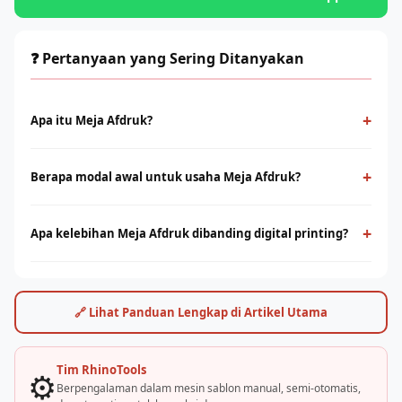
❓ Pertanyaan yang Sering Ditanyakan
+
Apa itu Meja Afdruk?
Meja Afdruk adalah metode cetak konvensional menggunakan
screen dan tinta yang ditekan ke permukaan kain. Cocok untuk
+
Berapa modal awal untuk usaha Meja Afdruk?
produksi massal dengan desain solid dan tahan lama.
Modal bervariasi tergantung skala usaha, mulai dari paket
starter manual hingga mesin otomatis. Konsultasikan dengan
+
Apa kelebihan Meja Afdruk dibanding digital printing?
tim Rhino Indonesia untuk simulasi usaha sesuai budget Anda.
Sablon unggul di produksi massal dengan biaya per unit lebih
rendah. Digital printing (DTF/sublimasi) unggul untuk order
satuan, full-color, dan desain detail. Keduanya bisa saling
🔗 Lihat Panduan Lengkap di Artikel Utama
melengkapi.
Tim RhinoTools
⚙️
Berpengalaman dalam mesin sablon manual, semi-otomatis,