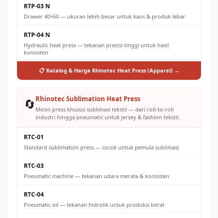
RTP-03 N
Drawer 40×60 — ukuran lebih besar untuk kaos & produk lebar
RTP-04 N
Hydraulic heat press — tekanan presisi tinggi untuk hasil
konsisten
📋 Katalog & Harga Rhinotec Heat Press (Apparel) →
Rhinotec Sublimation Heat Press
🔄
Mesin press khusus sublimasi tekstil — dari roll-to-roll
industri hingga pneumatic untuk jersey & fashion tekstil.
RTC-01
Standard sublimation press — cocok untuk pemula sublimasi
RTC-03
Pneumatic machine — tekanan udara merata & konsisten
RTC-04
Pneumatic oil — tekanan hidrolik untuk produksi berat