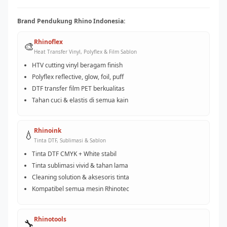
Brand Pendukung Rhino Indonesia:
Rhinoflex
🎨
Heat Transfer Vinyl, Polyflex & Film Sablon
HTV cutting vinyl beragam finish
Polyflex reflective, glow, foil, puff
DTF transfer film PET berkualitas
Tahan cuci & elastis di semua kain
Rhinoink
💧
Tinta DTF, Sublimasi & Sablon
Tinta DTF CMYK + White stabil
Tinta sublimasi vivid & tahan lama
Cleaning solution & aksesoris tinta
Kompatibel semua mesin Rhinotec
Rhinotools
🔧