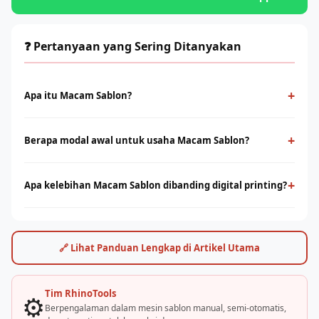
❓ Pertanyaan yang Sering Ditanyakan
+
Apa itu Macam Sablon?
Macam Sablon adalah metode cetak konvensional
menggunakan screen dan tinta yang ditekan ke permukaan
+
Berapa modal awal untuk usaha Macam Sablon?
kain. Cocok untuk produksi massal dengan desain solid dan
Modal bervariasi tergantung skala usaha, mulai dari paket
tahan lama.
starter manual hingga mesin otomatis. Konsultasikan dengan
+
Apa kelebihan Macam Sablon dibanding digital printing?
tim Rhino Indonesia untuk simulasi usaha sesuai budget Anda.
Sablon unggul di produksi massal dengan biaya per unit lebih
rendah. Digital printing (DTF/sublimasi) unggul untuk order
satuan, full-color, dan desain detail. Keduanya bisa saling
🔗 Lihat Panduan Lengkap di Artikel Utama
melengkapi.
Tim RhinoTools
⚙️
Berpengalaman dalam mesin sablon manual, semi-otomatis,