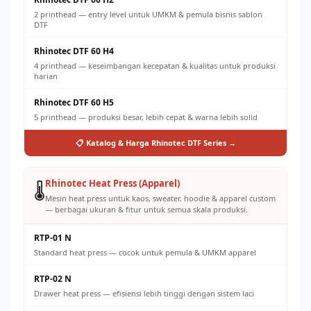
2 printhead — entry level untuk UMKM & pemula bisnis sablon
DTF
Rhinotec DTF 60 H4
4 printhead — keseimbangan kecepatan & kualitas untuk produksi
harian
Rhinotec DTF 60 H5
5 printhead — produksi besar, lebih cepat & warna lebih solid
📋 Katalog & Harga Rhinotec DTF Series →
Rhinotec Heat Press (Apparel)
🌡️
Mesin heat press untuk kaos, sweater, hoodie & apparel custom
— berbagai ukuran & fitur untuk semua skala produksi.
RTP-01 N
Standard heat press — cocok untuk pemula & UMKM apparel
RTP-02 N
Drawer heat press — efisiensi lebih tinggi dengan sistem laci