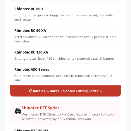
Rhinotec RC 60 X
Cutting plotter presisi tinggi, cocok untuk stiker & polyflex skala
kecil–besar
Rhinotec RC 60 XA
Versi advanced RC 60 dengan fitur tambahan untuk produksi lebih
konsisten
Rhinotec RC 130 XA
Cutting plotter lebar 130 cm, ideal untuk material besar & banner
Rhinotec ASC-Series
Auto-sheet cutter otomatis untuk kartu nama, stiker, kemasan, &
label
📋 Katalog & Harga Rhinotec Cutting Series →
Rhinotec DTF Series
🖨️
Mesin cetak DTF (Direct to Film) profesional — cetak full-color
ke cotton, polyester, nylon & semua jenis kain.
Rhinotec DTF 60 H2