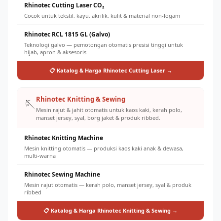
Rhinotec Cutting Laser CO₂
Cocok untuk tekstil, kayu, akrilik, kulit & material non-logam
Rhinotec RCL 1815 GL (Galvo)
Teknologi galvo — pemotongan otomatis presisi tinggi untuk
hijab, apron & aksesoris
📋 Katalog & Harga Rhinotec Cutting Laser →
Rhinotec Knitting & Sewing
🪡
Mesin rajut & jahit otomatis untuk kaos kaki, kerah polo,
manset jersey, syal, borg jaket & produk ribbed.
Rhinotec Knitting Machine
Mesin knitting otomatis — produksi kaos kaki anak & dewasa,
multi-warna
Rhinotec Sewing Machine
Mesin rajut otomatis — kerah polo, manset jersey, syal & produk
ribbed
📋 Katalog & Harga Rhinotec Knitting & Sewing →