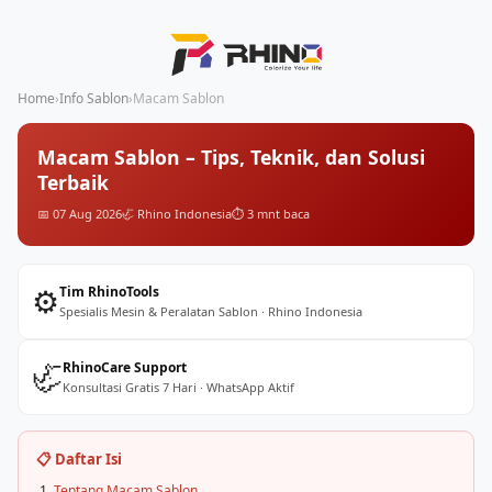
Home
›
Info Sablon
›
Macam Sablon
Macam Sablon – Tips, Teknik, dan Solusi
Terbaik
📅 07 Aug 2026
🦏 Rhino Indonesia
⏱️ 3 mnt baca
⚙️
Tim RhinoTools
Spesialis Mesin & Peralatan Sablon · Rhino Indonesia
🦏
RhinoCare Support
Konsultasi Gratis 7 Hari · WhatsApp Aktif
📋 Daftar Isi
Tentang Macam Sablon