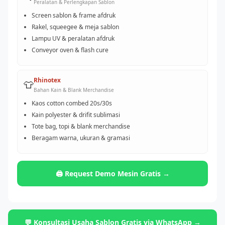
Peralatan & Perlengkapan Sablon
Screen sablon & frame afdruk
Rakel, squeegee & meja sablon
Lampu UV & peralatan afdruk
Conveyor oven & flash cure
Rhinotex
👕
Bahan Kain & Blank Merchandise
Kaos cotton combed 20s/30s
Kain polyester & drifit sublimasi
Tote bag, topi & blank merchandise
Beragam warna, ukuran & gramasi
🖨️ Request Demo Mesin Gratis →
💬 Konsultasi Usaha Sablon Gratis via WhatsApp →