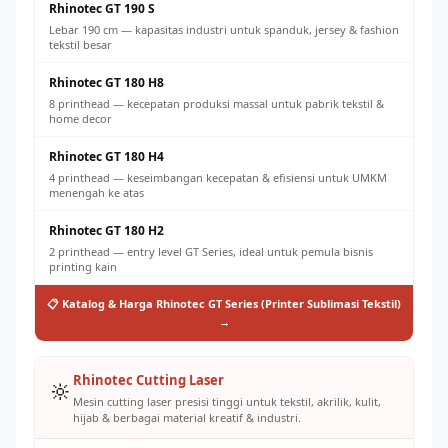
Rhinotec GT 190 S
Lebar 190 cm — kapasitas industri untuk spanduk, jersey & fashion
tekstil besar
Rhinotec GT 180 H8
8 printhead — kecepatan produksi massal untuk pabrik tekstil &
home decor
Rhinotec GT 180 H4
4 printhead — keseimbangan kecepatan & efisiensi untuk UMKM
menengah ke atas
Rhinotec GT 180 H2
2 printhead — entry level GT Series, ideal untuk pemula bisnis
printing kain
📋 Katalog & Harga Rhinotec GT Series (Printer Sublimasi Tekstil)
→
Rhinotec Cutting Laser
🔆
Mesin cutting laser presisi tinggi untuk tekstil, akrilik, kulit,
hijab & berbagai material kreatif & industri.