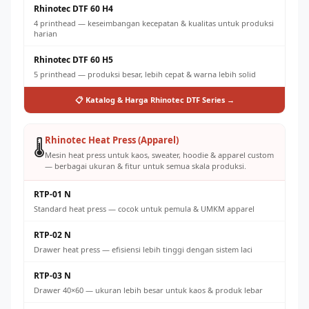
Rhinotec DTF 60 H4
4 printhead — keseimbangan kecepatan & kualitas untuk produksi
harian
Rhinotec DTF 60 H5
5 printhead — produksi besar, lebih cepat & warna lebih solid
📋 Katalog & Harga Rhinotec DTF Series →
Rhinotec Heat Press (Apparel)
🌡️
Mesin heat press untuk kaos, sweater, hoodie & apparel custom
— berbagai ukuran & fitur untuk semua skala produksi.
RTP-01 N
Standard heat press — cocok untuk pemula & UMKM apparel
RTP-02 N
Drawer heat press — efisiensi lebih tinggi dengan sistem laci
RTP-03 N
Drawer 40×60 — ukuran lebih besar untuk kaos & produk lebar