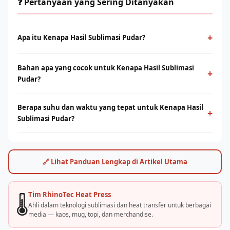
❓ Pertanyaan yang Sering Ditanyakan
+
Apa itu Kenapa Hasil Sublimasi Pudar?
Kenapa Hasil Sublimasi Pudar adalah proses cetak
Bahan apa yang cocok untuk Kenapa Hasil Sublimasi
menggunakan panas dan tekanan untuk mentransfer tinta ke
+
Pudar?
media berbahan polyester. Menghasilkan warna tajam, tahan
lama, dan tidak terasa di permukaan.
Sublimasi bekerja optimal pada bahan polyester 100% atau
Berapa suhu dan waktu yang tepat untuk Kenapa Hasil
campuran poly tinggi. Untuk kaos cotton, teknologi DTF dari
+
Sublimasi Pudar?
Rhino Indonesia bisa menjadi alternatif terbaik.
Umumnya suhu 180–200°C selama 30–60 detik, tergantung
jenis bahan dan mesin. Rhino Indonesia menyediakan panduan
settingan optimal dan pelatihan langsung.
🔗 Lihat Panduan Lengkap di Artikel Utama
Tim RhinoTec Heat Press
🌡️
Ahli dalam teknologi sublimasi dan heat transfer untuk berbagai
media — kaos, mug, topi, dan merchandise.