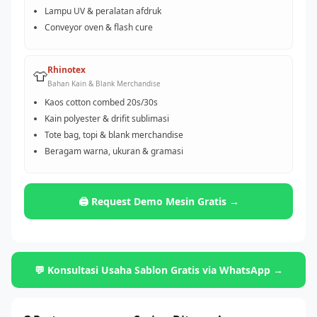
Lampu UV & peralatan afdruk
Conveyor oven & flash cure
Rhinotex
👕
Bahan Kain & Blank Merchandise
Kaos cotton combed 20s/30s
Kain polyester & drifit sublimasi
Tote bag, topi & blank merchandise
Beragam warna, ukuran & gramasi
🖨️ Request Demo Mesin Gratis →
💬 Konsultasi Usaha Sablon Gratis via WhatsApp →