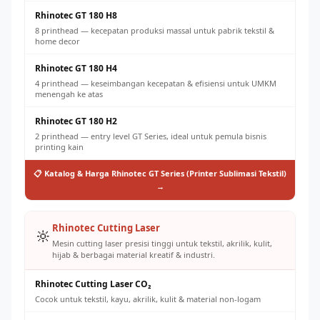
Rhinotec GT 180 H8
8 printhead — kecepatan produksi massal untuk pabrik tekstil &
home decor
Rhinotec GT 180 H4
4 printhead — keseimbangan kecepatan & efisiensi untuk UMKM
menengah ke atas
Rhinotec GT 180 H2
2 printhead — entry level GT Series, ideal untuk pemula bisnis
printing kain
📋 Katalog & Harga Rhinotec GT Series (Printer Sublimasi Tekstil)
→
Rhinotec Cutting Laser
🔆
Mesin cutting laser presisi tinggi untuk tekstil, akrilik, kulit,
hijab & berbagai material kreatif & industri.
Rhinotec Cutting Laser CO₂
Cocok untuk tekstil, kayu, akrilik, kulit & material non-logam