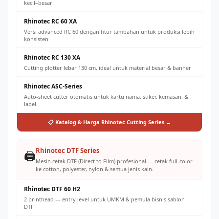
kecil–besar
Rhinotec RC 60 XA
Versi advanced RC 60 dengan fitur tambahan untuk produksi lebih
konsisten
Rhinotec RC 130 XA
Cutting plotter lebar 130 cm, ideal untuk material besar & banner
Rhinotec ASC-Series
Auto-sheet cutter otomatis untuk kartu nama, stiker, kemasan, &
label
📋 Katalog & Harga Rhinotec Cutting Series →
Rhinotec DTF Series
🖨️
Mesin cetak DTF (Direct to Film) profesional — cetak full-color
ke cotton, polyester, nylon & semua jenis kain.
Rhinotec DTF 60 H2
2 printhead — entry level untuk UMKM & pemula bisnis sablon
DTF