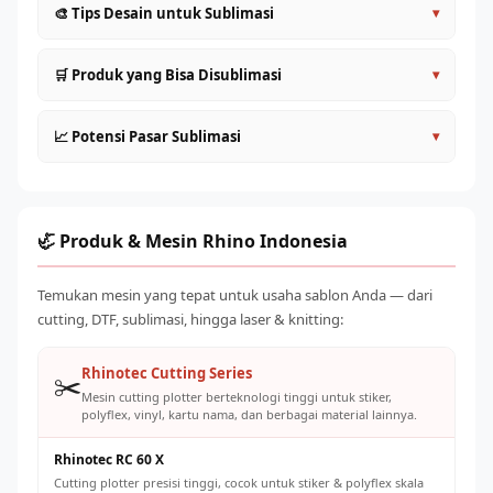
🎨 Tips Desain untuk Sublimasi
▾
Desain dalam mode warna CMYK untuk prediksi warna
🛒 Produk yang Bisa Disublimasi
▾
yang lebih akurat
Tambahkan 3–5mm bleed di semua sisi untuk
Kaos dan pakaian polyester (jersey, baju olahraga, kostum
📈 Potensi Pasar Sublimasi
▾
menghindari pinggiran putih
tim)
Warna akan terlihat lebih gelap di layar — kalibrasi
Mug, gelas, tumbler (dengan coating sublimasi)
Permintaan merchandise sublimasi terus meningkat dari
monitor dengan hasil print nyata
Topi, cap baseball, bucket hat polyester
segmen: olahraga (jersey tim), komunitas (kaos
Resolusi minimal 150–200 DPI pada ukuran sebenarnya
Tote bag, case HP, bantal, selimut fleece
gathering), korporat (merchandise promosi), dan personal
🦏 Produk & Mesin Rhino Indonesia
Simpan dalam format TIFF atau PDF untuk kualitas cetak
(custom gifts). Modal awal relatif rendah dengan potensi
Produk korporat: ID card holder, lanyard, merchandise
terbaik
margin 60–150% per produk jadi.
kantor
Temukan mesin yang tepat untuk usaha sablon Anda — dari
cutting, DTF, sublimasi, hingga laser & knitting:
Rhinotec Cutting Series
✂️
Mesin cutting plotter berteknologi tinggi untuk stiker,
polyflex, vinyl, kartu nama, dan berbagai material lainnya.
Rhinotec RC 60 X
Cutting plotter presisi tinggi, cocok untuk stiker & polyflex skala