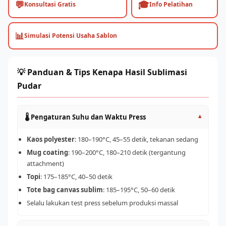
💬
🎓
Konsultasi Gratis
Info Pelatihan
📊
Simulasi Potensi Usaha Sablon
💡 Panduan & Tips Kenapa Hasil Sublimasi
Pudar
🌡️ Pengaturan Suhu dan Waktu Press
▾
Kaos polyester
: 180–190°C, 45–55 detik, tekanan sedang
Mug coating
: 190–200°C, 180–210 detik (tergantung
attachment)
Topi
: 175–185°C, 40–50 detik
Tote bag canvas sublim
: 185–195°C, 50–60 detik
Selalu lakukan test press sebelum produksi massal