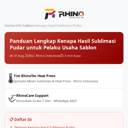
Home
›
Info Sablon
›
Kenapa Hasil Sublimasi Pudar
Panduan Lengkap Kenapa Hasil Sublimasi
Pudar untuk Pelaku Usaha Sablon
📅 07 Aug 2026
🦏 Rhino Indonesia
⏱️ 3 mnt baca
🌡️
Tim RhinoTec Heat Press
Spesialis Mesin Sublimasi & Heat Press · Rhino Indonesia
🦏
RhinoCare Support
Konsultasi Gratis 7 Hari · WhatsApp Aktif
📋 Daftar Isi
Tentang Kenapa Hasil Sublimasi Pudar