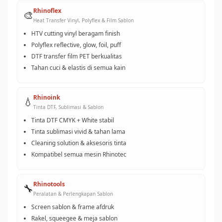
Rhinoflex
🎨
Heat Transfer Vinyl, Polyflex & Film Sablon
HTV cutting vinyl beragam finish
Polyflex reflective, glow, foil, puff
DTF transfer film PET berkualitas
Tahan cuci & elastis di semua kain
Rhinoink
💧
Tinta DTF, Sublimasi & Sablon
Tinta DTF CMYK + White stabil
Tinta sublimasi vivid & tahan lama
Cleaning solution & aksesoris tinta
Kompatibel semua mesin Rhinotec
Rhinotools
🔧
Peralatan & Perlengkapan Sablon
Screen sablon & frame afdruk
Rakel, squeegee & meja sablon