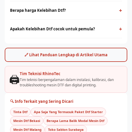
Kelebihan Dtf adalah teknologi cetak digital yang
menggunakan film PET sebagai media transfer ke berbagai
+
Berapa harga Kelebihan Dtf?
jenis kain, termasuk cotton. Cocok untuk cetak full-color
Harga kelebihan dtf bervariasi tergantung ukuran print head
dengan detail tinggi tanpa minimum order.
dan kapasitas produksi. Hubungi tim RhinoCare untuk
+
Apakah Kelebihan Dtf cocok untuk pemula?
mendapatkan penawaran terbaik dan simulasi ROI sesuai
Ya, kelebihan dtf cukup mudah dioperasikan dengan pelatihan
kebutuhan usaha Anda.
yang tepat. Rhino Indonesia menyediakan training dan
pendampingan after-sales agar bisnis sablon Anda cepat
🔗 Lihat Panduan Lengkap di Artikel Utama
berjalan.
Tim Teknisi RhinoTec
🖨️
Tim teknisi berpengalaman dalam instalasi, kalibrasi, dan
troubleshooting mesin DTF dan digital printing.
🔍 Info Terkait yang Sering Dicari
Tinta Dtf
Apa Saja Yang Termasuk Paket Dtf Starter
Mesin Dtf Bekasi
Berapa Lama Balik Modal Mesin Dtf
Mesin Dtf Malang
Toko Sablon Surabaya