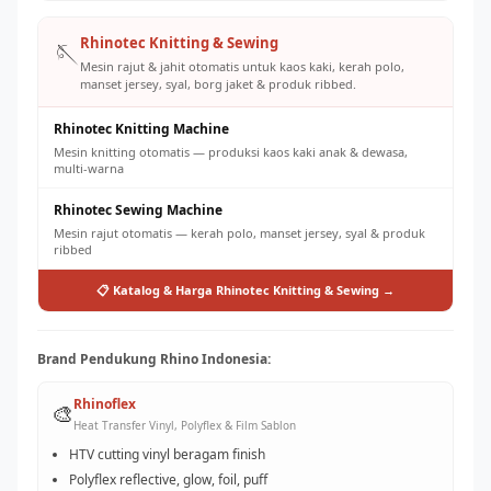
Rhinotec Knitting & Sewing
🪡
Mesin rajut & jahit otomatis untuk kaos kaki, kerah polo,
manset jersey, syal, borg jaket & produk ribbed.
Rhinotec Knitting Machine
Mesin knitting otomatis — produksi kaos kaki anak & dewasa,
multi-warna
Rhinotec Sewing Machine
Mesin rajut otomatis — kerah polo, manset jersey, syal & produk
ribbed
📋 Katalog & Harga Rhinotec Knitting & Sewing →
Brand Pendukung Rhino Indonesia:
Rhinoflex
🎨
Heat Transfer Vinyl, Polyflex & Film Sablon
HTV cutting vinyl beragam finish
Polyflex reflective, glow, foil, puff