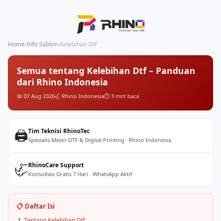
Home
›
Info Sablon
›
Kelebihan Dtf
Semua tentang Kelebihan Dtf – Panduan
dari Rhino Indonesia
📅 07 Aug 2026
🦏 Rhino Indonesia
⏱️ 3 mnt baca
🖨️
Tim Teknisi RhinoTec
Spesialis Mesin DTF & Digital Printing · Rhino Indonesia
🦏
RhinoCare Support
Konsultasi Gratis 7 Hari · WhatsApp Aktif
📋 Daftar Isi
Tentang Kelebihan Dtf