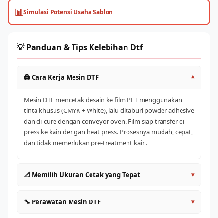
📊
Simulasi Potensi Usaha Sablon
💡 Panduan & Tips Kelebihan Dtf
🖨️ Cara Kerja Mesin DTF
▾
Mesin DTF mencetak desain ke film PET menggunakan
tinta khusus (CMYK + White), lalu ditaburi powder adhesive
dan di-cure dengan conveyor oven. Film siap transfer di-
press ke kain dengan heat press. Prosesnya mudah, cepat,
dan tidak memerlukan pre-treatment kain.
📐 Memilih Ukuran Cetak yang Tepat
▾
A4/A3 (30cm)
: Entry level, cocok untuk pemula dan
🔧 Perawatan Mesin DTF
▾
satuan