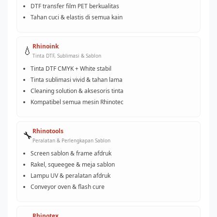
DTF transfer film PET berkualitas
Tahan cuci & elastis di semua kain
Rhinoink
💧
Tinta DTF, Sublimasi & Sablon
Tinta DTF CMYK + White stabil
Tinta sublimasi vivid & tahan lama
Cleaning solution & aksesoris tinta
Kompatibel semua mesin Rhinotec
Rhinotools
🔧
Peralatan & Perlengkapan Sablon
Screen sablon & frame afdruk
Rakel, squeegee & meja sablon
Lampu UV & peralatan afdruk
Conveyor oven & flash cure
Rhinotex