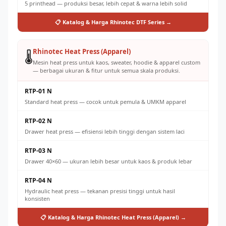
5 printhead — produksi besar, lebih cepat & warna lebih solid
📋 Katalog & Harga Rhinotec DTF Series →
Rhinotec Heat Press (Apparel)
🌡️
Mesin heat press untuk kaos, sweater, hoodie & apparel custom
— berbagai ukuran & fitur untuk semua skala produksi.
RTP-01 N
Standard heat press — cocok untuk pemula & UMKM apparel
RTP-02 N
Drawer heat press — efisiensi lebih tinggi dengan sistem laci
RTP-03 N
Drawer 40×60 — ukuran lebih besar untuk kaos & produk lebar
RTP-04 N
Hydraulic heat press — tekanan presisi tinggi untuk hasil
konsisten
📋 Katalog & Harga Rhinotec Heat Press (Apparel) →