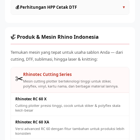
60cm
: Produktivitas lebih tinggi, ideal untuk UMKM aktif
Lakukan head cleaning rutin setiap hari sebelum dan
💰 Perhitungan HPP Cetak DTF
▾
Roll to Roll (>60cm)
: Kapasitas industri, untuk produksi
sesudah operasional
massal
Gunakan tinta original atau yang direkomendasikan
HPP per transfer DTF terdiri dari: tinta (~Rp 500–
Pilih sesuai volume order harian yang ditargetkan
supplier untuk mencegah clogging
1.500/lembar A4), powder adhesive (~Rp 200–500), listrik,
Jaga suhu ruangan 20–28°C dan kelembaban 40–60% RH
dan penyusutan mesin. Total biaya produksi umumnya Rp
🦏 Produk & Mesin Rhino Indonesia
Ganti powder adhesive secara teratur dan simpan dengan
2.000–5.000 per transfer A4, dengan harga jual pasar Rp
benar
8.000–25.000 tergantung ukuran dan desain.
Temukan mesin yang tepat untuk usaha sablon Anda — dari
Kalibrasi konveyor oven secara berkala untuk suhu cure
cutting, DTF, sublimasi, hingga laser & knitting:
yang konsisten
Rhinotec Cutting Series
✂️
Mesin cutting plotter berteknologi tinggi untuk stiker,
polyflex, vinyl, kartu nama, dan berbagai material lainnya.
Rhinotec RC 60 X
Cutting plotter presisi tinggi, cocok untuk stiker & polyflex skala
kecil–besar
Rhinotec RC 60 XA
Versi advanced RC 60 dengan fitur tambahan untuk produksi lebih
konsisten