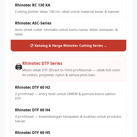
Rhinotec RC 130 XA
Cutting plotter lebar 130 cm, ideal untuk material besar & banner
Rhinotec ASC-Series
Auto-sheet cutter otomatis untuk kartu nama, stiker, kemasan, &
label
📋 Katalog & Harga Rhinotec Cutting Series →
Rhinotec DTF Series
🖨️
Mesin cetak DTF (Direct to Film) profesional — cetak full-color
ke cotton, polyester, nylon & semua jenis kain.
Rhinotec DTF 60 H2
2 printhead — entry level untuk UMKM & pemula bisnis sablon
DTF
Rhinotec DTF 60 H4
4 printhead — keseimbangan kecepatan & kualitas untuk produksi
harian
Rhinotec DTF 60 H5