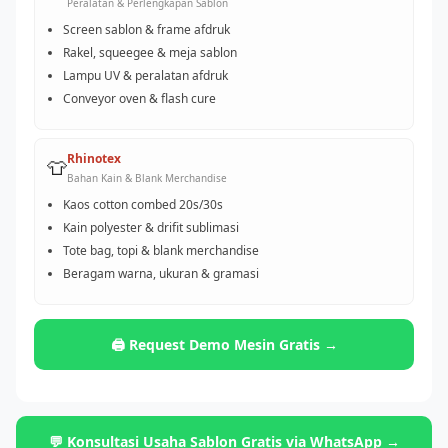
Peralatan & Perlengkapan Sablon
Screen sablon & frame afdruk
Rakel, squeegee & meja sablon
Lampu UV & peralatan afdruk
Conveyor oven & flash cure
Rhinotex
👕
Bahan Kain & Blank Merchandise
Kaos cotton combed 20s/30s
Kain polyester & drifit sublimasi
Tote bag, topi & blank merchandise
Beragam warna, ukuran & gramasi
🖨️ Request Demo Mesin Gratis →
💬 Konsultasi Usaha Sablon Gratis via WhatsApp →