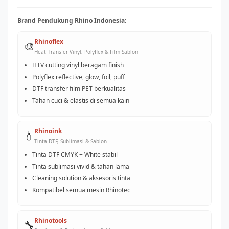
Brand Pendukung Rhino Indonesia:
Rhinoflex
🎨
Heat Transfer Vinyl, Polyflex & Film Sablon
HTV cutting vinyl beragam finish
Polyflex reflective, glow, foil, puff
DTF transfer film PET berkualitas
Tahan cuci & elastis di semua kain
Rhinoink
💧
Tinta DTF, Sublimasi & Sablon
Tinta DTF CMYK + White stabil
Tinta sublimasi vivid & tahan lama
Cleaning solution & aksesoris tinta
Kompatibel semua mesin Rhinotec
Rhinotools
🔧