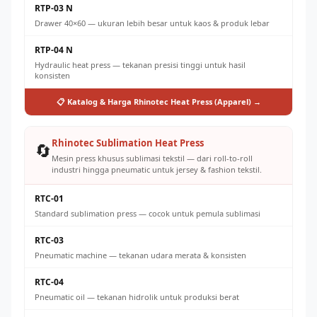
RTP-03 N
Drawer 40×60 — ukuran lebih besar untuk kaos & produk lebar
RTP-04 N
Hydraulic heat press — tekanan presisi tinggi untuk hasil
konsisten
📋 Katalog & Harga Rhinotec Heat Press (Apparel) →
Rhinotec Sublimation Heat Press
🔄
Mesin press khusus sublimasi tekstil — dari roll-to-roll
industri hingga pneumatic untuk jersey & fashion tekstil.
RTC-01
Standard sublimation press — cocok untuk pemula sublimasi
RTC-03
Pneumatic machine — tekanan udara merata & konsisten
RTC-04
Pneumatic oil — tekanan hidrolik untuk produksi berat