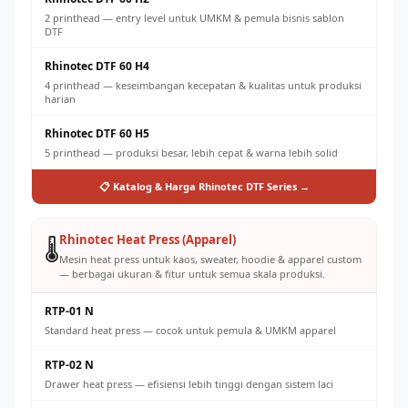
2 printhead — entry level untuk UMKM & pemula bisnis sablon
DTF
Rhinotec DTF 60 H4
4 printhead — keseimbangan kecepatan & kualitas untuk produksi
harian
Rhinotec DTF 60 H5
5 printhead — produksi besar, lebih cepat & warna lebih solid
📋 Katalog & Harga Rhinotec DTF Series →
Rhinotec Heat Press (Apparel)
🌡️
Mesin heat press untuk kaos, sweater, hoodie & apparel custom
— berbagai ukuran & fitur untuk semua skala produksi.
RTP-01 N
Standard heat press — cocok untuk pemula & UMKM apparel
RTP-02 N
Drawer heat press — efisiensi lebih tinggi dengan sistem laci