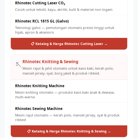
Rhinotec Cutting Laser CO₂
Cocok untuk tekstil, kayu, akrilik, kulit & material non-logam
Rhinotec RCL 1815 GL (Galvo)
Teknologi galvo — pemotongan otomatis presisi tinggi untuk
hijab, apron & aksesoris
📋 Katalog & Harga Rhinotec Cutting Laser →
Rhinotec Knitting & Sewing
🪡
Mesin rajut & jahit otomatis untuk kaos kaki, kerah polo,
manset jersey, syal, borg jaket & produk ribbed.
Rhinotec Knitting Machine
Mesin knitting otomatis — produksi kaos kaki anak & dewasa,
multi-warna
Rhinotec Sewing Machine
Mesin rajut otomatis — kerah polo, manset jersey, syal & produk
ribbed
📋 Katalog & Harga Rhinotec Knitting & Sewing →