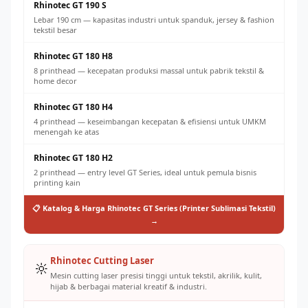
Rhinotec GT 190 S
Lebar 190 cm — kapasitas industri untuk spanduk, jersey & fashion
tekstil besar
Rhinotec GT 180 H8
8 printhead — kecepatan produksi massal untuk pabrik tekstil &
home decor
Rhinotec GT 180 H4
4 printhead — keseimbangan kecepatan & efisiensi untuk UMKM
menengah ke atas
Rhinotec GT 180 H2
2 printhead — entry level GT Series, ideal untuk pemula bisnis
printing kain
📋 Katalog & Harga Rhinotec GT Series (Printer Sublimasi Tekstil)
→
Rhinotec Cutting Laser
🔆
Mesin cutting laser presisi tinggi untuk tekstil, akrilik, kulit,
hijab & berbagai material kreatif & industri.