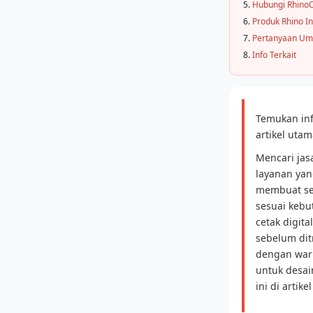
Hubungi Rhino
Produk Rhino I
Pertanyaan U
Info Terkait
Temukan in
artikel utam
Mencari jas
layanan yan
membuat se
sesuai kebu
cetak digita
sebelum dit
dengan warn
untuk desai
ini di artik