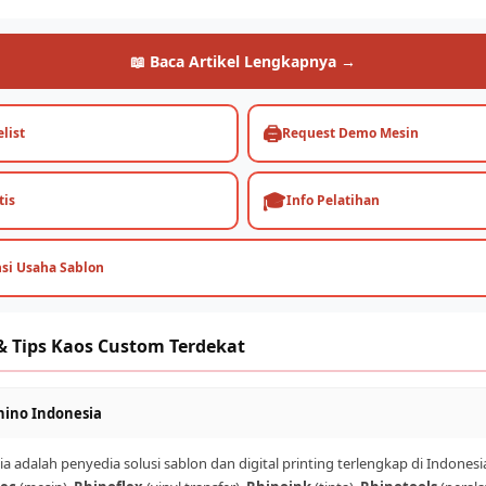
📖 Baca Artikel Lengkapnya →
🖨️
list
Request Demo Mesin
🎓
tis
Info Pelatihan
nsi Usaha Sablon
& Tips Kaos Custom Terdekat
hino Indonesia
a adalah penyedia solusi sablon dan digital printing terlengkap di Indones