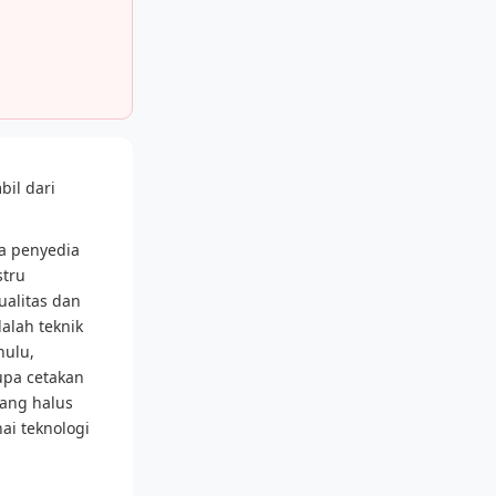
bil dari
ya penyedia
stru
alitas dan
alah teknik
hulu,
upa cetakan
ang halus
ai teknologi