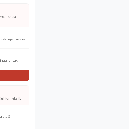
semua skala
ggi dengan sistem
tinggi untuk
ashion tekstil.
erata &