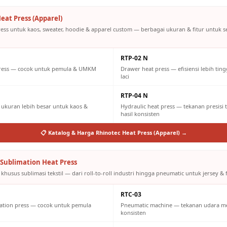
eat Press (Apparel)
ress untuk kaos, sweater, hoodie & apparel custom — berbagai ukuran & fitur untuk 
RTP-02 N
press — cocok untuk pemula & UMKM
Drawer heat press — efisiensi lebih tin
laci
RTP-04 N
ukuran lebih besar untuk kaos &
Hydraulic heat press — tekanan presisi 
hasil konsisten
📋 Katalog & Harga Rhinotec Heat Press (Apparel) →
Sublimation Heat Press
khusus sublimasi tekstil — dari roll-to-roll industri hingga pneumatic untuk jersey & f
RTC-03
ation press — cocok untuk pemula
Pneumatic machine — tekanan udara m
konsisten