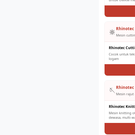
Rhinotec 
🔆
Mesin cuttin
Rhinotec Cutt
Cocok untuk tekst
logam
Rhinotec 
🪡
Mesin rajut 
Rhinotec Knit
Mesin knitting 
dewasa, multi-w