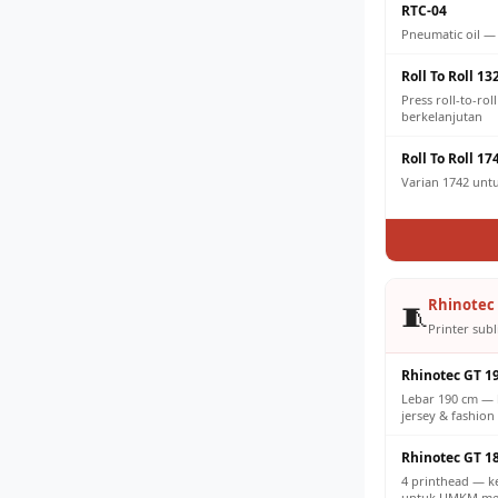
RTC-04
Pneumatic oil —
Roll To Roll 13
Press roll-to-ro
berkelanjutan
Roll To Roll 17
Varian 1742 untuk
Rhinotec 
🧵
Printer subl
Rhinotec GT 1
Lebar 190 cm — 
jersey & fashion 
Rhinotec GT 1
4 printhead — k
untuk UMKM men