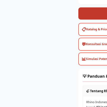
📋
Katalog & Price
💬
Konsultasi Gra
📊
Simulasi Pote
💡 Panduan 
🦏 Tentang R
Rhino Indonesi