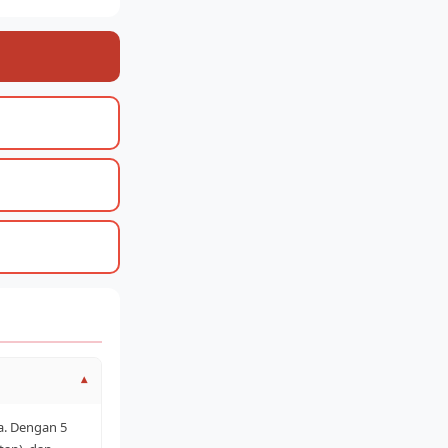
▾
ia. Dengan 5