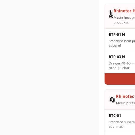
Rhinotec H
🌡️
Mesin heat p
produksi.
RTP-01 N
Standard heat 
apparel
RTP-03 N
Drawer 40×60 — 
produk lebar
Rhinotec 
🔄
Mesin press 
RTC-01
Standard sublim
sublimasi