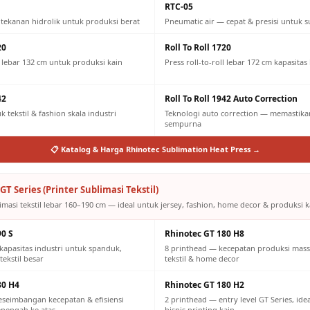
RTC-05
 tekanan hidrolik untuk produksi berat
Pneumatic air — cepat & presisi untuk s
20
Roll To Roll 1720
ll lebar 132 cm untuk produksi kain
Press roll-to-roll lebar 172 cm kapasitas
42
Roll To Roll 1942 Auto Correction
 tekstil & fashion skala industri
Teknologi auto correction — memastikan
sempurna
📋 Katalog & Harga Rhinotec Sublimation Heat Press →
GT Series (Printer Sublimasi Tekstil)
imasi tekstil lebar 160–190 cm — ideal untuk jersey, fashion, home decor & produksi ka
90 S
Rhinotec GT 180 H8
kapasitas industri untuk spanduk,
8 printhead — kecepatan produksi mass
tekstil besar
tekstil & home decor
80 H4
Rhinotec GT 180 H2
eseimbangan kecepatan & efisiensi
2 printhead — entry level GT Series, id
engah ke atas
bisnis printing kain