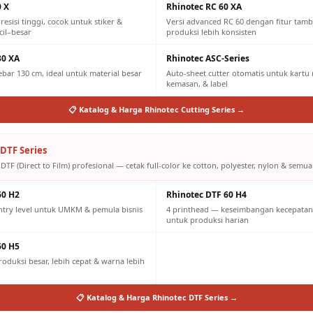
0 X
Rhinotec RC 60 XA
resisi tinggi, cocok untuk stiker &
Versi advanced RC 60 dengan fitur tam
cil–besar
produksi lebih konsisten
30 XA
Rhinotec ASC-Series
lebar 130 cm, ideal untuk material besar
Auto-sheet cutter otomatis untuk kartu n
kemasan, & label
📋 Katalog & Harga Rhinotec Cutting Series →
DTF Series
DTF (Direct to Film) profesional — cetak full-color ke cotton, polyester, nylon & semua 
60 H2
Rhinotec DTF 60 H4
ntry level untuk UMKM & pemula bisnis
4 printhead — keseimbangan kecepatan 
untuk produksi harian
60 H5
oduksi besar, lebih cepat & warna lebih
📋 Katalog & Harga Rhinotec DTF Series →