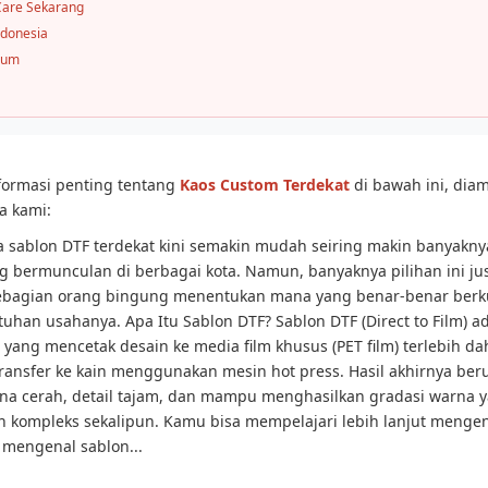
Care Sekarang
ndonesia
mum
formasi penting tentang
Kaos Custom Terdekat
di bawah ini, diam
a kami:
a sablon DTF terdekat kini semakin mudah seiring makin banyakn
g bermunculan di berbagai kota. Namun, banyaknya pilihan ini ju
bagian orang bingung menentukan mana yang benar-benar berku
tuhan usahanya. Apa Itu Sablon DTF? Sablon DTF (Direct to Film) ad
l yang mencetak desain ke media film khusus (PET film) terlebih da
ransfer ke kain menggunakan mesin hot press. Hasil akhirnya ber
a cerah, detail tajam, dan mampu menghasilkan gradasi warna y
n kompleks sekalipun. Kamu bisa mempelajari lebih lanjut mengen
el mengenal sablon...