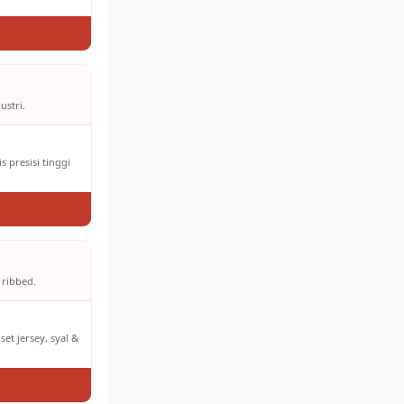
ustri.
 presisi tinggi
 ribbed.
et jersey, syal &