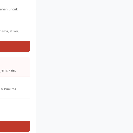
bahan untuk
ama, stiker,
jenis kain.
& kualitas