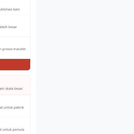
ublimasi kain
 lebih besar
 presisi transfer
in skala besar.
al untuk pabrik
eal untuk pemula