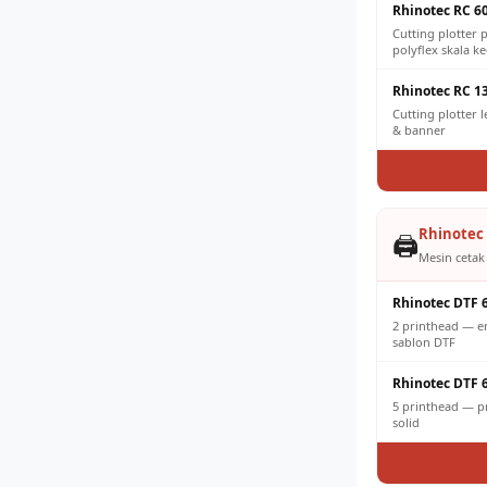
Rhinotec RC 6
Cutting plotter p
polyflex skala ke
Rhinotec RC 1
Cutting plotter 
& banner
Rhinotec 
🖨️
Mesin cetak 
Rhinotec DTF 
2 printhead — e
sablon DTF
Rhinotec DTF 
5 printhead — pr
solid