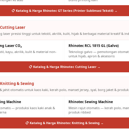
📋 Katalog & Harga Rhinotec GT Series (Printer Sublimasi Tekstil) →
Cutting Laser
g laser presisi tinggi untuk tekstil, akrilik, kulit, hijab & berbagai material kreatif & ind
ing Laser CO₂
Rhinotec RCL 1815 GL (Galvo)
il, kayu, akrilik, kulit & material non-
Teknologi galvo — pemotongan otomatis
untuk hijab, apron & aksesoris
📋 Katalog & Harga Rhinotec Cutting Laser →
Knitting & Sewing
& jahit otomatis untuk kaos kaki, kerah polo, manset jersey, syal, borg jaket & produk
ting Machine
Rhinotec Sewing Machine
otomatis — produksi kaos kaki anak &
Mesin rajut otomatis — kerah polo, mans
arna
produk ribbed
📋 Katalog & Harga Rhinotec Knitting & Sewing →