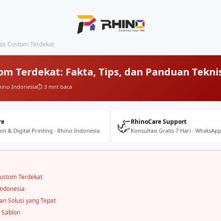
os Custom Terdekat
om Terdekat: Fakta, Tips, dan Panduan Tekn
hino Indonesia
⏱️ 3 mnt baca
🦏
re
RhinoCare Support
on & Digital Printing · Rhino Indonesia
Konsultasi Gratis 7 Hari · WhatsApp
ustom Terdekat
Indonesia
n Solusi yang Tepat
 Sablon