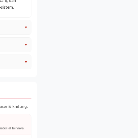
tan), dan
sistem.
▾
▾
l
▾
i perjalanan
les. Klik
ser & knitting:
aterial lainnya.