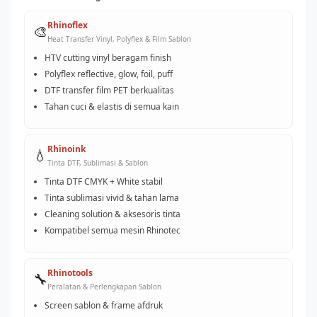
Rhinoflex
🎨
Heat Transfer Vinyl, Polyflex & Film Sablon
HTV cutting vinyl beragam finish
Polyflex reflective, glow, foil, puff
DTF transfer film PET berkualitas
Tahan cuci & elastis di semua kain
Rhinoink
💧
Tinta DTF, Sublimasi & Sablon
Tinta DTF CMYK + White stabil
Tinta sublimasi vivid & tahan lama
Cleaning solution & aksesoris tinta
Kompatibel semua mesin Rhinotec
Rhinotools
🔧
Peralatan & Perlengkapan Sablon
Screen sablon & frame afdruk