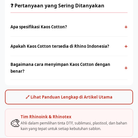
❓ Pertanyaan yang Sering Ditanyakan
+
Apa spesifikasi Kaos Cotton?
Kaos Cotton tersedia dalam berbagai varian untuk DTF,
sublimasi, dan sablon manual. Pilihan yang tepat memastikan
+
Apakah Kaos Cotton tersedia di Rhino Indonesia?
kualitas cetak optimal dan daya tahan hasil sablon lebih lama.
Ya, Rhino Indonesia melalui brand Rhinoink dan Rhinotex
Bagaimana cara menyimpan Kaos Cotton dengan
menyediakan tinta dan bahan sablon berkualitas. Hubungi tim
+
benar?
RhinoCare untuk katalog dan pricelist terbaru.
Simpan di tempat sejuk, terhindar dari sinar matahari langsung,
dan tutup rapat setelah digunakan. Suhu penyimpanan ideal
15–25°C. Panduan lengkap tersedia dari tim teknisi Rhino.
🔗 Lihat Panduan Lengkap di Artikel Utama
Tim Rhinoink & Rhinotex
🎨
Ahli dalam pemilihan tinta DTF, sublimasi, plastisol, dan bahan
kain yang tepat untuk setiap kebutuhan sablon.