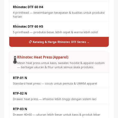
Rhinotec DTF 60 H4
4 printhead — keseimbangan kecepatan & kualitas untuk produksi
harian
Rhinotec DTF 60 H5
5 printhead — produksi besar, lebih cepat & warna lebih solid
📋 Katalog & Harga Rhinotec DTF Series →
Rhinotec Heat Press (Apparel)
🌡️
Mesin heat press untuk kaos, sweater, hoodie & apparel custom
— berbagai ukuran & fitur untuk semua skala produksi.
RTP-01 N
Standard heat press — cocok untuk pemula & UMKM apparel
RTP-02 N
Drawer heat press — efisiensi lebih tinggi dengan sistem laci
RTP-03 N
Drawer 40×60 — ukuran lebih besar untuk kaos & produk lebar