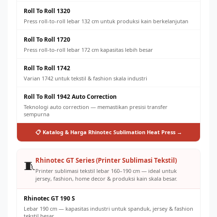
Roll To Roll 1320
Press roll-to-roll lebar 132 cm untuk produksi kain berkelanjutan
Roll To Roll 1720
Press roll-to-roll lebar 172 cm kapasitas lebih besar
Roll To Roll 1742
Varian 1742 untuk tekstil & fashion skala industri
Roll To Roll 1942 Auto Correction
Teknologi auto correction — memastikan presisi transfer
sempurna
📋 Katalog & Harga Rhinotec Sublimation Heat Press →
Rhinotec GT Series (Printer Sublimasi Tekstil)
🧵
Printer sublimasi tekstil lebar 160–190 cm — ideal untuk
jersey, fashion, home decor & produksi kain skala besar.
Rhinotec GT 190 S
Lebar 190 cm — kapasitas industri untuk spanduk, jersey & fashion
tekstil besar