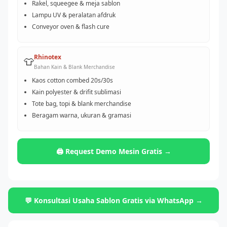
Rakel, squeegee & meja sablon
Lampu UV & peralatan afdruk
Conveyor oven & flash cure
Rhinotex
👕
Bahan Kain & Blank Merchandise
Kaos cotton combed 20s/30s
Kain polyester & drifit sublimasi
Tote bag, topi & blank merchandise
Beragam warna, ukuran & gramasi
🖨️ Request Demo Mesin Gratis →
💬 Konsultasi Usaha Sablon Gratis via WhatsApp →