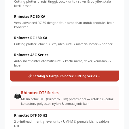
Cutting plotter presisi tinggi, cocok untuk stiker & polyflex skala
kecil–besar
Rhinotec RC 60 XA
Versi advanced RC 60 dengan fitur tambahan untuk produksi lebih
konsisten
Rhinotec RC 130 XA
Cutting plotter lebar 130 cm, ideal untuk material besar & banner
Rhinotec ASC-Series
Auto-sheet cutter otomatis untuk kartu nama, stiker, kemasan, &
label
📋 Katalog & Harga Rhinotec Cutting Series →
Rhinotec DTF Series
🖨️
Mesin cetak DTF (Direct to Film) profesional — cetak full-color
ke cotton, polyester, nylon & semua jenis kain.
Rhinotec DTF 60 H2
2 printhead — entry level untuk UMKM & pemula bisnis sablon
DTF