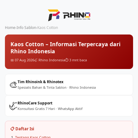
Home
›
Info Sablon
›
Kaos Cotton
Kaos Cotton – Informasi Terpercaya dari
Rhino Indonesia
📅 07 Aug 2026
🦏 Rhino Indonesia
⏱️ 3 mnt baca
🎨
Tim Rhinoink & Rhinotex
Spesialis Bahan & Tinta Sablon · Rhino Indonesia
🦏
RhinoCare Support
Konsultasi Gratis 7 Hari · WhatsApp Aktif
📋 Daftar Isi
Tentang Kaos Cotton