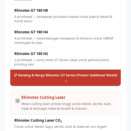
Rhinotec GT 180 H8
8 printhead — kecepatan produksi massal untuk pabrik tekstil &
home decor
Rhinotec GT 180 H4
4 printhead — keseimbangan kecepatan & efisiensi untuk UMKM
menengah ke atas
Rhinotec GT 180 H2
2 printhead — entry level GT Series, ideal untuk pemula bisnis
printing kain
📋 Katalog & Harga Rhinotec GT Series (Printer Sublimasi Tekstil)
→
Rhinotec Cutting Laser
🔆
Mesin cutting laser presisi tinggi untuk tekstil, akrilik, kulit,
hijab & berbagai material kreatif & industri.
Rhinotec Cutting Laser CO₂
Cocok untuk tekstil, kayu, akrilik, kulit & material non-logam