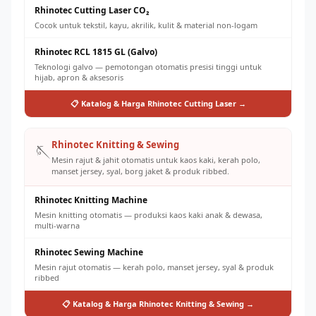
Rhinotec Cutting Laser CO₂
Cocok untuk tekstil, kayu, akrilik, kulit & material non-logam
Rhinotec RCL 1815 GL (Galvo)
Teknologi galvo — pemotongan otomatis presisi tinggi untuk
hijab, apron & aksesoris
📋 Katalog & Harga Rhinotec Cutting Laser →
Rhinotec Knitting & Sewing
🪡
Mesin rajut & jahit otomatis untuk kaos kaki, kerah polo,
manset jersey, syal, borg jaket & produk ribbed.
Rhinotec Knitting Machine
Mesin knitting otomatis — produksi kaos kaki anak & dewasa,
multi-warna
Rhinotec Sewing Machine
Mesin rajut otomatis — kerah polo, manset jersey, syal & produk
ribbed
📋 Katalog & Harga Rhinotec Knitting & Sewing →