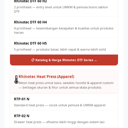
Rhinotec DTF 60 H2
2 printhead — entry level untuk UMKM & pemula bisnis sablon
DTF
Rhinotec DTF 60 H4
4 printhead — keseimbangan kecepatan & kualitas untuk produksi
harian
Rhinotec DTF 60 H5
5 printhead — produksi besar, lebih cepat & warna lebih solid
📋 Katalog & Harga Rhinotec DTF Series →
Rhinotec Heat Press (Apparel)
🌡️
Mesin heat press untuk kaos, sweater, hoodie & apparel custom
— berbagai ukuran & fitur untuk semua skala produksi.
RTP-01 N
Standard heat press — cocok untuk pemula & UMKM apparel
RTP-02 N
Drawer heat press — efisiensi lebih tinggi dengan sistem laci