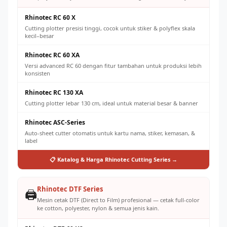
Rhinotec RC 60 X
Cutting plotter presisi tinggi, cocok untuk stiker & polyflex skala
kecil–besar
Rhinotec RC 60 XA
Versi advanced RC 60 dengan fitur tambahan untuk produksi lebih
konsisten
Rhinotec RC 130 XA
Cutting plotter lebar 130 cm, ideal untuk material besar & banner
Rhinotec ASC-Series
Auto-sheet cutter otomatis untuk kartu nama, stiker, kemasan, &
label
📋 Katalog & Harga Rhinotec Cutting Series →
Rhinotec DTF Series
🖨️
Mesin cetak DTF (Direct to Film) profesional — cetak full-color
ke cotton, polyester, nylon & semua jenis kain.