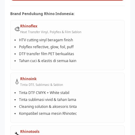
Brand Pendukung Rhino Indonesia:
Rhinoflex
🎨
Heat Transfer Vinyl, Polyflex & Film Sablon
HTV cutting vinyl beragam finish
Polyflex reflective, glow, foil, puff
DTF transfer film PET berkualitas
Tahan cuci & elastis di semua kain
Rhinoink
💧
Tinta DTF, Sublimasi & Sablon
Tinta DTF CMYK + White stabil
Tinta sublimasi vivid & tahan lama
Cleaning solution & aksesoris tinta
Kompatibel semua mesin Rhinotec
Rhinotools
🔧