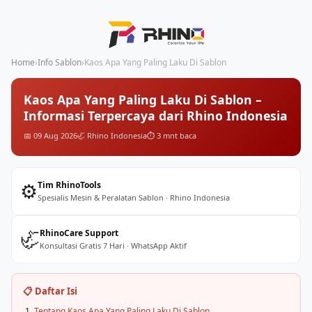
Home
›
Info Sablon
›
Kaos Apa Yang Paling Laku Di Sablon
Kaos Apa Yang Paling Laku Di Sablon –
Informasi Terpercaya dari Rhino Indonesia
📅 09 Aug 2026
🦏 Rhino Indonesia
⏱️ 3 mnt baca
⚙️
Tim RhinoTools
Spesialis Mesin & Peralatan Sablon · Rhino Indonesia
🦏
RhinoCare Support
Konsultasi Gratis 7 Hari · WhatsApp Aktif
📋 Daftar Isi
Tentang Kaos Apa Yang Paling Laku Di Sablon