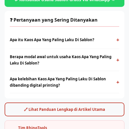
❓ Pertanyaan yang Sering Ditanyakan
+
Apa itu Kaos Apa Yang Paling Laku Di Sablon?
Kaos Apa Yang Paling Laku Di Sablon adalah metode cetak
Berapa modal awal untuk usaha Kaos Apa Yang Paling
konvensional menggunakan screen dan tinta yang ditekan ke
+
Laku Di Sablon?
permukaan kain. Cocok untuk produksi massal dengan desain
solid dan tahan lama.
Modal bervariasi tergantung skala usaha, mulai dari paket
Apa kelebihan Kaos Apa Yang Paling Laku Di Sablon
starter manual hingga mesin otomatis. Konsultasikan dengan
+
dibanding digital printing?
tim Rhino Indonesia untuk simulasi usaha sesuai budget Anda.
Sablon unggul di produksi massal dengan biaya per unit lebih
rendah. Digital printing (DTF/sublimasi) unggul untuk order
satuan, full-color, dan desain detail. Keduanya bisa saling
🔗 Lihat Panduan Lengkap di Artikel Utama
melengkapi.
Tim RhinoTools