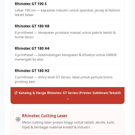
Rhinotec GT 190 S
Lebar 190 cm — kapasitas industri untuk spanduk, jersey & fashion
tekstil besar
Rhinotec GT 180 H8
8 printhead — kecepatan produksi massal untuk pabrik tekstil &
home decor
Rhinotec GT 180 H4
4 printhead — keseimbangan kecepatan & efisiensi untuk UMKM
menengah ke atas
Rhinotec GT 180 H2
2 printhead — entry level GT Series, ideal untuk pemula bisnis
printing kain
📋 Katalog & Harga Rhinotec GT Series (Printer Sublimasi Tekstil)
→
Rhinotec Cutting Laser
🔆
Mesin cutting laser presisi tinggi untuk tekstil, akrilik, kulit,
hijab & berbagai material kreatif & industri.