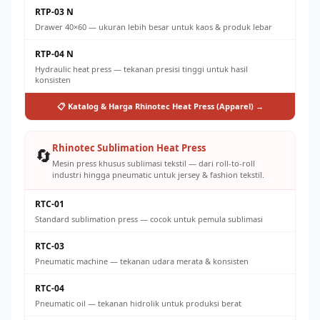
RTP-03 N
Drawer 40×60 — ukuran lebih besar untuk kaos & produk lebar
RTP-04 N
Hydraulic heat press — tekanan presisi tinggi untuk hasil
konsisten
📋 Katalog & Harga Rhinotec Heat Press (Apparel) →
Rhinotec Sublimation Heat Press
🔄
Mesin press khusus sublimasi tekstil — dari roll-to-roll
industri hingga pneumatic untuk jersey & fashion tekstil.
RTC-01
Standard sublimation press — cocok untuk pemula sublimasi
RTC-03
Pneumatic machine — tekanan udara merata & konsisten
RTC-04
Pneumatic oil — tekanan hidrolik untuk produksi berat