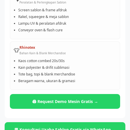
Peralatan & Perlengkapan Sablon
Screen sablon & frame afdruk
Rakel, squeegee & meja sablon
Lampu UV & peralatan afdruk
Conveyor oven & flash cure
Rhinotex
👕
Bahan Kain & Blank Merchandise
Kaos cotton combed 20s/30s
Kain polyester & drifit sublimasi
Tote bag, topi & blank merchandise
Beragam warna, ukuran & gramasi
🖨️ Request Demo Mesin Gratis →
💬 Konsultasi Usaha Sablon Gratis via WhatsApp →