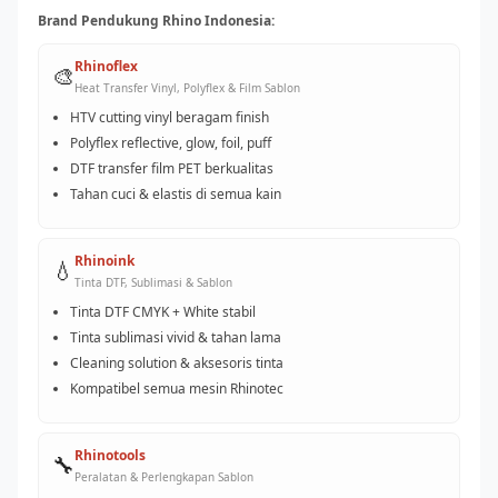
Brand Pendukung Rhino Indonesia:
Rhinoflex
🎨
Heat Transfer Vinyl, Polyflex & Film Sablon
HTV cutting vinyl beragam finish
Polyflex reflective, glow, foil, puff
DTF transfer film PET berkualitas
Tahan cuci & elastis di semua kain
Rhinoink
💧
Tinta DTF, Sublimasi & Sablon
Tinta DTF CMYK + White stabil
Tinta sublimasi vivid & tahan lama
Cleaning solution & aksesoris tinta
Kompatibel semua mesin Rhinotec
Rhinotools
🔧
Peralatan & Perlengkapan Sablon