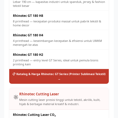
Lebar 190 cm — kapasitas industri untuk spanduk, jersey & fashion
tekstil besar
Rhinotec GT 180 H8
8 printhead — kecepatan produksi massal untuk pabrik tekstil &
home decor
Rhinotec GT 180 H4
4 printhead — keseimbangan kecepatan & efisiensi untuk UMKM
menengah ke atas
Rhinotec GT 180 H2
2 printhead — entry level GT Series, ideal untuk pemula bisnis
printing kain
📋 Katalog & Harga Rhinotec GT Series (Printer Sublimasi Tekstil)
→
Rhinotec Cutting Laser
🔆
Mesin cutting laser presisi tinggi untuk tekstil, akrilik, kulit,
hijab & berbagai material kreatif & industri.
Rhinotec Cutting Laser CO₂