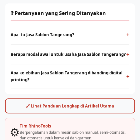
❓ Pertanyaan yang Sering Ditanyakan
+
Apa itu Jasa Sablon Tangerang?
Jasa Sablon Tangerang adalah metode cetak konvensional
menggunakan screen dan tinta yang ditekan ke permukaan
+
Berapa modal awal untuk usaha Jasa Sablon Tangerang?
kain. Cocok untuk produksi massal dengan desain solid dan
Modal bervariasi tergantung skala usaha, mulai dari paket
tahan lama.
Apa kelebihan Jasa Sablon Tangerang dibanding digital
starter manual hingga mesin otomatis. Konsultasikan dengan
+
printing?
tim Rhino Indonesia untuk simulasi usaha sesuai budget Anda.
Sablon unggul di produksi massal dengan biaya per unit lebih
rendah. Digital printing (DTF/sublimasi) unggul untuk order
satuan, full-color, dan desain detail. Keduanya bisa saling
🔗 Lihat Panduan Lengkap di Artikel Utama
melengkapi.
Tim RhinoTools
⚙️
Berpengalaman dalam mesin sablon manual, semi-otomatis,
dan otomatis untuk konveksi dan garmen.