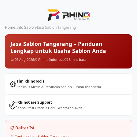
Home
›
Info Sablon
›
Jasa Sablon Tangerang
Jasa Sablon Tangerang – Panduan
Lengkap untuk Usaha Sablon Anda
📅 07 Aug 2026
🦏 Rhino Indonesia
⏱️ 3 mnt baca
⚙️
Tim RhinoTools
Spesialis Mesin & Peralatan Sablon · Rhino Indonesia
🦏
RhinoCare Support
Konsultasi Gratis 7 Hari · WhatsApp Aktif
📋 Daftar Isi
Tentang Jasa Sablon Tangerang