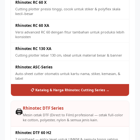
Rhinotec RC 60 X
Cutting plotter presisi tinggi, cocok untuk stiker & polyflex skala
kecil–besar
Rhinotec RC 60 XA
Versi advanced RC 60 dengan fitur tambahan untuk produksi lebih
konsisten
Rhinotec RC 130 XA
Cutting plotter lebar 130 cm, ideal untuk material besar & banner
Rhinotec ASC-Series
Auto-sheet cutter otomatis untuk kartu nama, stiker, kemasan, &
label
📋 Katalog & Harga Rhinotec Cutting Series →
Rhinotec DTF Series
🖨️
Mesin cetak DTF (Direct to Film) profesional — cetak full-color
ke cotton, polyester, nylon & semua jenis kain.
Rhinotec DTF 60 H2
2 printhead — entry level untuk UMKM & pemula bisnis sablon