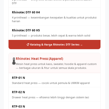
DTF
Rhinotec DTF 60 H4
4 printhead — keseimbangan kecepatan & kualitas untuk produksi
harian
Rhinotec DTF 60 H5
5 printhead — produksi besar, lebih cepat & warna lebih solid
📋 Katalog & Harga Rhinotec DTF Series →
Rhinotec Heat Press (Apparel)
🌡️
Mesin heat press untuk kaos, sweater, hoodie & apparel custom
— berbagai ukuran & fitur untuk semua skala produksi.
RTP-01 N
Standard heat press — cocok untuk pemula & UMKM apparel
RTP-02 N
Drawer heat press — efisiensi lebih tinggi dengan sistem laci
RTP-03 N