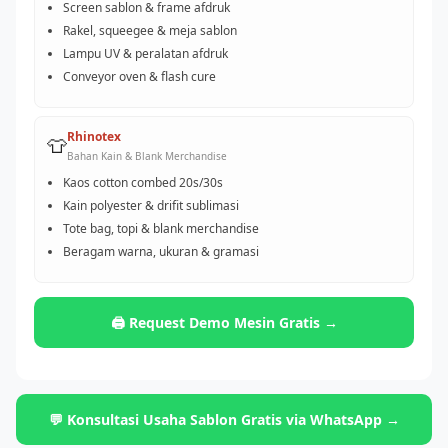
Screen sablon & frame afdruk
Rakel, squeegee & meja sablon
Lampu UV & peralatan afdruk
Conveyor oven & flash cure
Rhinotex
👕
Bahan Kain & Blank Merchandise
Kaos cotton combed 20s/30s
Kain polyester & drifit sublimasi
Tote bag, topi & blank merchandise
Beragam warna, ukuran & gramasi
🖨️ Request Demo Mesin Gratis →
💬 Konsultasi Usaha Sablon Gratis via WhatsApp →